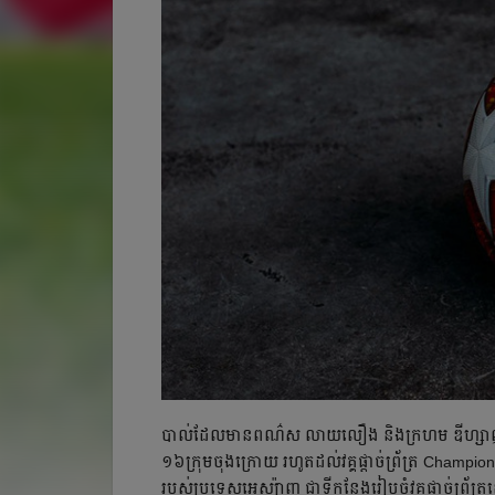
បាល់​ដែល​មាន​ពណ៌​ស លាយ​លឿង​ និង​ក្រហម ​ឌីហ្សាញ​ដោយ​ក្
១៦​ក្រុម​ចុង​ក្រោយ​ រហូត​ដល់​វគ្គ​ផ្ដាច់ព្រ័ត្រ​ Champ
របស់​ប្រទេស​អេស្ប៉ាញ​ ជា​ទី​កន្លែង​រៀប​ចំ​វគ្គ​ផ្ដាច់ព្រ័ត