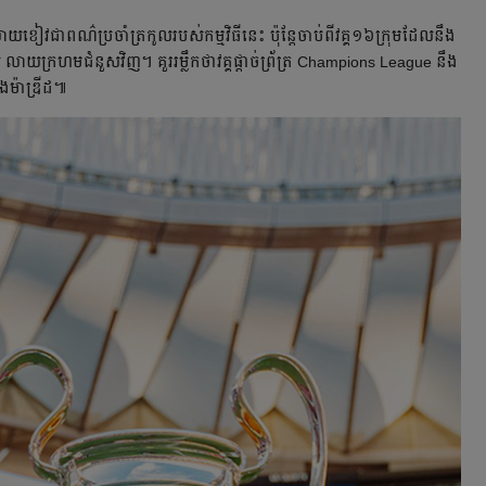
វ​ជា​ពណ៌​ប្រចាំ​ត្រកូល​របស់​កម្មវិធី​នេះ​ ប៉ុន្តែ​ចាប់​ពី​វគ្គ​១៦​ក្រុម​ដែល​នឹង​
ាយ​ក្រហម​ជំនួស​វិញ។ គួរ​រម្លឹក​ថា​វគ្គ​ផ្ដាច់ព្រ័ត្រ​ Champions League នឹង​
ង​ម៉ាឌ្រីដ៕