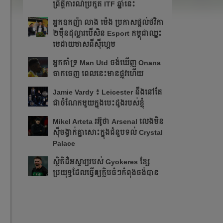
ព្រឹត្ដិការណ៍ប្រកួត ITF​ ឆ្នាំនេះ
អ្នក​ឧកញ៉ា លាង ម៉េង ​ប្រកាស​ផ្ដល់​ថវិកា​
២​ម៉ឺន​ដុល្លារ​បើ​សិន​​ Esport កម្ពុជា​​ឈ្នះ​​
មេដាយ​មាស​ពី​ស៊ីហ្គេម​
អ្នក​គាំទ្រ Man Utd ចង់​ឃើញ Onana
ចាកចេញ​ ពេលនេះ​មាន​ផ្លូវ​ហើយ​​
Jamie Vardy ៖ Leicester នឹង​នៅ​តែ​
ជា​ចំណែក​មួយ​ក្នុង​បេះដូង​របស់​ខ្ញុំ​
Mikel Arteta ​រអ៊ូ​ថា​​ Arsenal លេង​មិន​
ស៊ី​ចង្វាក់​គ្នា​​សោះ​ក្នុង​ជំនួប​ទល់ Crystal
Palace
​ស្ថិតិ​ដ៏​អស្ចារ្យ​​របស់ Gyokeres ខ្សែ​
ប្រយុទ្ធ​ដែល​​ធ្វើ​ឲ្យ​ក្លិប​ធំៗ​កំពុង​ចង់បាន​