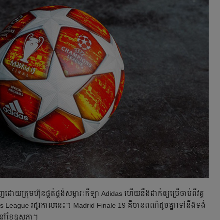
រុមហ៊ុន​ផ្គត់ផ្គង់​សម្ភារៈ​កីឡា​ Adidas ហើយ​នឹង​ដាក់​ឲ្យ​ប្រើ​ចាប់​ពី​វគ្គ​
ions League រដូវ​កាល​នេះ។​ Madrid Finale 19 គឺ​មាន​ពណ៌​ដូច​គ្នា​ទៅ​នឹង​ទង់​
្រ​នៅ​ខែ​ឧសភា។​