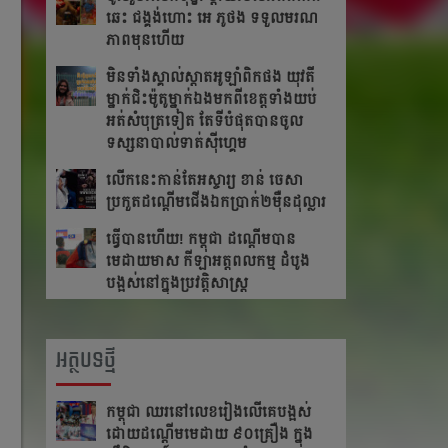
ឆេះ​ ជង្គង់​ហោះ​ អេ​ ភូថង​ ទទួល​មរណ
ភាព​មុន​ហើយ
មិនទាំងស្គាល់ស្តាតអូឡាំពិកផង យុវតី
ម្នាក់ជិះម៉ូតូម្នាក់ឯងមកពីខេត្ត​ទាំង​យប់
អត់សំបុត្រទៀត តែ​ទី​បំផុត​បាន​ចូល​
ទស្សនា​បាល់ទាត់ស៊ីហ្គេម
លើក​នេះ​កាន់​តែ​អស្ចារ្យ ខាន់ ចេសា
ប្រកួត​ដណ្តើម​ជើង​ឯកប្រាក់២ម៉ឺនដុល្លារ​
ធ្វើបានហើយ! កម្ពុជា ដណ្តើមបាន
មេដាយមាស កីឡាអត្តពលកម្ម ដំបូង
បង្អស់នៅក្នុងប្រវត្តិសាស្រ្ត
អត្ថបទថ្មី
កម្ពុជា​ ឈរនៅលេខរៀងលើគេបង្អស់​
ដោយដណ្ដើមមេដាយ​ ៩០គ្រឿង ក្នុង