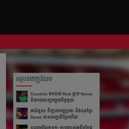
អត្ថបទពេញនិយម
Courtois មក​ដល់​ Real ភ្លាម​​ Navas
និយាយ​ពាក្យ​រញ្ជួយ​ចិត្ត​មួយ​
អរ​ជំនួស!​ កីឡាករ​ល្បុក្កតោ​ និង​គុន​ខ្មែរ​
Derek​ បាន​សញ្ជាតិ​ខ្មែរ​ហើយ​
ចូលរួម​រំលែក​ទុក្ខ​! ម្ដាយ​របស់​អតីត​កែង​