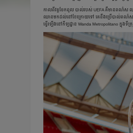
កាល​ពី​វគ្គ​ចែក​ពូល​ បាល់​របស់​ UEFA គឺ​មាន​ពណ៌​ស​ លាយ​ខៀ
ឈាន​មក​ដល់​នៅ​ខែ​ក្រោយ​ទៅ​​ គេ​នឹង​ប្រើ​បាល់​ពណ៌​ស ល
ធ្វើ​ឡើង​នៅ​កីឡដ្ឋាន Wanda Metropolitano ក្នុង​ទីក្រុ