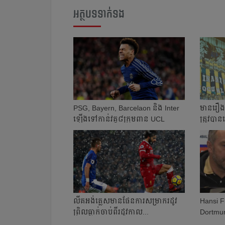
អត្ថបទទាក់ទង
PSG, Bayern, Barcelaon និង Inter
មាន​រឿង
ឡើង​ទៅ​កាន់​​វគ្គ​៨​ក្រុម​ពាន UCL
ត្រូវ​បា
លីគ​អង់គ្លេស​មាន​ផែន​ការ​សម្រាក​រដូវ​​
Hansi Fl
ព្រិល​ធ្លាក់​​ចាប់​ពី​រដូវ​កាល​...
Dortmun
មាន​ចំណុ