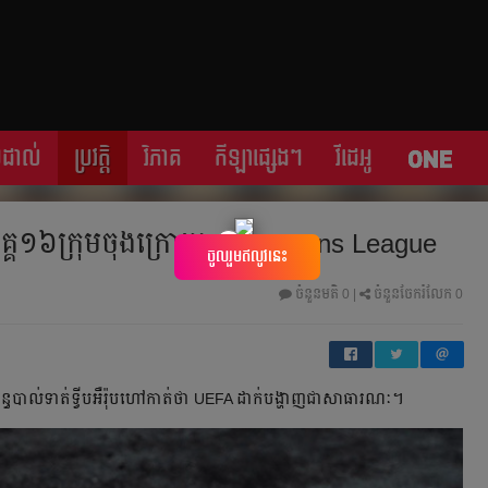
្រដាល់
ប្រវត្តិ​​
វិភាគ
កីឡា​ផ្សេង​ៗ
វីដេអូ
​វគ្គ​១៦​ក្រុម​ចុង​ក្រោយ​ Champions League
×
ចូលរួមឥលូវនេះ
ចំនួនមតិ
0
|
ចំនួនចែករំលែក 0
ធ​បាល់ទាត់​ទ្វីប​អឺរ៉ុប​ហៅ​កាត់​ថា​ UEFA ដាក់​បង្ហាញ​ជា​សាធារណៈ​​។​