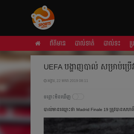
ព័ត៌មាន
បាល់ទាត់
បាល់ទះ
ប
UEFA បង្ហាញ​បាល់​ សម្រាប់​ប្រើ
អង្គារ, 22 មករា 2019 08:11
ចន្លោះមិនឃើញ
បាល់​​មាន​ឈ្មោះ​ថា​ Madrid Finale 19 ត្រូវ​បាន​សហព័ន្