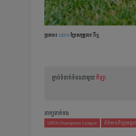
ប្រភព៖
UEFA
ប្រែ​សម្រួល៖
វីរ័ត្ន
ភ្ជាប់ទំនាក់ទំនងជាមួយ
កីឡា
ពាក្យទាក់ទង
UEFA Champions League
ព័ត៌មានកីឡាអន្តរ