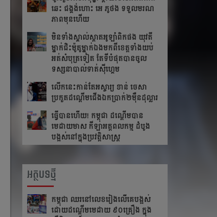
ឆេះ​ ជង្គង់​ហោះ​ អេ​ ភូថង​ ទទួល​មរណ
ភាព​មុន​ហើយ
មិនទាំងស្គាល់ស្តាតអូឡាំពិកផង យុវតី
ម្នាក់ជិះម៉ូតូម្នាក់ឯងមកពីខេត្ត​ទាំង​យប់
អត់សំបុត្រទៀត តែ​ទី​បំផុត​បាន​ចូល​
ទស្សនា​បាល់ទាត់ស៊ីហ្គេម
លើក​នេះ​កាន់​តែ​អស្ចារ្យ ខាន់ ចេសា
ប្រកួត​ដណ្តើម​ជើង​ឯកប្រាក់២ម៉ឺនដុល្លារ​
ធ្វើបានហើយ! កម្ពុជា ដណ្តើមបាន
មេដាយមាស កីឡាអត្តពលកម្ម ដំបូង
បង្អស់នៅក្នុងប្រវត្តិសាស្រ្ត
អត្ថបទថ្មី
កម្ពុជា​ ឈរនៅលេខរៀងលើគេបង្អស់​
ដោយដណ្ដើមមេដាយ​ ៩០គ្រឿង ក្នុង