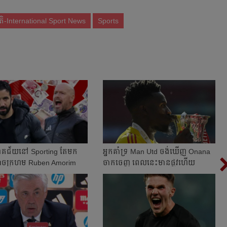
តិ-International Sport News
Sports
គជ័យ​នៅ Sporting តែ​​​មក​
អ្នក​គាំទ្រ Man Utd ចង់​ឃើញ Onana
សាច​ក្រហម Ruben Amorim
ចាកចេញ​ ពេលនេះ​មាន​ផ្លូវ​ហើយ​​
ក...