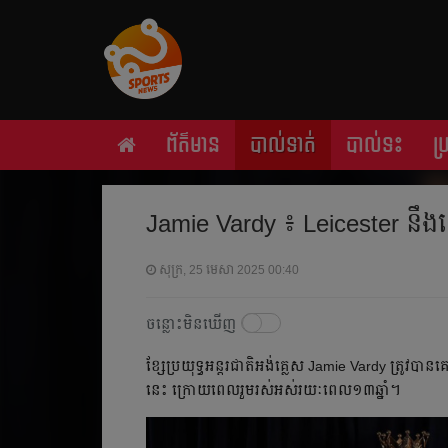
ព័ត៌មាន
បាល់ទាត់
បាល់ទះ
ប
Jamie Vardy ៖ Leicester នឹង​នៅ​ត
សុក្រ, 25 មេសា 2025 00:40
ចន្លោះមិនឃើញ
ខ្សែ​ប្រយុទ្ធ​អន្តរជាតិ​អង់គ្លេស Jamie Vardy ​ត្រូវ​បាន​គ
នេះ​ ក្រោយ​ពេល​រួមរស់​អស់​រយៈ​ពេល​១៣​ឆ្នាំ​។