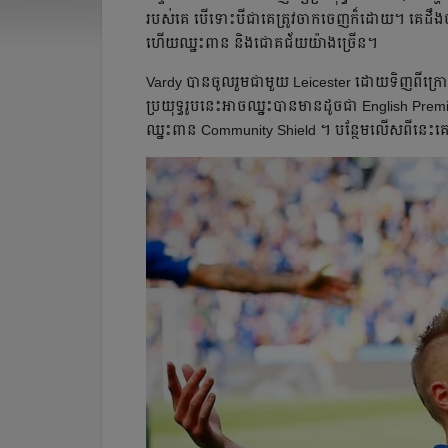
របស់​គេ បើ​ទោះ​បី​ជា​គេ​ត្រូវ​​ចាក​ចេញ​ក៏​ដោយ​។ គេ​ដឹង​ថា
ហើយ​ឈ្នះ​ពាន​ និង​ជោគជ័យ​យ៉ាង​ច្រើន​។
Vardy បាន​ចូលរួម​ជាមួយ Leicester ដោយ​ទិញ​ពី​ក្រោម F
ប្រយុទ្ធ​រូប​នេះ​អាច​ឈ្នះ​បាន​​មាន​ដូច​ជា​ English
ឈ្នះ​ពាន​ Community Shield ។ បន្ថែម​លើស​ពីនេះ​គេ​ក៏