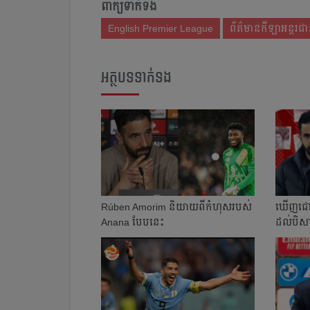
ពាក្យទាក់ទង
English Premier League
ព័ត៌មានកីឡាអន្តរជា
អត្ថបទទាក់ទង
Rúben Amorim និយាយ​ពី​កំហុស​របស់
​ឃើញ​ជោ
Anana បែប​នេះ​
ដល់​បិ
បាន​ប្រា