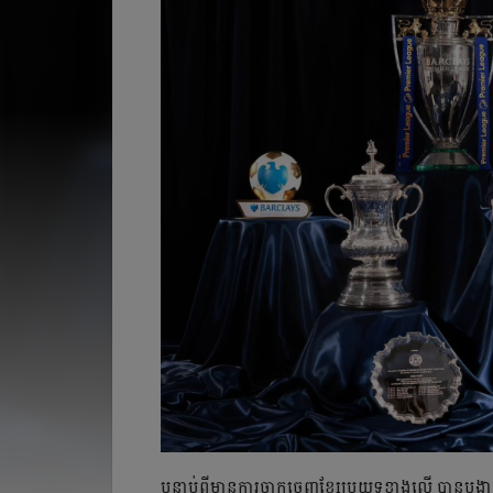
បន្ទាប់​ពី​មាន​​​​ការ​ចាកចេញ​ខ្សែ​ប្រយុទ្ធ​ខាង​លើ ​​បានបង្