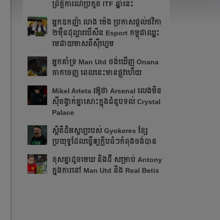
ព្រឹត្ដិការណ៍ប្រកួត ITF​ ឆ្នាំនេះ
អ្នក​ឧកញ៉ា លាង ម៉េង ​ប្រកាស​ផ្ដល់​ថវិកា​
២​ម៉ឺន​ដុល្លារ​បើ​សិន​​ Esport កម្ពុជា​​ឈ្នះ​​
មេដាយ​មាស​ពី​ស៊ីហ្គេម​
អ្នក​គាំទ្រ Man Utd ចង់​ឃើញ Onana
ចាកចេញ​ ពេលនេះ​មាន​ផ្លូវ​ហើយ​​
Mikel Arteta ​រអ៊ូ​ថា​​ Arsenal លេង​មិន​
ស៊ី​ចង្វាក់​គ្នា​​សោះ​ក្នុង​ជំនួប​ទល់ Crystal
Palace
​ស្ថិតិ​ដ៏​អស្ចារ្យ​​របស់ Gyokeres ខ្សែ​
ប្រយុទ្ធ​ដែល​​ធ្វើ​ឲ្យ​ក្លិប​ធំៗ​កំពុង​ចង់បាន​
ខុស​គ្នា​ដូច​មេឃ​ និង​ដី សម្រាប់ Antony
ក្នុង​ការ​នៅ Man Utd និង Real Betis