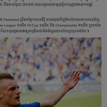
 នឹង​មាន​ថ្ងៃ​នេះ​មក​ដល់​ គេ​បាន​រួមរស់​ជាមួយ​ក្លិន​កញ្ជ្រោង​អស់​១៣​ឆ្នាំ​ ​
leetwood ត្រឹម​តម្លៃ​១​លាន​អឺរ៉ូ​ ចាយ​លុយ​ទិញ​មែន​តែ​គុណភាព​​របស់​ខ្សែ​
 Premier League ១​លើក​ FA Cup ១​លើក និង Championship ២​លើក​ ព្រម​ទាំង​
​បាន​ចូលរួម​លេង​ឲ្យ​ជម្រើស​ជាតិ​អង់គ្លេស​​បាន​២៦​ប្រកួត​ផងដែរ​៕ ​