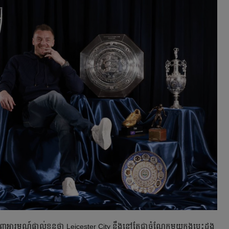
ហាញ​អារម្មណ៍​ផ្ទាល់​ខ្លួន​ថា Leicester City នឹង​នៅ​តែ​​ជា​ចំណែក​មួយ​ក្នុង​បេះដូង​