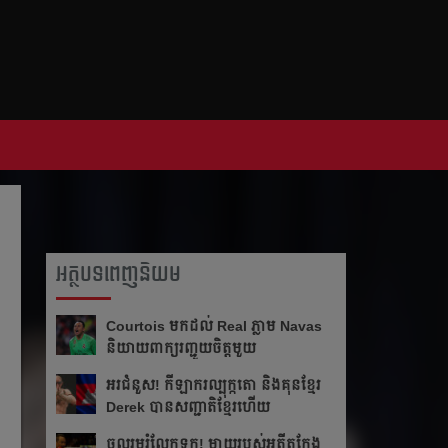
អត្ថបទពេញនិយម
Courtois មក​ដល់​ Real ភ្លាម​​ Navas
និយាយ​ពាក្យ​រញ្ជួយ​ចិត្ត​មួយ​
អរ​ជំនួស!​ កីឡាករ​ល្បុក្កតោ​ និង​គុន​ខ្មែរ​
Derek​ បាន​សញ្ជាតិ​ខ្មែរ​ហើយ​
ចូលរួម​រំលែក​ទុក្ខ​! ម្ដាយ​របស់​អតីត​កែង​