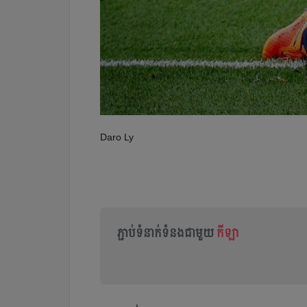
Daro Ly
ភ្ជាប់ទំនាក់ទំនងជាមួយ
កីឡា