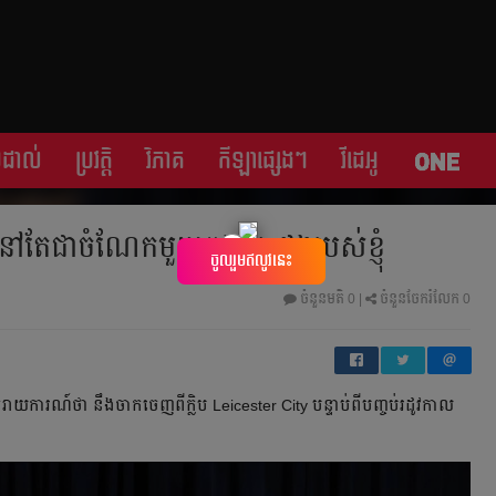
្រដាល់
ប្រវត្តិ​​
វិភាគ
កីឡា​ផ្សេង​ៗ
វីដេអូ
ែ​ជា​ចំណែក​មួយ​ក្នុង​បេះដូង​របស់​ខ្ញុំ​
×
ចូលរួមឥលូវនេះ
ចំនួនមតិ
0
|
ចំនួនចែករំលែក 0
េ​រាយការណ៍​ថា នឹង​ចាក​ចេញ​ពី​ក្លិប​ Leicester City បន្ទាប់​ពី​បញ្ចប់​រដូវ​កាល​