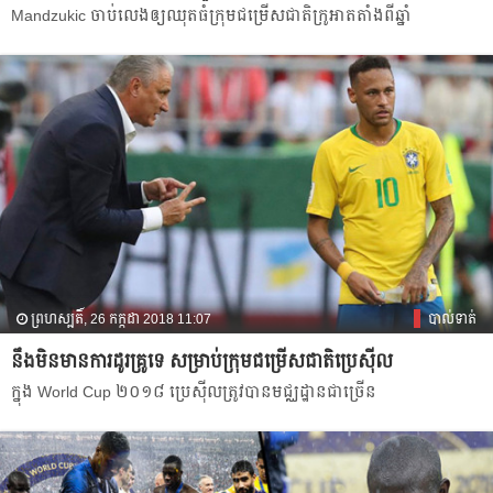
Mandzukic ចាប់​លេង​ឲ្យ​ឈុត​ធំ​ក្រុម​ជម្រើស​ជាតិ​ក្រូអាត​តាំង​ពី​ឆ្នាំ
ព្រហស្បតិ៍, 26 កក្កដា 2018 11:07
បាល់ទាត់
នឹង​មិន​មាន​ការ​ដូរ​គ្រូ​ទេ សម្រាប់​ក្រុម​ជម្រើស​ជាតិ​ប្រេស៊ីល
ក្នុង World Cup ២០១៨ ប្រេស៊ីល​ត្រូវ​បាន​មជ្ឈដ្ឋាន​ជា​ច្រើន