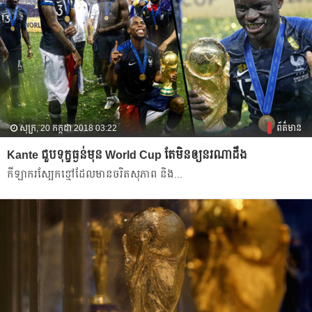
សុក្រ, 20 កក្កដា 2018 03:22
ព័ត៌មាន
Kante ជួប​ទុក្ខ​ធ្ងន់​មុន​ World Cup តែ​មិន​ឲ្យ​នរណា​ដឹង​
កីឡាករ​ស្បែក​ខ្មៅ​ដែល​​មាន​ចរិត​សុភាព​ និង​...