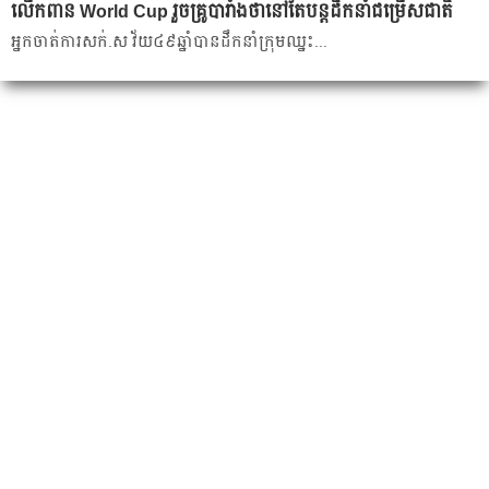
លើក​ពាន​ World Cup រួច​គ្រូ​បារាំង​ថា​នៅ​តែ​បន្ត​ដឹក​នាំ​ជម្រើស​ជាតិ​
អ្នក​ចាត់​ការ​សក់​.ស វ័យ​៤៩​ឆ្នាំ​បាន​ដឹក​នាំ​ក្រុម​ឈ្នះ​...