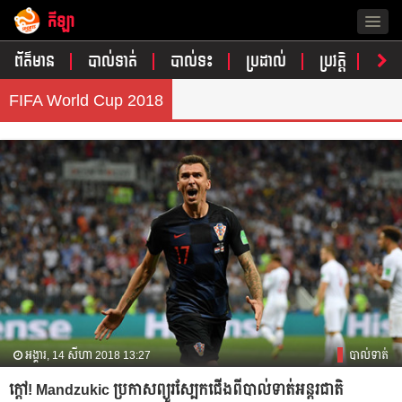
កីឡា
Togg
navig
ព័ត៌មាន
បាល់ទាត់
បាល់ទះ
ប្រដាល់
ប្រវត្តិ​​
វិភា
FIFA World Cup 2018
អង្គារ, 14 សីហា 2018 13:27
បាល់ទាត់
ក្ដៅ! Mandzukic ប្រកាស​ព្យួរ​ស្បែក​ជើង​ពី​បាល់ទាត់​អន្តរជាតិ