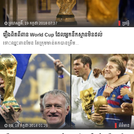
ព្រហស្បតិ៍, 19 កក្កដា 2018 07:37
ប្រវត្តិ​​
រឿង​ពិត​ពី​ពាន​ World Cup ដែល​អ្នក​នឹក​ស្មាន​មិន​ដល់​
ទោះ​​ឈ្នះ​ពាន​មែន​ តែ​ក្រុម​មាន់​គក​បាន​ត្រឹម​...
ពុធ, 18 កក្កដា 2018 01:26
ព័ត៌មាន