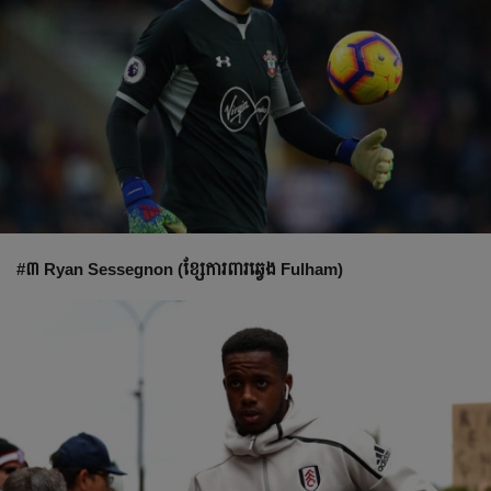
#៣ Ryan Sessegnon (ខ្សែ​ការពារ​ឆ្វេង​ Fulham)