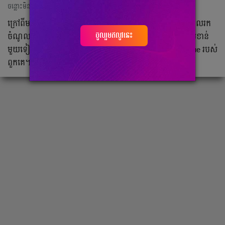
ចន្លោះមិនឃើញ
ក្រៅ​ពី​មាន​កញ្ចប់​ថវិកា​ធំ​សម្បើម​សម្រាប់​ចំណាយ​ និង​ជា​ក្លឹប​មួយ​ដែល​រក​
ចូលរួមឥលូវនេះ
ចំណូល​បាន​ច្រើន​បំផុត​ទី​២​នៅ​ទ្វីប​អឺរ៉ុប​ Liverpool មាន​ក្រេឌីត​ដ៏​សំខាន់​
មួយ​ទៀត​ដើម្បី​ទាក់ទាញ​កីឡាករ​ថ្មី​គឺ​ការ​ឈ្នះ​ Champions League របស់​
ពួកគេ​។​