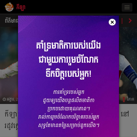
កីឡា
Togg
navig
ព័ត៌មាន
បាល់ទាត់
បាល់ទះ
ប្រដាល់
ប្រវត្តិ​​
វិភា
×
អង្គារ, 25 មិថុនា 2019 02:32
វិភាគ
កីឡាករ​៥​រូប​ដែល​​អាច​ចូលរួម​ជាមួយ​ Liverpool នៅ​
រដូវ​ក្ដៅ​នេះ​