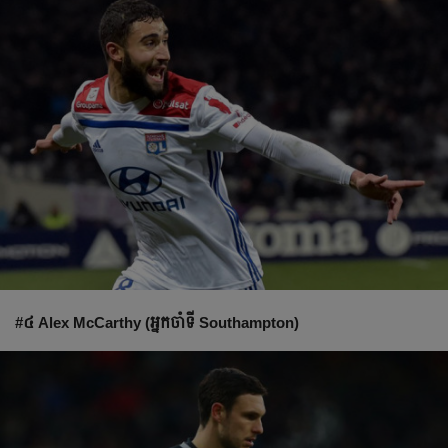
#៤ Alex McCarthy (អ្នក​ចាំ​ទី​ Southampton)