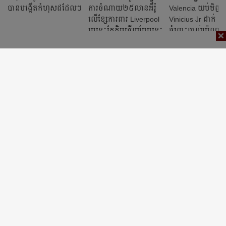
បាន​បង្កើត​កំហុស​ដដែល​ៗ​
ការ​ចំណាយ​២៥​​លាន​​អឺរ៉ូ​
Valencia យប់មិញ​
លើ​ខ្សែ​ការពារ​ Liverpool
Vinicius Jr ដាក់ ៥០​អ
រូប​នេះ​តែ​ក្លិប​ឆ្លើយ​បែប​នេះ​
ចំពោះ​បាល់​ប៉េណាល