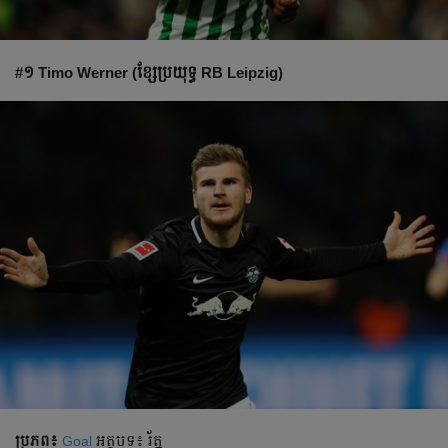
#១ Timo Werner (ខ្សែ​ប្រយុទ្ធ​ RB Leipzig)
ប្រភព៖
Goal
អត្ថបទ៖ រ័ត្ន