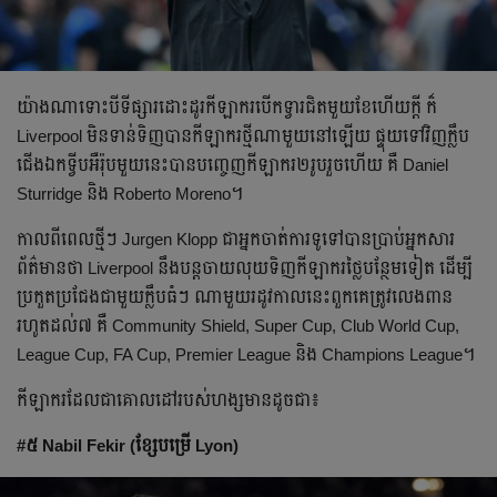
យ៉ាង​ណា​ទោះ​បី​ទីផ្សារ​ដោះដូរ​កីឡាករ​បើក​ទ្វារ​ជិត​មួយ​ខែ​ហើយ​ក្ដី​ ក៏​
Liverpool មិន​ទាន់​ទិញ​បាន​កីឡាករ​ថ្មី​ណា​មួយ​នៅ​ឡើយ​​​ ផ្ទុយ​ទៅ​វិញ​ក្លឹប​
ជើង​ឯក​ទ្វីប​អឺរ៉ុប​មួយ​នេះ​បាន​បញ្ចេញ​កីឡាករ​២​រូប​រួច​ហើយ គឺ​ Daniel
Sturridge និង​ Roberto Moreno។​
កាល​ពី​ពេល​ថ្មី​ៗ​ Jurgen Klopp ជា​អ្នក​ចាត់​ការ​ទូទៅ​បាន​ប្រាប់​អ្នក​សារ
ព័ត៌មាន​ថា​ Liverpool នឹង​បន្ត​ចាយ​លុយ​ទិញ​កីឡាករ​ថ្លៃ​​បន្ថែម​ទៀត​ ដើម្បី​
ប្រកួត​ប្រជែង​ជា​មួយ​ក្លឹប​ធំ​ៗ​ ណា​មួយ​រដូវ​កាល​នេះ​ពួកគេ​ត្រូវ​លេង​ពាន​
រហូត​ដល់​៧​ គឺ​ Community Shield, Super Cup, Club World Cup,
League Cup, FA Cup, Premier League និង​ Champions League។
កីឡាករ​ដែល​ជា​គោលដៅ​របស់​ហង្ស​មាន​ដូចជា៖​
#៥ Nabil Fekir (ខ្សែ​បម្រើ​ Lyon)