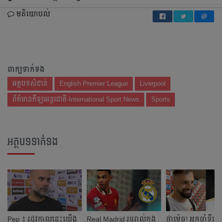
មតិយោបល់
ពាក្យទាក់ទង
អត្ថបទសំខាន់
English Premier League
Liverpool
ព័ត៌មានកីឡាអន្តរជាតិ-International Sport News
Sports
អត្ថបទទាក់ទង
Pep ៖ រដូវ​កាល​នេះ​យើង​
Real Madrid រួចរាល់​ក្នុង​
ថា​ម៉េច​! អ្នក​ចាំ​ទី​រប