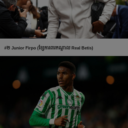
#២ Junior Firpo (ខ្សែ​ការពារ​កណ្ដាល​ Real Betis)