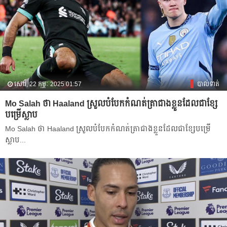
សៅរ៍, 22 កុម្ភៈ 2025 01:57
បាល់ទាត់
Mo Salah ​​​ថា Haaland ស្រួល​បំបែក​កំណត់​ត្រា​ជាង​ខ្លួន​ដែល​ជា​ខ្សែ​
បម្រើ​ស្លាប​​
Mo Salah ​​​ថា Haaland ស្រួល​បំបែក​កំណត់​ត្រា​ជាង​ខ្លួន​ដែល​ជា​ខ្សែ​បម្រើ​
ស្លាប​​...