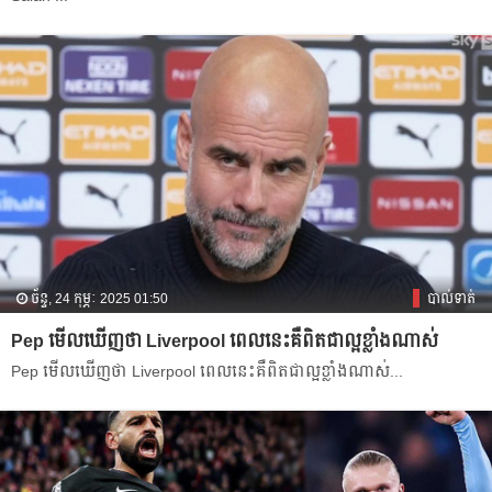
ច័ន្ទ, 24 កុម្ភៈ 2025 01:50
បាល់ទាត់
Pep មើល​ឃើញ​ថា Liverpool ពេល​នេះ​គឺ​ពិត​ជា​ល្អ​ខ្លាំង​ណាស់​
Pep មើល​ឃើញ​ថា Liverpool ពេល​នេះ​គឺ​ពិត​ជា​ល្អ​ខ្លាំង​ណាស់...