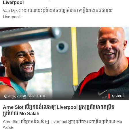
Liverpool
Van Dijk ៖ ​នៅ​ពេលនេះ​ខ្ញុំ​​មិន​​អាច​បញ្ជាក់​បាន​ទេ​រឿង​អនាគត​ជាមួយ
Liverpool...
សុក្រ, 28 កុម្ភៈ 2025 01:10
បាល់ទាត់
Arne Slot បើ​អ្នក​ចង់​លេង​ឲ្យ​ Liverpool អ្នក​ត្រូវ​តែ​មាន​កម្រិត​
ប្រហែល​ Mo Salah
Arne Slot បើ​អ្នក​ចង់​លេង​ឲ្យ​ Liverpool អ្នក​ត្រូវ​តែ​មាន​កម្រិត​ប្រហែល​ Mo
Salah ...