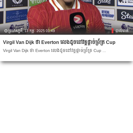
ព្រហស្បតិ៍, 13 កុម្ភៈ 2025 01:49
បាល់ទាត់
Virgil Van Dijk ​ថា​ Everton លេង​ដូច​​នៅ​វគ្គ​​ផ្ដាច់​ព្រ័ត្រ Cup ​
Virgil Van Dijk ​ថា​ Everton លេង​ដូច​​នៅ​វគ្គ​​ផ្ដាច់​ព្រ័ត្រ Cup ...