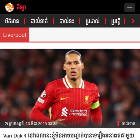
កីឡា
Togg
navig
ព័ត៌មាន
បាល់ទាត់
បាល់ទះ
ប្រដាល់
ប្រវត្តិ​​
វិភា
Liverpool
ព្រហស្បតិ៍, 13 មីនា 2025 03:35
បាល់ទាត់
Van Dijk ៖ ​នៅ​ពេលនេះ​ខ្ញុំ​​មិន​​អាច​បញ្ជាក់​បាន​ទេ​រឿង​អនាគត​ជាមួយ