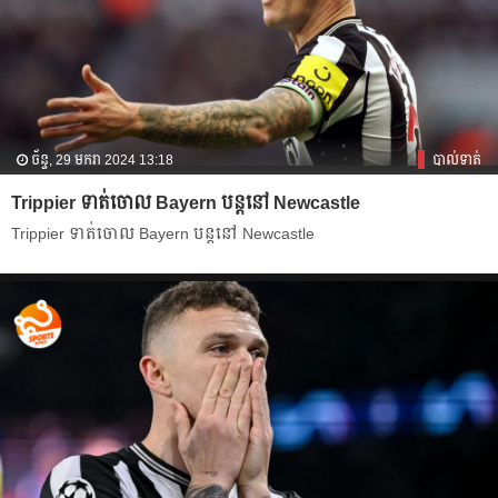
ច័ន្ទ, 29 មករា 2024 13:18
បាល់ទាត់
Trippier ទាត់​ចោល​ Bayern បន្ត​នៅ​ Newcastle
Trippier ទាត់​ចោល​ Bayern បន្ត​នៅ​ Newcastle