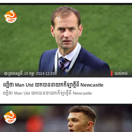
ព្រហស្បតិ៍, 15 កុម្ភៈ 2024 12:29
បាល់ទាត់
ល្បី​ថា​ Man Utd យក​បាន​នាយក​កីឡា​ថ្មី​ពី​ Newcastle
ល្បី​ថា​ Man Utd យក​បាន​នាយក​កីឡា​ថ្មី​ពី​ Newcastle