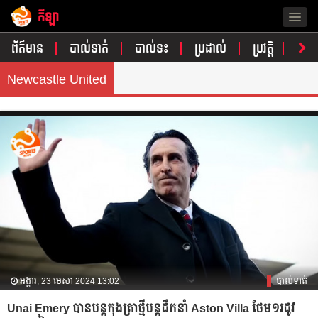
កីឡា
Togg
navig
ព័ត៌មាន
បាល់ទាត់
បាល់ទះ
ប្រដាល់
ប្រវត្តិ​​
វិភា
Newcastle United
អង្គារ, 23 មេសា 2024 13:02
បាល់ទាត់
Unai Emery បាន​បន្ត​កុងត្រា​ថ្មី​បន្ត​ដឹកនាំ​ Aston Villa ថែម​១រដូវ