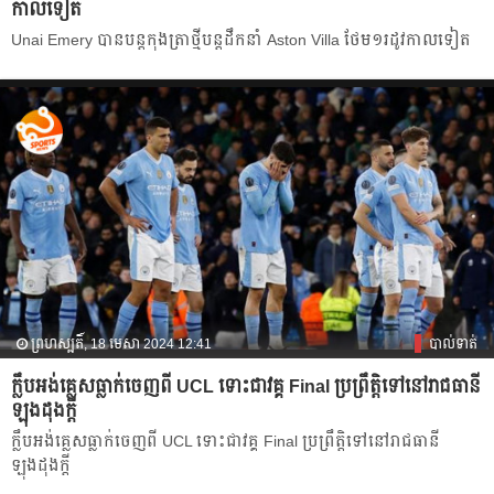
កាល​ទៀត​
Unai Emery បាន​បន្ត​កុងត្រា​ថ្មី​បន្ត​ដឹកនាំ​ Aston Villa ថែម​១រដូវកាល​ទៀត​
ព្រហស្បតិ៍, 18 មេសា 2024 12:41
បាល់ទាត់
ក្លឹប​អង់គ្លេស​ធ្លាក់​ចេញពី​ UCL ទោះ​ជា​វគ្គ Final ប្រព្រឹត្តិ​ទៅ​នៅ​រាជធានី​
ឡុងដុង​ក្ដី
ក្លឹប​អង់គ្លេស​ធ្លាក់​ចេញពី​ UCL ទោះ​ជា​វគ្គ Final ប្រព្រឹត្តិ​ទៅ​នៅ​រាជធានី​
ឡុងដុង​ក្ដី