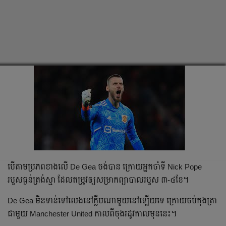
បើ​តាម​ប្រភព​ខាង​លើ​ De Gea ចង់​បាន​ ក្រោយ​អ្នកចាំទី​ Nick Pope
របួស​ធ្ងន់​ត្រង់​ស្មា​ ដែល​តម្រូវ​ឲ្យ​សម្រាក​ព្យាបាល​របួស​ ៣-៤ខែ​។
De Gea មិន​ទាន់​ទៅ​លេង​នៅ​ក្លឹប​ណា​មួយ​នៅ​ឡើយ​ទេ​ ក្រោយ​ចប់​កុងត្រា​
ជា​មួយ​ Manchester United កាល​ពី​ចុង​រដូវកាល​មុន​នេះ​។