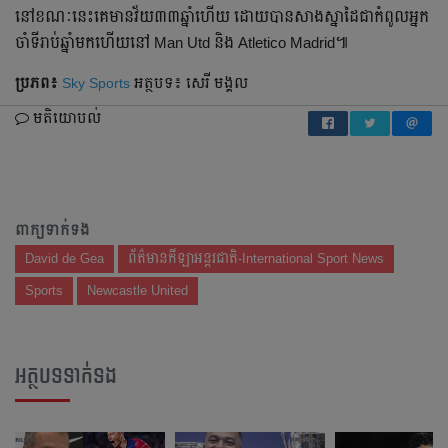
នៅ​ខណៈ​នេះ​​គេ​មាន​វ័យ​៣៣ឆ្នាំ​ហើយ​ ដោយ​បាន​សាង​ស្នាដៃ​ជា​កំពូល​អ្នក
ចាំទី​រាប់​ឆ្នាំ​មក​ហើយ​នៅ​ Man Utd និង​ Atletico Madrid៕
ប្រភព៖
Sky Sports
អត្ថបទ៖ សេរី មង្គល
មតិយោបល់
ពាក្យទាក់ទង
David de Gea
ព័ត៌មានកីឡាអន្តរជាតិ-International Sport News
Sports
Newcastle United
អត្ថបទទាក់ទង