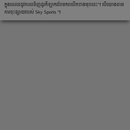
ក្នុង​ពេល​រដូវកាល​ទិញ​ដូរ​កីឡាករ​ខែ​មករា​បើក​ខាង​មុខ​នេះ​។ បើ​យោង​តាម​
ការ​ចុះ​ផ្សាយ​របស់​ Sky Sports ។