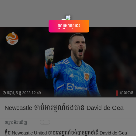
×
ចូលរួមឥលូវនេះ
អង្គារ, 5 ធ្នូ 2023 12:49
បាល់ទាត់
Newcastle ចាប់​អារម្មណ៍​ចង់​បាន​ David de Gea
ចន្លោះមិនឃើញ
ក្លឹប​ Newcastle United ចាប់​អារម្មណ៍​ចង់​បាន​អ្នកចាំទី​ David de Gea