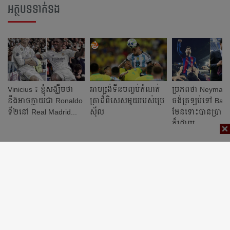
អត្ថបទទាក់ទង
Vinicius ៖ ខ្ញុំ​សង្ឃឹម​ថា ​
អាហ្សង់ទីន​បញ្ចប់​កំណត់
ប្រភព​ថា Neymar ពិ
នឹង​អាច​ក្លាយជា Ronaldo
ត្រា​ដ៏​ពិសេស​មួយ​របស់​ប្រេ
ចង់​ត្រឡប់​ទៅ Barc
ទី​២​នៅ Real Madrid...
ស៊ីល
មែន​ទោះ​បាន​ប្រាក់​ខ
ក៏​ដោយ​​