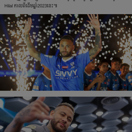
Hilal កាលពីដើមឆ្នាំ2023នេះ៕