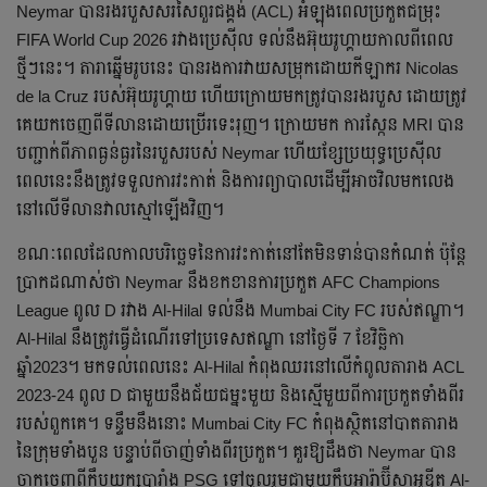
Neymar បានរងរបួសសរសៃពួរជង្គង់ (ACL) អំឡុងពេលប្រកួតជម្រុះ
FIFA World Cup 2026 រវាងប្រេស៊ីល ទល់នឹងអ៊ុយរូហ្គាយកាលពីពេល
ថ្មីៗនេះ។ តារាឆ្នើមរូបនេះ បានរងការវាយសម្រុកដោយកីឡាករ Nicolas
de la Cruz របស់អ៊ុយរូហ្គាយ ហើយក្រោយមកត្រូវបានរងរបួស ដោយត្រូវ
គេយកចេញពីទីលានដោយប្រើរទេះរុញ។ ក្រោយមក ការស្កែន MRI បាន
បញ្ជាក់ពីភាពធ្ងន់ធ្ងរនៃរបួសរបស់ Neymar ហើយខ្សែប្រយុទ្ធប្រេស៊ីល
ពេលនេះនឹងត្រូវទទួលការវះកាត់ និងការព្យាបាលដើម្បីអាចវិលមកលេង
នៅលើទីលានវាលស្មៅឡើងវិញ។
ខណៈពេលដែលកាលបរិច្ឆេទនៃការវះកាត់នៅតែមិនទាន់បានកំណត់ ប៉ុន្តែ
ប្រាកដណាស់ថា Neymar នឹងខកខានការប្រកួត AFC Champions
League ពូល D រវាង Al-Hilal ទល់នឹង Mumbai City FC របស់ឥណ្ឌា។
Al-Hilal នឹងត្រូវធ្វើដំណើរទៅប្រទេសឥណ្ឌា នៅថ្ងៃទី 7 ខែវិច្ឆិកា
ឆ្នាំ2023។ មកទល់ពេលនេះ Al-Hilal កំពុងឈរនៅលើកំពូលតារាង ACL
2023-24 ពូល D ជាមួយនឹងជ័យជម្នះមួយ និងស្មើមួយពីការប្រកួតទាំងពីរ
របស់ពួកគេ។ ទន្ទឹមនឹងនោះ Mumbai City FC កំពុងស្ថិតនៅបាតតារាង
នៃក្រុមទាំងបួន បន្ទាប់ពីចាញ់ទាំងពីរប្រកួត។ គួរឱ្យដឹងថា Neymar បាន
ចាកចេញពីក្លឹបយក្សបារាំង PSG ទៅចូលរួមជាមួយក្លឹបអារ៉ាប៊ីសាអូឌីត Al-