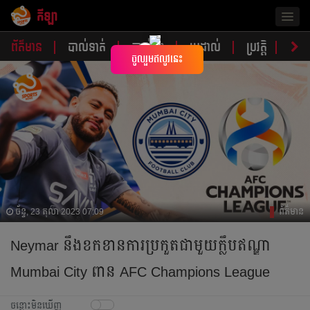
កីឡា
Togg
navig
ព័ត៌មាន
បាល់ទាត់
បាល់ទះ
ប្រដាល់
ប្រវត្តិ​​
វិភា
×
ចូលរួមឥលូវនេះ
ច័ន្ទ, 23 តុលា 2023 07:09
ព័ត៌មាន
Neymar នឹងខកខានការប្រកួតជាមួយក្លឹបឥណ្ឌា
Mumbai City ពាន AFC Champions League
ចន្លោះមិនឃើញ