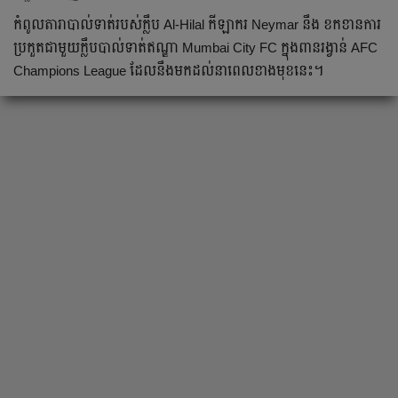
កំពូលតារាបាល់ទាត់របស់ក្លឹប Al-Hilal កីឡាករ Neymar នឹង ខកខានការ
ប្រកួតជាមួយក្លឹបបាល់ទាត់ឥណ្ឌា Mumbai City FC ក្នុងពានរង្វាន់ AFC
Champions League ដែលនឹងមកដល់នាពេលខាងមុខនេះ។