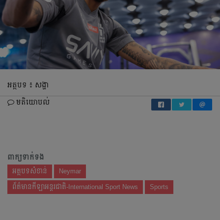
អត្ថបទ ៖ សង្ហា
មតិយោបល់
ពាក្យទាក់ទង
អត្ថបទសំខាន់
Neymar
ព័ត៌មានកីឡាអន្តរជាតិ-International Sport News
Sports