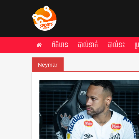
ព័ត៌មាន
បាល់ទាត់
បាល់ទះ
ប
Neymar