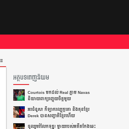
អត្ថបទពេញនិយម
Courtois មក​ដល់​ Real ភ្លាម​​ Navas
និយាយ​ពាក្យ​រញ្ជួយ​ចិត្ត​មួយ​
អរ​ជំនួស!​ កីឡាករ​ល្បុក្កតោ​ និង​គុន​ខ្មែរ​
Derek​ បាន​សញ្ជាតិ​ខ្មែរ​ហើយ​
ចូលរួម​រំលែក​ទុក្ខ​! ម្ដាយ​របស់​អតីត​កែង​ឆេះ​