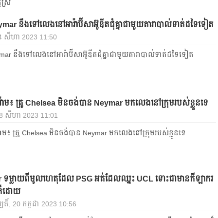
ស្រី
ar នឹង​ទៅ​លេង​នៅអារ៉ាប៊ីសាអ៊ូឌីត​​ជុំ​គ្នា​ជាមួយ​តារា​បាល់ទាត់​ដទៃទៀត
 14 សីហា 2023 11:50
r នឹង​ទៅ​លេង​នៅអារ៉ាប៊ីសាអ៊ូឌីត​​ជុំ​គ្នា​ជាមួយ​តារា​បាល់ទាត់​ដទៃទៀត
ាម៖ គ្រូ Chelsea មិន​ចង់​បាន Neymar មក​លេង​នៅ​ក្រុម​របស់​ខ្លួន​ទេ
, 8 សីហា 2023 11:01
ម៖ គ្រូ Chelsea មិន​ចង់​បាន Neymar មក​លេង​នៅ​ក្រុម​របស់​ខ្លួន​ទេ
ទម្លាយ​ពី​មូលហេតុ​ដែល PSG អត់​ដែល​ឈ្នះ​ UCL ទោះ​ជា​មាន​កីឡាករ​
ក៏​ដោយ
បតិ៍, 20 កក្កដា 2023 10:56