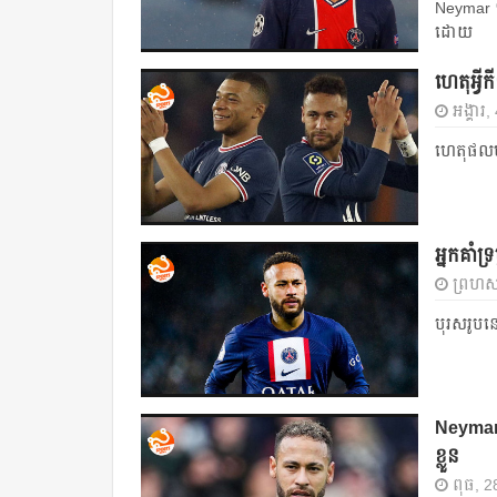
Neymar ទ
ដោយ
ហេតុអ្វី​ក
អង្គារ
ហេតុ​ផល​ម
អ្នក​គាំទ្
ព្រហស្
បុរស​រូប​ន
Neymar បន្
ខ្លួន​
ពុធ, 2