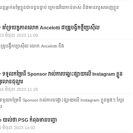
​ធ្លាក់​តម្លៃ​ខ្លួន​ជា​បន្ត​បន្ទាប់​ ក្រោយ​វ័យ​កាន់​ចាស់​ និង​មាន​របួស​ពេញ​ខ្លួន​
ំទ្រ​បេក្ខភាព​លោក Ancelotti ជា​គ្រូ​បង្វឹក​ថ្មី​ប្រេស៊ីល
 23 មិថុនា 2023 11:09
ា​គ្រូ​បង្វឹក​ប្រេស៊ីល លោក Ancelotti នឹង
ទួលកម្រៃ​ពី​ Sponsor រាល់ការ​បង្ហោះផ្សាយលើ​ Instagram ខ្លួន​
រ​លាន​ដុល្លារ​ ​
 16 មិថុនា 2023 11:26
ួលកម្រៃ​ពី​ Sponsor រាល់ការ​បង្ហោះផ្សាយលើ​ Instagram ខ្លួន​ម្ដងៗ​ ក្បែរ​
​ ​
យល់​ថា​ PSG កំពុង​មាន​បញ្ហា
4 មិថុនា 2023 14:02