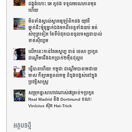
ជង្គង់​ហោះ​ អេ​ ភូថង​ ទទួល​មរណភាព​មុន​
ហើយ
មិនទាំងស្គាល់ស្តាតអូឡាំពិកផង យុវតី
ម្នាក់ជិះម៉ូតូម្នាក់ឯងមកពីខេត្ត​ទាំង​យប់ អត់
សំបុត្រទៀត តែ​ទី​បំផុត​បាន​ចូល​ទស្សនា​បាល់
ទាត់ស៊ីហ្គេម
លើក​នេះ​កាន់​តែ​អស្ចារ្យ ខាន់ ចេសា ប្រកួត​
ដណ្តើម​ជើង​ឯកប្រាក់២ម៉ឺនដុល្លារ​
ធ្វើបានហើយ! កម្ពុជា ដណ្តើមបានមេដាយ
មាស កីឡាអត្តពលកម្ម ដំបូងបង្អស់នៅក្នុង
ប្រវត្តិសាស្រ្ត
សម្រុក​គ្នា​សា​ហា​វ​ណាស់​​៧​គ្រាប់​១​ប្រកួត​
Real Madrid និង Dortmund ខណៈ
Vinícius ស៊ុត ​Hat-Trick ​​
អត្ថបទថ្មី