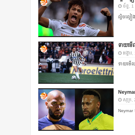
ច័ន្ទ,
ល្ហិចល្ហៀង
ទាយ​មើល កំ
អង្គារ
ទាយ​មើល កំ
Neymar ជួ
សុក្រ,
Neymar ជួយ