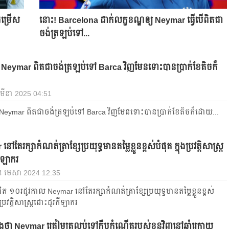
ម្រើស​
នោះ​! Barcelona ដាក់​លក្ខខណ្ឌ​ឲ្យ Neymar ធ្វើ​​បើ​ពិតជា​
ចង់​​ត្រឡប់​ទៅ...
 Neymar ពិត​ជា​ចង់​ត្រឡប់​ទៅ Barca វិញ​មែន​ទោះ​បាន​ប្រាក់​ខែ​តិច​ក៏​
 3 មីនា 2025 04:51
Neymar ពិត​ជា​ចង់​ត្រឡប់​ទៅ Barca វិញ​មែន​ទោះ​បាន​ប្រាក់​ខែ​តិច​ក៏​ដោយ​​...
តែ​រក្សា​កំណត់​ត្រា​ខ្សែប្រយុទ្ធ​​មាន​តម្លៃ​ខ្លួន​ខ្ពស់​បំផុត​​ ក្នុង​ប្រវត្តិសាស្ត្រ​
ីឡាករ​
24 មេសា 2024 12:35
ជិត​​ ១០រដូវកាល​ Neymar នៅ​តែ​រក្សា​កំណត់​ត្រា​ខ្សែប្រយុទ្ធ​​មាន​តម្លៃ​ខ្លួន​ខ្ពស់​
ុង​ប្រវត្តិសាស្ត្រ​ដោះដូរ​កីឡាករ​
ង​ថា Neymar ត្រៀម​ត្រលប់​ទៅ​ក្លឹប​កំណើត​របស់​ខ្លួន​វិញ​នៅ​ឆ្នាំ​ក្រោយ