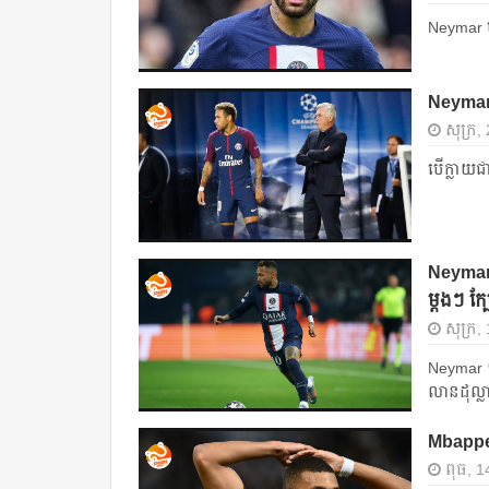
Neymar បន្ត
Neymar គា
សុក្រ,
បើ​ក្លាយ​ជ
Neymar ទ
ម្ដងៗ​ ក្បែ
សុក្រ,
Neymar ទទ
លាន​ដុល្លារ
Mbappe 
ពុធ, 1