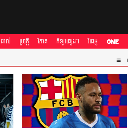
្រដាល់
ប្រវត្តិ​​
វិភាគ
កីឡា​ផ្សេង​ៗ
វីដេអូ