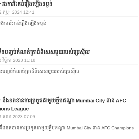
ង​ការ​រិះគន់​រឿង​ឡើង​ទម្ងន់
 2 កុម្ភៈ 2024 12:41
​ការ​រិះគន់​រឿង​ឡើង​ទម្ងន់
ីន​បញ្ចប់​កំណត់ត្រា​ដ៏​ពិសេស​មួយ​របស់​ប្រេស៊ីល
 វិច្ឆិកា 2023 11:18
ន​បញ្ចប់​កំណត់ត្រា​ដ៏​ពិសេស​មួយ​របស់​ប្រេស៊ីល
នឹងខកខានការប្រកួតជាមួយក្លឹបឥណ្ឌា Mumbai City ពាន AFC
ons League
 23 តុលា 2023 07:09
នឹងខកខានការប្រកួតជាមួយក្លឹបឥណ្ឌា Mumbai City ពាន AFC Champions