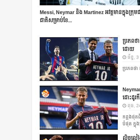
Messi, Neymar និង Martinez អវត្តមាន​ក្នុង​ក្រុម​ជ
ជាតិ​សម្រាប់​ខែ...
ប្រភព​ថា
ដោយ​​
ច័ន្ទ,
ប្រភព​ថា 
Neymar នៅ​
ដោះដូរ​ក
ពុធ, 
កន្លង​ផុត​
បំផុត​​ ក្ន
ល្ហិចល្ហៀ