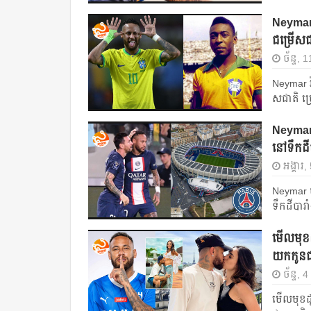
Neymar 
ជម្រើសជា
ច័ន្ទ,
Neymar វ
សជាតិ ប្
Neymar 
នៅទឹកដីប
អង្គារ
Neymar 
ទឹកដីបារា
មើលមុខដ
យកកូនជា
ច័ន្ទ,
មើលមុខដូ