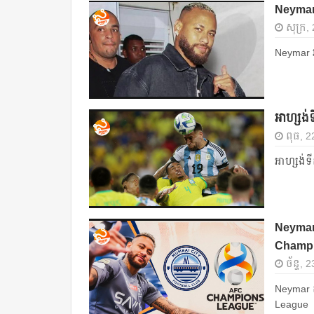
Neymar រ
សុក្រ,
Neymar រង
អាហ្សង់ទ
ពុធ, 22
អាហ្សង់ទី
Neymar 
Champi
ច័ន្ទ,
Neymar 
League