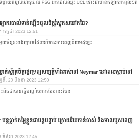
ម្លាយ​ពី​មូលហេតុ​ដែល PSG អត់​ដែល​ឈ្នះ​ UCL ទោះ​ជា​មាន​កីឡាករ​កំពូលៗ​ក៏​
ីឡាករ​បាល់ទាត់​ល្បី​ៗ​ចូល​ចិត្ត​រុំ​ស្គុត​ស​នៅ​ក​ដៃ?
, 4 កក្កដា 2023 12:51
ួយ​ចំនួន​ខាង​ក្រោម​ដែល​នាំ​មាន​ការ​ពេញ​និយម​ដូច្នេះ
រ​ម្នាក់​ស្ម័គ្រ​ចិត្ត​ផ្ទេរ​ទ្រព្យសម្បត្តិ​ទាំង​អស់​ទៅ Neymar នៅ​ពេល​ស្លាប់​ទៅ
បតិ៍, 29 មិថុនា 2023 12:50
េះ​ពិត​ជា​បាន​ធ្វើ​បណ្ដាំ​មរតក​បែប​នេះ​មែន
ត​ធ្លាក់​តម្លៃ​ខ្លួន​ជា​បន្ត​បន្ទាប់​ ក្រោយ​វ័យ​កាន់​ចាស់​ និង​មាន​របួស​ពេញ​
8 មិថុនា 2023 12:45