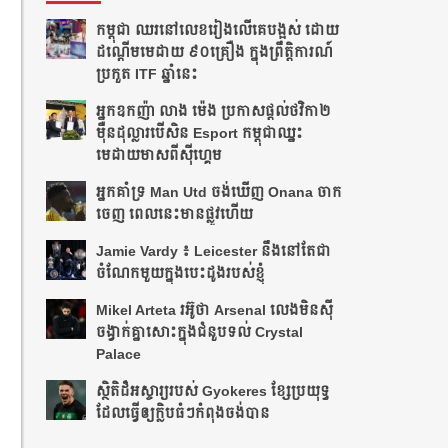
កម្ពុជា​ ឈរនៅលេខរៀងលើគេបង្អស់​ ដោយ
ដណ្ដើមមេដាយ​ ៩០គ្រឿង ក្នុងព្រឹត្ដិការណ៍
ប្រកួត ITF​ ឆ្នាំនេះ
អ្នក​ឧកញ៉ា លាង ម៉េង ​ប្រកាស​ផ្ដល់​ថវិកា​២​
ម៉ឺន​ដុល្លារ​បើ​សិន​​ Esport កម្ពុជា​​ឈ្នះ​​
មេដាយ​មាស​ពី​ស៊ីហ្គេម​
អ្នក​គាំទ្រ Man Utd ចង់​ឃើញ Onana ចាក
ចេញ​ ពេលនេះ​មាន​ផ្លូវ​ហើយ​​
Jamie Vardy ៖ Leicester នឹង​នៅ​តែ​ជា​
ចំណែក​មួយ​ក្នុង​បេះដូង​របស់​ខ្ញុំ​
Mikel Arteta ​រអ៊ូ​ថា​​ Arsenal លេង​មិន​ស៊ី​
ចង្វាក់​គ្នា​​សោះ​ក្នុង​ជំនួប​ទល់ Crystal
Palace
​ស្ថិតិ​ដ៏​អស្ចារ្យ​​របស់ Gyokeres ខ្សែ​ប្រយុទ្ធ​
ដែល​​ធ្វើ​ឲ្យ​ក្លិប​ធំៗ​កំពុង​ចង់បាន​