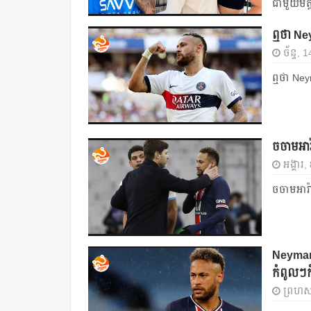
ជាមួយមិត្ត
ឮថា Neym
ច័ន្ទ,
ឮថា Neyma
ចចាមអារ៉
អង្គារ
ចចាមអារ៉ា
Neymar 
កំពូលៗ​
ព្រហស្