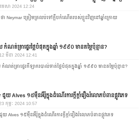
 1 មេសា 2024 12:24
​ថា Neymar ត្រៀម​ត្រលប់​ទៅ​ក្លឹប​កំណើត​របស់​ខ្លួន​វិញ​នៅ​ឆ្នាំ​ក្រោយ
ណត់​ត្រា​ផ្ទេរ​ថ្លៃ​បំផុត​ក្នុង​ឆ្នាំ ១៩៩០ មាន​តម្លៃ​ប៉ុន្មាន?
, 12 មីនា 2024 12:41
ណត់​ត្រា​ផ្ទេរ​កីឡាករ​បាល់ទាត់​ថ្លៃ​បំផុត​ក្នុង​ឆ្នាំ ១៩៩០ មាន​តម្លៃ​ប៉ុន្មាន?
យ​ Alves ១៥ម៉ឺន​អឺរ៉ូ​ក្នុង​ដំណើរ​ការ​ក្ដីក្ដាំ​រឿង​រំលោភ​បំពាន​ផ្លូវភេទ
 23 កុម្ភៈ 2024 10:57
​ Alves ១៥ម៉ឺន​អឺរ៉ូ​ក្នុង​ដំណើរ​ការ​ក្ដីក្ដាំ​រឿង​រំលោភ​បំពាន​ផ្លូវភេទ