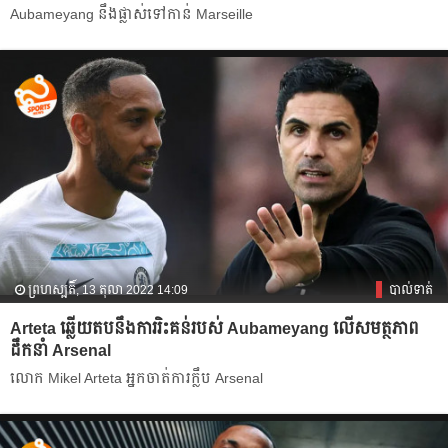
Aubameyang នឹង​ផ្លាស់​ទៅ​កាន់​ Marseille
ព្រហស្បតិ៍, 13 តុលា 2022 14:09
បាល់ទាត់
Arteta ឆ្លើយ​តប​នឹង​ការ​រិះគន់​របស់​ Aubameyang លើ​សមត្ថភាព​​
ដឹកនាំ​ Arsenal
លោក​ Mikel Arteta អ្នកចាត់ការ​ក្លឹប​ Arsenal