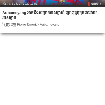
ពុធ, 31 សីហា 2022 11:51
បាល់ទាត់
Aubameyang ​អាច​នឹង​សម្រាក​៣សប្ដាហ៍​ ព្រោះ​ត្រូវ​ក្រុម​ចោរ​វាយ​
របួស​​ថ្គាម​
ខ្សែប្រយុទ្ធ​ Pierre-Emerick Aubameyang