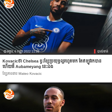
អង្គារ, 6 កញ្ញា 2022 11:39
បាល់ទាត់
Kovacicថា​ Chelsea ខ្វះ​ខ្សែប្រយុទ្ធ​ល្អ​រហូត​មក​ តែ​ឥឡូវ​រក​បាន​
ហើយ​គឺ​ Aubameyang នេះ​ឯង​
ខ្សែការពារ​ Mateo Kovacic