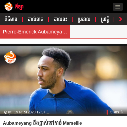
កីឡា
Togg
navig
ព័ត៌មាន
បាល់ទាត់
បាល់ទះ
ប្រដាល់
ប្រវត្តិ​​
វិភា
Pierre-Emerick Aubameyang
ពុធ, 19 កក្កដា 2023 12:57
បាល់ទាត់
Aubameyang នឹង​ផ្លាស់​ទៅ​កាន់​ Marseille