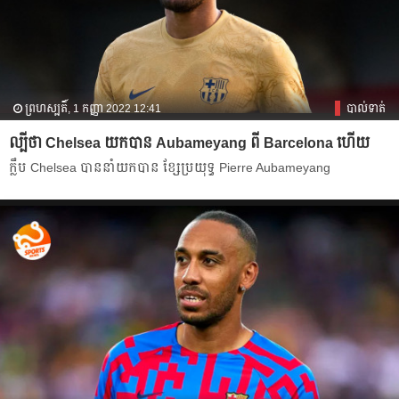
ព្រហស្បតិ៍, 1 កញ្ញា 2022 12:41
បាល់ទាត់
ល្បី​ថា​ Chelsea យក​បាន​ Aubameyang ពី​ Barcelona ហើយ​
ក្លឹប​ Chelsea បាន​នាំ​យក​បាន​ ខ្សែប្រយុទ្ធ​ Pierre Aubameyang