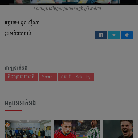
សារបង្ហោះលើហ្វេសបុកផេកឧកញ៉ា ស្រី​ ចាន់ថន
អត្ថបទ៖
នួន ស៊ីណា​
មតិយោបល់
ពាក្យទាក់ទង
កីឡាប្រដាល់ជាតិ
Sports
សុខ ធី - Sok Thy
អត្ថបទទាក់ទង