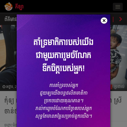
កីឡា
Togg
navig
ព័ត៌មាន
បាល់ទាត់
បាល់ទះ
ប្រដាល់
ប្រវត្តិ​​
វិភា
×
អង្គារ, 25 កក្កដា 2023 06:58
ប្រដាល់
កុំ​ឲ្យ​ Fan​ ចេះ​តែ​ចាប់​គូ​ច្រើន​រឿង​ សុខ​ ធី​ ឧកញ៉ា​ ស្រី​
ចាន់ថន​ បង្ហោះ​សារ​ពន្យល់​បែប​នេះ​
ចន្លោះមិនឃើញ