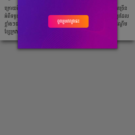
ក្រោយ​ពី​វត្តមាន​របស់​ សុខ​ ធី​ ដល់​ទឹកដី​កម្ពុជា​គឺ​មាន​អ្នក​គាំទ្រ​ជជែក​ច្រើន​
អំពី​ទម្ងន់​ ៦០​គីឡូក្រាម​ និង​រឿង​ចង់​ឲ្យ​រូប​គេ​ប៉ះ​គ្នា​ជា​មួយ​កីឡាករ​ខ្មែរ​ដែល​
ចូលរួមឥលូវនេះ
ខ្លាំងៗ​ជា​ច្រើន​នៅ​កម្ពុជា។​ មាន​អ្នក​គាំទ្រ​ខ្លះ​ចង់​ឲ្យ​ សុខ​ ធី​ ប្រកួត​ដណ្ដើម​
ខ្សែក្រវាត់​ ឬ​ប្រកួត​ម៉ារ៉ាតុង​ទៀត​ផង។​