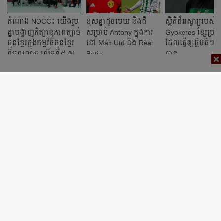
តំណាង​ NOCC៖​ យើង​រួម​
ខុស​គ្នា​ដូច​មេឃ​ និង​ដី
​ស្ថិតិ​ដ៏​អស្ចារ្យ​​របស់
គ្នា​បង្ហាញ​កិត្យានុភាព​ក្បាច់​
សម្រាប់ Antony ក្នុង​ការ​
Gyokeres ខ្សែ​ប្រយុទ
គុន​ខ្មែរ​ក្នុង​កម្មវិធី​គុន​ខ្មែរ​
នៅ Man Utd និង Real
ដែល​​ធ្វើ​ឲ្យ​ក្លិប​ធំៗ​ក
ពិភពលោក​ លើក​ទី៥​ ឲ្យ​
Betis
បាន​
អន្តរជាតិ​កាន់​តែ​ស្គាល់​