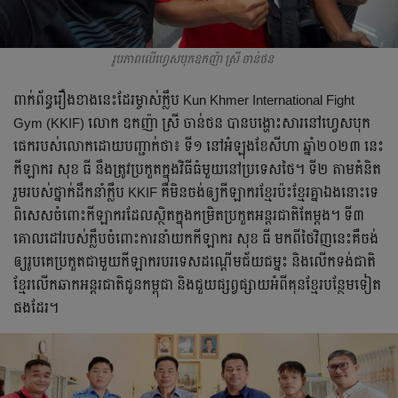
រូបភាពលើហ្វេសបុកឧកញ៉ា ស្រី ចាន់ថន
ពាក់ព័ន្ធ​រឿង​ខាង​នេះ​ដែរ​ម្ចាស់​ក្លឹប​ Kun Khmer International Fight
Gym (KKIF) ​លោក​ ឧកញ៉ា​ ស្រី​ ចាន់ថន​ បាន​បង្ហោះ​សារ​នៅ​ហ្វេសបុក​
ផេក​របស់​លោក​ដោយ​បញ្ជាក់​ថា៖​ ទី១​ នៅ​អំឡុង​ខែ​សីហា​ ឆ្នាំ​២០២៣​ នេះ​
កីឡាករ​ សុខ​ ធី​ នឹង​ត្រូវ​ប្រកួត​ក្នុង​វិធី​ធំ​មួយ​នៅ​ប្រទេស​ថៃ។​ ទី២​ តាម​គំនិត​
រួម​របស់​ថ្នាក់ដឹកនាំ​ក្លឹប​ KKIF​ គឺ​មិន​ចង់​ឲ្យ​កីឡាករ​ខ្មែរ​ប៉ះ​ខ្មែរ​គ្នា​ឯង​នោះ​ទេ​
ពិសេស​ចំពោះ​កីឡាករ​ដែល​ស្ថិត​ក្នុង​កម្រិត​ប្រកួត​អន្តរជាតិ​តែ​ម្ដង។​ ទី៣​
គោលដៅ​របស់​ក្លឹប​ចំពោះ​ការ​នាំ​យក​កីឡាករ​ សុខ​ ធី​ មក​ពី​ថៃ​វិញ​នេះ​គឺ​ចង់​
ឲ្យ​រូប​គេ​ប្រកួត​ជា​មួយ​កីឡាករ​បរទេស​ដណ្ដើម​ជ័យជម្នះ​ និង​លើក​ទង់ជាតិ​
ខ្មែរ​លើក​ឆាក​អន្តរជាតិ​ជូន​កម្ពុជា​ និង​ជួយ​ផ្សព្វផ្សាយ​អំពី​គុន​ខ្មែរ​បន្ថែម​ទៀត​
ផង​ដែរ។​