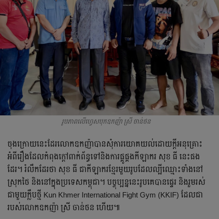
រូបភាពលើហ្វេសបុកឧកញ៉ា ស្រី ចាន់ថន
ចុង​ក្រោយ​នេះ​ដែរ​លោក​ឧកញ៉ា​បាន​សុំ​ការ​យោគយល់​ដោយ​ក្ដី​អនុគ្រោះ​
អំពី​រឿង​ដែល​កំពុង​ក្ដៅ​ពាក់ព័ន្ធ​ទៅ​និង​ការ​ផ្គូផ្គង​កីឡាករ​ សុខ​ ធី​ នេះ​ផង​
ដែរ។​ រំលឹក​ដែរ​ថា​ សុខ​ ធី​ ជា​កីឡាករ​ខ្មែរ​មួយ​រូប​ដែល​ល្បីឈ្មោះ​ទាំង​នៅ​
ស្រុក​ថៃ​ និង​នៅ​ក្នុង​ប្រទេស​កម្ពុជា។​ បច្ចុប្បន្ន​នេះ​រូប​គេ​បាន​ផ្ទេរ​ និង​រួម​រស់​
ជា​មួយ​ក្លឹប​ថ្មី​ Kun Khmer International Fight Gym (KKIF)​ ដែល​ជា​
របស់​លោក​ឧកញ៉ា​ ស្រី​ ចាន់ថន​ ហើយ៕​