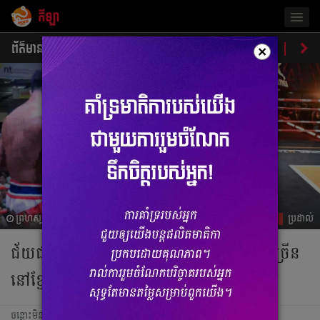
កីឡា
Togg
navig
ព័ត៌មាន
បាល់ទាត់
បាល់ទះ
ប្រដាល់
ប្រវត្តិ​​
វិភា
×
ព្រហស្បតិ៍, 6 កក្កដា 2023 04:05
ប្រដាល់
ជ័យជម្នះ​យប់​មិញ​របស់​ សុខ​ ធី​ មាន​ការ​សាទរ​ច្រើន​
នៅ​ខ្មែរ​មាន​ទាំង​កីឡាករ​ គ្រូ​ និង​ឧកញ៉ា​
ចន្លោះមិនឃើញ