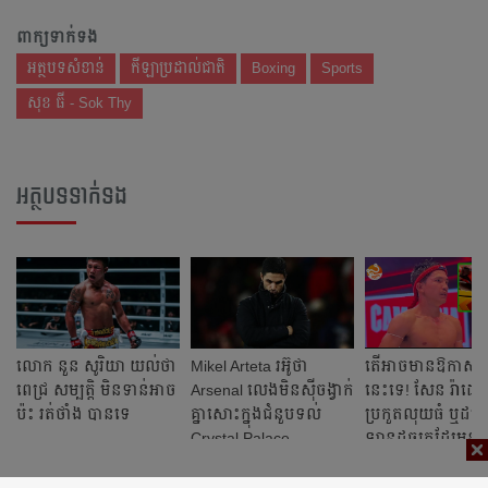
ពាក្យទាក់ទង
អត្ថបទសំខាន់
កីឡាប្រដាល់ជាតិ
Boxing
Sports
សុខ ធី - Sok Thy
អត្ថបទទាក់ទង
លោក នួន សូរិយា ​យល់​ថា
Mikel Arteta ​រអ៊ូ​ថា​​
តើ​អាច​មាន​ឱកាស​ប
ពេជ្រ សម្បត្តិ មិនទាន់​អាច​
Arsenal លេង​មិន​ស៊ី​ចង្វាក់​
នេះ​ទេ!​ សែន​ រ៉ាដេត​
ប៉ះ រត់ថាំង បាន​ទេ ​
គ្នា​​សោះ​ក្នុង​ជំនួប​ទល់
ប្រកួត​លុយ​ធំ​ ឬ​ដណ្
Crystal Palace
ឡាន​ដូច​គេ​ដែរ​មុន​ច
និវត្តន៍​ក្នុង​ពេល​ណា​ម