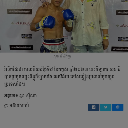
សុខ ធី និង​គ្រូ
រំលឹក​ដែរ​ថា​ កាល​ពី​យប់​ថ្ងៃ​ទី៥​ ខែ​កក្កដា​ ឆ្នាំ​២០២៣​ នេះ​កីឡាករ​ សុខ​ ធី​
បាន​ប្រកួត​ឈ្នះ​ពិន្ទុ​កីឡាករ​ថៃ​ ផេតវិឆ័យ​ នៅសង្វៀនប្រដាល់​មួយ​ក្នុង​
ប្រទេស​ថៃ៕​
អត្ថបទ៖
នួន ស៊ីណា​
មតិយោបល់