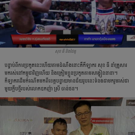
សុខ ធី និងដៃគូ
បន្ទាប់​ពី​ការ​ប្រកួត​នេះ​ហើយ​តាម​ដំណឹង​នោះ​គឺ​កីឡាករ​ សុខ​ ធី​ នាំ​គ្រួសារ​
មក​រស់​នៅ​​កម្ពុជា​វិញហើយ និង​ត្រៀម​ខ្លួន​ប្រកួត​តាម​សង្វៀន​នានា។​
កីឡាករ​ដើម​កំណើត​មក​ពី​ខេត្ត​បន្ទាយមានជ័យ​រូប​នេះ​ទំនង​ជា​មក​រួមរស់​ជា​
មួយ​ក្លឹប​ថ្មី​របស់​លោក​ឧកញ៉ា​ ស្រី​ ចាន់ថន។​