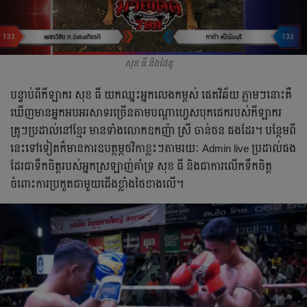
សុខ ធី និងដៃគូ
បន្ទាប់​ពី​កីឡាករ​ សុខ​ ធី​ យក​ឈ្នះ​អ្នក​លេង​កម្ពស់​ ផេតវិឆ័យ​ ភ្លាមៗ​នោះ​គឺ​
ឃើញ​មាន​អ្នក​អបអរសាទរ​ច្រើន​តាម​បណ្ដា​ហ្វេសបុកផេក​របស់​កីឡាករ​
គ្រូៗ​ប្រដាល់​នៅ​ខ្មែរ​ មាន​ទាំង​លោក​ឧកញ៉ា​ ស្រី​ ចាន់ថន​ ផង​ដែរ។​ បន្ថែម​ពី​
នេះ​ទៅ​ទៀត​ក៏​មាន​ការ​ឧបត្ថម្ភ​ថវិកា​ខ្លះៗ​តាម​រយៈ​ Admin​ live​ ប្រដាល់​ផង​
ដែរ​ជា​ទឹកចិត្ត​របស់​អ្នក​ស្រឡាញ់​គាំទ្រ​ សុខ​ ធី​ និង​ជា​ការ​លើក​ទឹកចិត្ត​
ចំពោះ​ការ​ប្រកួត​ជា​មួយ​ជើង​ខ្លាំង​ថៃ​ខាង​លើ។​