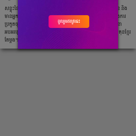
សន្ទុះ​នៃ​ការ​គាំទ្រ​របស់​កីឡាករ​ សុខ​ ធី​ ពេល​ប្រកួត​ម្ដងៗ​នៅ​តែ​ច្រើន​ និង​
មាន​អ្នក​តាមដាន​ទស្សនា​ច្រើន​ពិសេស​អ្នក​នៅ​ខ្មែរ​តែ​ម្ដង។​ ជាក់ស្ដែង​ការ​
ចូលរួមឥលូវនេះ
ប្រកួត​ចុង​ក្រោយ​របស់​គេ​មុន​មក​ខ្មែរ​នេះ​មាន​ការ​តាមដាន​ និង​ទស្សនា​
អបអរ​ច្រើន​ដូច​ជា​គ្រូៗ​ កីឡាករ​ខ្មែរ​ Admin live​ ពិសេស​គឺ​អ្នក​គាំទ្រ​គុន​ខ្មែរ​
តែ​ម្ដង។​