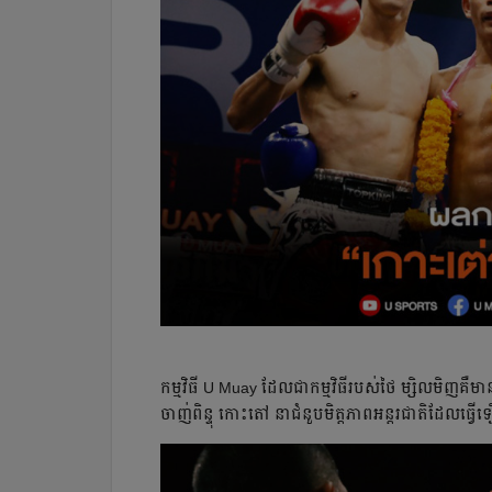
កម្មវិធី​ U Muay ​ដែល​ជា​កម្មវិធី​របស់​ថៃ​ ម្សិលមិញ​គឺ​មាន​
ចាញ់​ពិន្ទុ​ កោះតៅ​ នា​ជំនួប​មិត្តភាព​អន្តរជាតិ​ដែល​ធ្វើ​