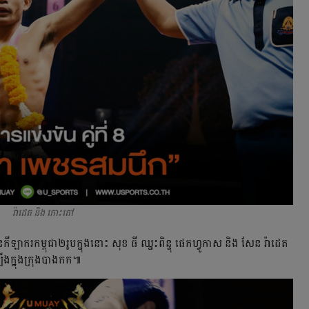
រ៉ាដេត និង កោះតៅ
កីឡាករ​កម្ពុជា​២រូប​ក្នុង​នោះ​ សុខ​ ធី​ ឈ្នះ​ពិន្ទុ​ ផេកហ្វូកាស​ និង​ សែន​ រ៉ាដេត​
ឡើង​ក្នុង​ក្រុង​បាងកក៕​