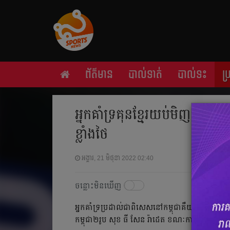
ព័ត៌មាន
បាល់ទាត់
បាល់ទះ
ប
អ្នក​គាំទ្រ​គុន​ខ្មែរ​យប់​មិញ​មើល​ច
ខ្លាំង​ថៃ​
អង្គារ, 21 មិថុនា 2022 02:40
ចន្លោះមិនឃើញ
អ្នក​គាំទ្រ​ប្រដាល់​ជា​ពិសេស​នៅ​កម្ពុជា​គឺ​យប់​មិញ​នេះ​ភា
កម្ពុជា​២​រូប​ សុខ​ ធី​ សែន​ រ៉ាដេត​ ខណៈ​ការ​រង់ចាំ​ទស្