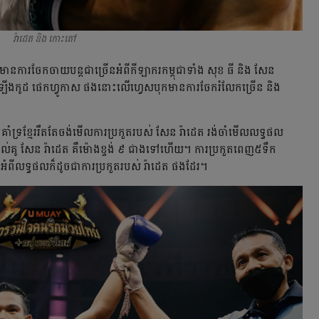
រ៉ាដេត និង កោះតៅ
ាន​ការ​ចែកចាយ​បន្ត​ជា​ច្រើន​អំពី​កីឡាករ​កម្ពុជា​ទាំង​ សុខ​ ធី​ និង​ សែន​
ុង​ឡើង​កូដ​ ផេកហ្វូកាស​ ផង​នោះ​លើ​ហ្វេសបុក​មាន​ការ​ចែក​រំលែក​ច្រើន​ និង​
នក​គាំទ្រ​ខ្មែរ​រឹតតែ​ចង់​មើល​ការ​ប្រកួត​របស់​ សែន​ រ៉ាដេត​ រង់ចាំ​មើល​លទ្ធផល​
់​គូ​ សែន​ រ៉ាដេត​ គឺ​ម៉ោង​ខ្ទង់​ ៩​ ជាង​ទៅ​ហើយ។​ ការ​ប្រកួត​ពេញ​៥ទឹក​
អំពី​លទ្ធផល​ក៏​ដូច​ជា​ការ​ប្រកួត​របស់​ រ៉ាដេត​ ផង​ដែរ។​