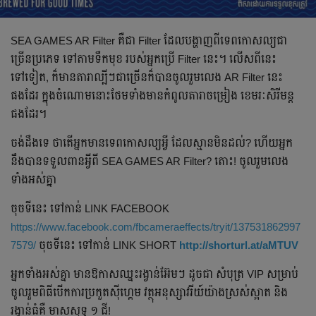
SEA GAMES AR Filter គឺជា Filter ដែលបង្ហាញពីទេពកោសល្យជា
ច្រើនប្រភេទ ទៅតាមទឹកមុខ របស់អ្នកប្រើ Filter នេះ។ លើសពីនេះ
ទៅទៀត, ក៏មានតារាល្បីៗជាច្រើនក៏បានចូលរួមលេង AR Filter នេះ
ផងដែរ ក្នុងចំណោមនោះថែមទាំងមានកំពូលតារាចម្រៀង ខេមរៈសិរីមន្ត
ផងដែរ។
ចង់ដឹងទេ ថាតើអ្នកមានទេពកោសល្យអ្វី ដែលស្មានមិនដល់? ហើយអ្នក
នឹងបានទទួលពានអ្វីពី SEA GAMES AR Filter? តោះ! ចូលរួមលេង
ទាំងអស់គ្នា
ចុចទីនេះ ទៅកាន់ LINK FACEBOOK
https://www.facebook.com/fbcameraeffects/tryit/137531862997
7579/
ចុចទីនេះ ទៅកាន់ LINK SHORT
http://shorturl.at/aMTUV
អ្នកទាំងអស់គ្នា មានឱកាសឈ្នះរង្វាន់អ៊ែមៗ ដូចជា សំបុត្រ VIP សម្រាប់
ចូលរួមពិធីបើកការប្រកួតស៊ីហ្គេម វត្ថុអនុស្សាវរីយ៍យ៉ាងស្រស់ស្អាត និង
រង្វាន់ធំគឺ មាសសុទ្ធ ១ ជី!