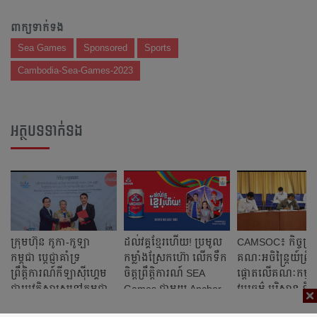
ពាក្យទាក់ទង
Sea Games
Sponsored
Sports
Cambodia-Sea-Games-2023
អត្ថបទទាក់ទង
ក្រុមហ៊ុន កូកា-កូឡា
ដល់វគ្គខ្មែរហើយ! ប្រមូល
CAMSOC៖​ កិច្ចប្រជុំ
កម្ពុជា ប្តេជ្ញា​​​គាំទ្រ​​
កម្លាំងស្រែកហ៊ោ លើកទឹក
គណៈ​អចិន្ត្រៃយ៍​ព្រឹ
ព្រឹត្តិការណ៍​កីឡា​​ស៊ីហ្គេម​​
ចិត្តព្រឹត្តិការណ៍ SEA
ផ្ដោត​លើ​គណៈកម្មកា
ជា​​ប្រវត្តិសាស្ត្រ​នៅ​កម្ពុជា
Games ជាមួយ Anchor
វប្បធម៌​ បរិស្ថាន​ និង​
កាយ​