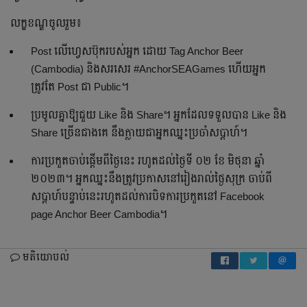
លក្ខខណ្ឌចូលរួម៖
Post លើហ្វេសប៊ុករបស់អ្នក ដោយ Tag Anchor Beer
(Cambodia) និងសរសេរ #AnchorSEAGames ហើយអ្នក
ត្រូវតែ Post ជា Public។
ប្រមូលគ្នាឱ្យជួយ Like និង Share។ អ្នកដែលទទួលបាន Like និង
Share ច្រើនជាងគេ នឹងក្លាយជាអ្នកឈ្នះប្រចាំសប្តាហ៍។
ការប្រកួតចាប់ផ្ដើមពីថ្ងៃនេះ រហូតដល់ថ្ងៃទី ០២ ខែ មិថុនា ឆ្នាំ
២០២៣។ អ្នកឈ្នះនឹងត្រូវប្រកាសនៅរៀងរាល់ថ្ងៃសុក្រ ចាប់ពី
សប្តាហ៍បន្ទាប់នេះរហូតដល់ការបិទការប្រកួតនៅ Facebook
page Anchor Beer Cambodia។
មតិយោបល់