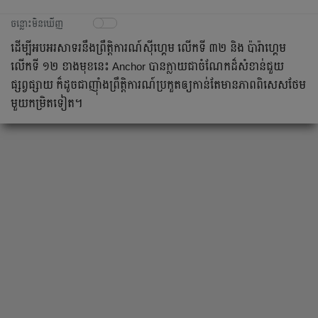
ចន្លោះមិនឃើញ
ដើម្បីអបអរសាទរនឹងព្រឹត្តិការណ៍ស៊ីហ្គេម លើកទី ៣២ និង ប៉ារ៉ាហ្គេម
លើកទី ១២ ខាងមុខនេះ​ Anchor បានក្លាយជា​ចំណែកដ៏សំខាន់​ជួយ
ផ្សព្វផ្សាយ​ ក៏ដូចជាញ៉ាំងព្រឹត្តិការណ៍ប្រកួតឲ្យកាន់តែមានភាពពិសេសថែម
មួយកម្រិតទៀត។