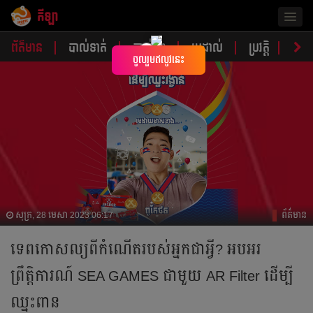
កីឡា
Togg
navig
ព័ត៌មាន
បាល់ទាត់
បាល់ទះ
ប្រដាល់
ប្រវត្តិ​​
វិភា
×
ចូលរួមឥលូវនេះ
សុក្រ, 28 មេសា 2023 06:17
ព័ត៌មាន
ទេពកោសល្យពីកំណើតរបស់អ្នកជាអ្វី? អបអរ
ព្រឹត្តិការណ៍ SEA GAMES ជាមួយ AR Filter ដើម្បី
ឈ្នះពាន