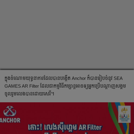
ក្នុងចំណោមយុទ្ធនាការដែលបាន​បង្កើត Anchor ក៏បានរៀបចំ​នូវ SEA
GAMES AR Filter ដែលជាកម្មវិធីកម្សាន្តអាចឲ្យអ្នកប្រើបណ្ដាញសង្គម​
ចូលរួមលេងបាន​ដោយសេរី។