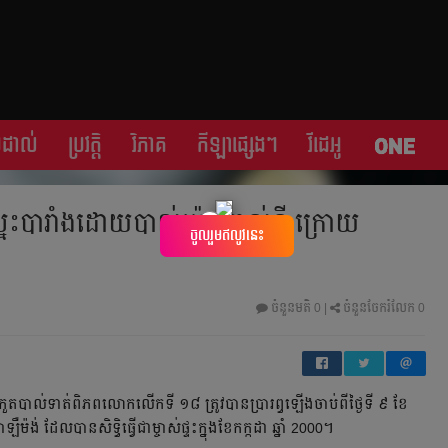
្រដាល់
ប្រវត្តិ​​
វិភាគ
កីឡា​ផ្សេង​ៗ
វីដេអូ
្នះបារាំងដោយបាល់ប៉េណាល់ទី ក្រោយ
×
ចូលរួមឥលូវនេះ
ចំនួនមតិ
0
|
ចំនួនចែករំលែក 0
ប្រកួតបាល់ទាត់ពិភពលោកលើកទី ១៨ ​ត្រូវបានប្រារព្ធឡើងចាប់ពីថ្ងៃទី ៩ ខែ
៉ង់ ដែលបាន​សិទ្ធិធ្វើជាម្ចាស់ផ្ទះ​ក្នុងខែកក្កដា ឆ្នាំ 2000។