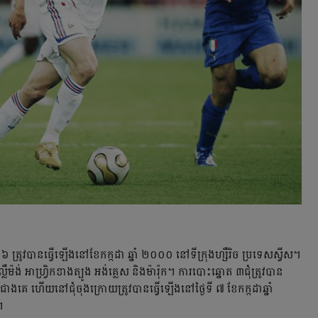
០៦ ត្រូវបានធ្វើឡើងនៅខែកក្កដា ឆ្នាំ ២០០០ នៅទីក្រុងហ្សឺរិច ប្រទេសស្វីស។
ង់ អាហ្រ្វិកខាងត្បូង អង់គ្លេស និងម៉ារ៉ុក។ ការ​បោះ​ឆ្នោត​ ៣ជុំត្រូវ​បាន​
ង​គេ ហើយនៅជុំចុងក្រោយត្រូវបានធ្វើឡើងនៅថ្ងៃទី ៧ ខែកក្កដាឆ្នាំ
។