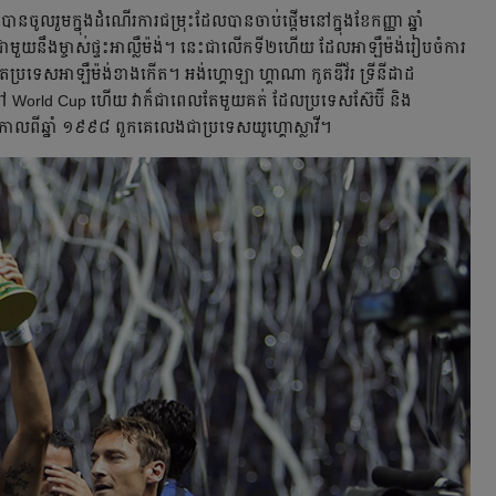
បានចូលរួមក្នុងដំណើរការជម្រុះដែលបានចាប់ផ្តើមនៅក្នុងខែកញ្ញា ឆ្នាំ
មជាមួយនឹងម្ចាស់ផ្ទះអាល្លឺម៉ង់។ នេះជាលើកទី២ហើយ ដែលអាឡឺម៉ង់រៀបចំការ
ប្រទេស​អាឡឺម៉ង់ខាងកើត។ អង់ហ្គោឡា ហ្គាណា កូតឌីវ័រ ទ្រីនីដាដ
ូងនៅ World Cup ហើយ វាក៏ជាពេលតែមួយគត់ ដែលប្រទេសស៊ែប៊ី និង
ះកាលពីឆ្នាំ ១៩៩៨ ពួកគេលេងជាប្រទេសយូហ្គោស្លាវី។