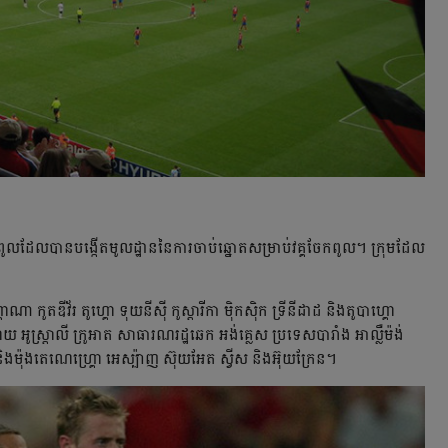
៨ ពូល​ដែល​បាន​បង្កើត​មូលដ្ឋាន​នៃ​ការ​ចាប់​ឆ្នោត​សម្រាប់​វគ្គ​ចែក​ពូល។ ក្រុមដែល
្គាណា កូតឌីវ័រ តូហ្គោ ទុយនីស៊ី កូស្តារីកា ម៉ិកស៊ិក ទ្រីនីដាដ និងតូបាហ្គោ
្គាយ អូស្ត្រាលី ក្រូអាត សាធារណរដ្ឋឆេក អង់គ្លេស ប្រទេសបារាំង អាល្លឺម៉ង់
៊ី និងម៉ុងតេណេហ្គ្រោ អេស្ប៉ាញ ស៊ុយអែត ស្វីស និងអ៊ុយក្រែន។