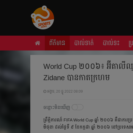
ព័ត៌មាន
បាល់ទាត់
បាល់ទះ
ប
World Cup ២០០៦៖ អ៊ីតាលី​ឈ
Zidane បានកាតក្រហម​
អង្គារ, 20 ធ្នូ 2022 08:09
ចន្លោះមិនឃើញ
ព្រឹត្តិការណ៍ FIFA World Cup ឆ្នាំ ២០០៦ ​គឺជាការ
មិថុនា ដល់ថ្ងៃទី ៩ ខែកក្កដា ឆ្នាំ ២០០៦ នៅប្រទេសអាឡឺម