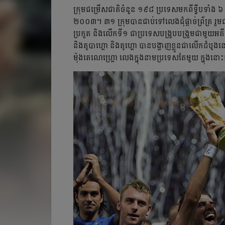
ក្រុមជម្រើសជាតិចំនួន ១៩៨ ប្រទេសមកពីទ្វីបទាំង ៦ ​
២០០៣។ ៣១ ក្រុមបានជាប់ទៅលេងជុំផ្ដាច់ព្រ័ត្រ រួ
ប្រកួត និងលើកទី១ ជាប្រទេសបង្រួបបង្រួមជាមួយអតីត
និងតូបាហ្គោ និងតូហ្គោ បានបង្ហាញខ្លួនជាលើកដំប
ម៉ុងតេណេហ្គ្រោ លេងក្នុងនាមប្រទេសតែមួយ ក្នុងនោ