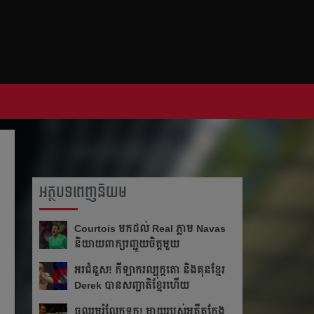
អត្ថបទពេញនិយម
Courtois មក​ដល់​ Real ភ្លាម​​ Navas
និយាយ​ពាក្យ​រញ្ជួយ​ចិត្ត​មួយ​
អរ​ជំនួស!​ កីឡាករ​ល្បុក្កតោ​ និង​គុន​ខ្មែរ​
Derek​ បាន​សញ្ជាតិ​ខ្មែរ​ហើយ​
ចូលរួម​រំលែក​ទុក្ខ​! ម្ដាយ​របស់​អតីត​កែង​