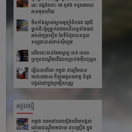
ឆេះ​ ជង្គង់​ហោះ​ អេ​ ភូថង​ ទទួល​មរណ
ភាព​មុន​ហើយ
មិនទាំងស្គាល់ស្តាតអូឡាំពិកផង យុវតី
ម្នាក់ជិះម៉ូតូម្នាក់ឯងមកពីខេត្ត​ទាំង​យប់
អត់សំបុត្រទៀត តែ​ទី​បំផុត​បាន​ចូល​
ទស្សនា​បាល់ទាត់ស៊ីហ្គេម
លើក​នេះ​កាន់​តែ​អស្ចារ្យ ខាន់ ចេសា
ប្រកួត​ដណ្តើម​ជើង​ឯកប្រាក់២ម៉ឺនដុល្លារ​
ធ្វើបានហើយ! កម្ពុជា ដណ្តើមបាន
មេដាយមាស កីឡាអត្តពលកម្ម ដំបូង
បង្អស់នៅក្នុងប្រវត្តិសាស្រ្ត
អត្ថបទថ្មី
កម្ពុជា​ ឈរនៅលេខរៀងលើគេបង្អស់​
ដោយដណ្ដើមមេដាយ​ ៩០គ្រឿង ក្នុង