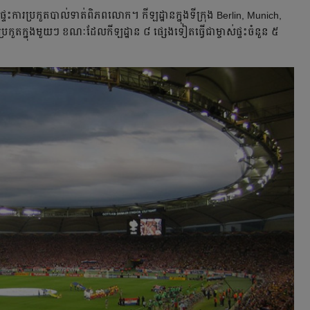
ផ្ទះការប្រកួតបាល់ទាត់ពិភពលោក។ ​កីឡដ្ឋាន​ក្នុង​ទីក្រុង Berlin, Munich,
ប្រកួត​ក្នុង​មួយ​ៗ ខណៈ​ដែល​កីឡដ្ឋាន ៨ ផ្សេង​ទៀត​ធ្វើ​ជា​ម្ចាស់​ផ្ទះ​ចំនួន ៥