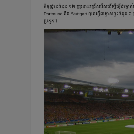
កីឡដ្ឋានចំនួន ១២ ត្រូវបានជ្រើសរើសដើម្បីធ្វើជាម្ចាស់
Dortmund និង Stuttgart បាន​ធ្វើ​ជា​ម្ចាស់​ផ្ទះ​ចំនួន ៦ 
ប្រកួត។