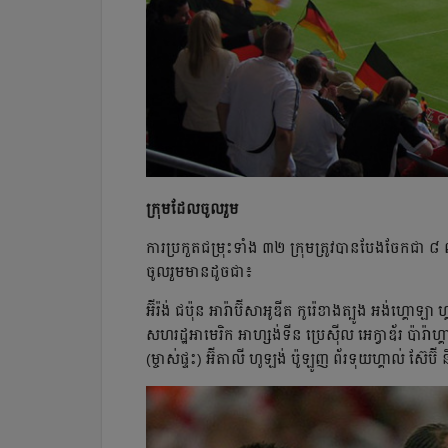
ក្រុមដែលចូលរួម
ការ​ប្រកួត​ជម្រុះ​ទាំង ៣២ ក្រុម​ត្រូវ​បាន​បែង​ចែក​ជា​ 
ចូលរួមមានដូចជា៖​​​​​​​​​​​​​​​​​​​​​​​​​​​​​​​​​​​​​​​​​​​​​​​​​​​​​​​​​​
អ៊ីរ៉ង់ ជប៉ុន អារ៉ាប៊ីសាអូឌីត កូរ៉េខាងត្បូង អង់ហ្គោឡា ហ
សហរដ្ឋអាមេរិក អាហ្សង់ទីន ប្រេស៊ីល អេក្វាឌ័រ ប៉ារ៉ាហ
(ម្ចាស់ផ្ទះ) អ៊ីតាលី ហូឡង់ ប៉ូឡូញ ព័រទុយហ្គាល់ ស៊ែប