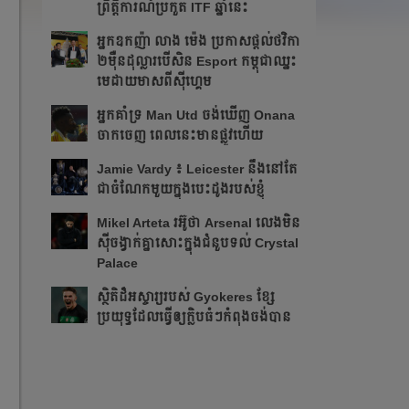
ព្រឹត្ដិការណ៍ប្រកួត ITF​ ឆ្នាំនេះ
អ្នក​ឧកញ៉ា លាង ម៉េង ​ប្រកាស​ផ្ដល់​ថវិកា​
២​ម៉ឺន​ដុល្លារ​បើ​សិន​​ Esport កម្ពុជា​​ឈ្នះ​​
មេដាយ​មាស​ពី​ស៊ីហ្គេម​
អ្នក​គាំទ្រ Man Utd ចង់​ឃើញ Onana
ចាកចេញ​ ពេលនេះ​មាន​ផ្លូវ​ហើយ​​
Jamie Vardy ៖ Leicester នឹង​នៅ​តែ​
ជា​ចំណែក​មួយ​ក្នុង​បេះដូង​របស់​ខ្ញុំ​
Mikel Arteta ​រអ៊ូ​ថា​​ Arsenal លេង​មិន​
ស៊ី​ចង្វាក់​គ្នា​​សោះ​ក្នុង​ជំនួប​ទល់ Crystal
Palace
​ស្ថិតិ​ដ៏​អស្ចារ្យ​​របស់ Gyokeres ខ្សែ​
ប្រយុទ្ធ​ដែល​​ធ្វើ​ឲ្យ​ក្លិប​ធំៗ​កំពុង​ចង់បាន​