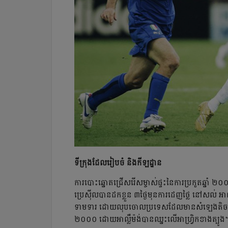
ទីក្រុងដែលរៀបចំ និងកីឡដ្ឋាន
ការបោះឆ្នោតជ្រើសរើសម្ចាស់ផ្ទះនៃការប្រកួតឆ្នាំ ២០
​ប្រេស៊ីលបានដកខ្លួន ៣ថ្ងៃមុនការដេញថ្លៃ នៅសល់ អាល្លឺម៉
ទាមទារ ដោយ​​លុប​ចោល​ប្រទេស​ដែល​មាន​សំឡេង​តិច​ជា
២០០០ ដោយអាល្លឺម៉ង់បានឈ្នះលើអាហ្វ្រិកខាងត្បូង