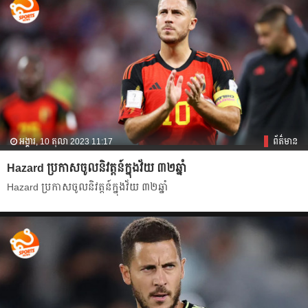
អង្គារ, 10 តុលា 2023 11:17
ព័ត៌មាន
Hazard ប្រកាស​ចូល​និវត្តន៍​ក្នុង​វ័យ ៣២ឆ្នាំ
Hazard ប្រកាស​ចូល​និវត្តន៍​ក្នុង​វ័យ ៣២ឆ្នាំ