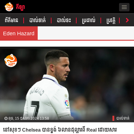
កីឡា
Togg
navig
ព័ត៌មាន
បាល់ទាត់
បាល់ទះ
ប្រដាល់
ប្រវត្តិ​​
វិភា
Eden Hazard
ពុធ, 15 ឧសភា 2024 13:58
បាល់ទាត់
នៅ​សុខៗ Chelsea បានខ្ទង់ ៦លាន​ដុល្លារ​ពី Real ដោយសារ​