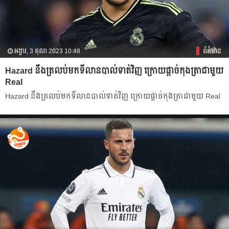
អង្គារ, 3 តុលា 2023 10:48
ព័ត៌មាន
Hazard នឹង​ត្រលប់​មក​ទីលាន​បាល់ទាត់​វិញ ក្រោយ​ផ្ដាច់​កុងត្រា​ជាមួយ
Real
Hazard នឹង​ត្រលប់​មក​ទីលាន​បាល់ទាត់​វិញ ក្រោយ​ផ្ដាច់​កុងត្រា​ជាមួយ Real