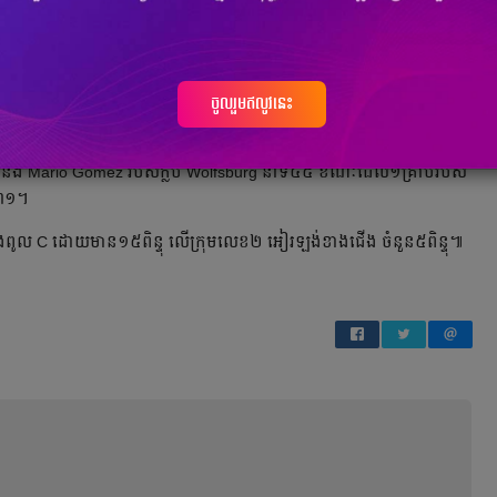
​ជាតិ​លើក​ដំបូង​ឡើង​វិញ ​បើ​គិត​តាំង​ពី​ឆ្នាំ​២០១៣។ ​រីឯ​គ្រាប់​ទី​២ ​ស៊ុត​ដោយ​
ាទី​៦៦ ​បន្ទាប់​ពី​ខ្សែ​បម្រើ​ Adam Lallana ​របស់​ក្លឹប​ Liverpool ​បញ្ជូន​​ឲ្យ។
ូល​ F ​ដោយ​មាន​១៣​ពិន្ទុ ​លើ​ក្រុម​លេខ​២ ​​ស្លូវ៉ាគី ​មាន​៩​ពិន្ទុ។
ចូលរួមឥលូវនេះ
up 2014 ​ឥន្ទ្រី​ដែក​អាល្លឺម៉ង់​ ​បាន​បំបាក់​ អាហ្សេបៃហ្សង់​ ៤-១ ​ក្នុង​ការ​ប្រកួត​​
Schuerrle ​របស់​ក្លឹប​ Borussia Dortmund ​២​គ្រាប់​ម្នាក់​ឯង​ នាទី​ (១៩, ៨១),
និង​ Mario Gomez ​របស់​ក្លឹប​ Wolfsburg ​នាទី​៤៥ ខណៈ​ដែល​១​គ្រាប់​របស់​​
ី​៣១។
ារាង​ពូល​ C ​ដោយ​មាន​១៥​ពិន្ទុ​ ​លើ​ក្រុម​លេខ​២ ​អៀរឡង់​ខាង​ជើង​ ចំនួន​៥​ពិន្ទុ៕