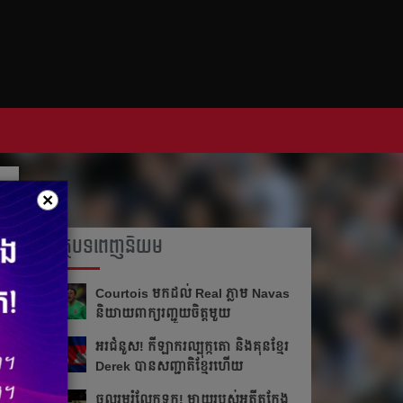
×
អត្ថបទពេញនិយម
Courtois មក​ដល់​ Real ភ្លាម​​ Navas
និយាយ​ពាក្យ​រញ្ជួយ​ចិត្ត​មួយ​
អរ​ជំនួស!​ កីឡាករ​ល្បុក្កតោ​ និង​គុន​ខ្មែរ​
Derek​ បាន​សញ្ជាតិ​ខ្មែរ​ហើយ​
ចូលរួម​រំលែក​ទុក្ខ​! ម្ដាយ​របស់​អតីត​កែង​