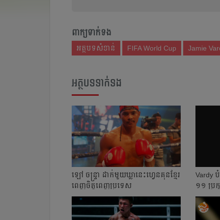
ពាក្យទាក់ទង
អត្ថបទសំខាន់
FIFA World Cup
Jamie Var
អត្ថបទទាក់ទង
​ឡៅ ចន្ទ្រា ដាក់​មួយ​ឃ្លា​នេះ​​ហ្វេន​គុនខ្មែរ​
Vardy បំ
ពេញ​ចិត្ត​ពេញ​ប្រទេស​
១១ ប្រកួត