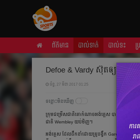
ព័ត៌មាន
បាល់ទាត់
បាល់ទះ
ប
Defoe & Vardy ​​ស៊ុត​ឲ្យ​អង់គ្ល
ច័ន្ទ, 27 មីនា 2017 01:25
ចន្លោះមិនឃើញ
ក្រុម​ជម្រើស​ជាតិ​តោ​កំណាច​អង់គ្លេស ​បាន​យក​​ឈ្នះ​លើ​លី
ជាតិ​ Wembley ​យប់​មិញ។
អង់គ្លេស ​ដែល​ដឹក​នាំ​ដោយ​គ្រូ​បង្វឹក​ Gareth Southgate 