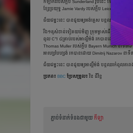
កីឡាករ​របស់​ក្លឹប​ Sunderland ​រូប​នេះ​ ​ទើប​ជាប់​ជម្រើស
ខ្សែ​ប្រយុទ្ធ​ Jamie Vardy ​របស់​ក្លឹប​ Leicester City ​​​ន
ជ័យ​ជម្នះ​នេះ​ បាន​ជួយ​ឲ្យ​អង់គ្លេស ​បន្ត​ឈរ​កំពូល​តារាង​ព
រីឯ​១​គូ​សំខាន់​ទៀត​យប់​មិញ​ ​​ក្រុម​ម្ចាស់​ជើង​ឯក​ World C
ពូល​ C។ ​៤​គ្រាប់​របស់​អាល្លឺម៉ង់​ ​រក​បាន​ដោយ​ Andre 
Thomas Muller ​របស់​ក្លឹប​ Bayern Munich ​នាទី​៣៦ ​
អាហ្សេបៃហ្សង់ ​រក​បាន​ដោយ​ ​Dimitrij Nazarov ​នាទ
ជ័យ​ជម្នះ​នេះ​ បាន​ជួយ​ឲ្យ​អាល្លឺម៉ង់​ ​​​បន្ត​ឈរ​កំពូល​ត
ប្រភព៖
BBC
ប្រែ​សម្រួល៖
វិន ជីវ័ន្ត​
ភ្ជាប់ទំនាក់ទំនងជាមួយ
កីឡា