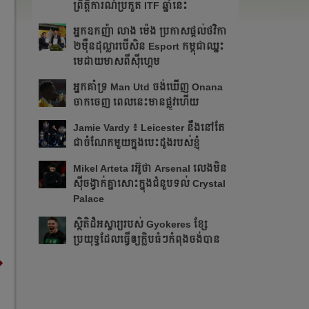
ព្រឹត្ដិការណ៍ប្រកួត ITF​ ឆ្នាំនេះ
អ្នក​ឧកញ៉ា លាង ម៉េង ​ប្រកាស​ផ្ដល់​ថវិកា​
២​ម៉ឺន​ដុល្លារ​បើ​សិន​​ Esport កម្ពុជា​​ឈ្នះ​​
មេដាយ​មាស​ពី​ស៊ីហ្គេម​
អ្នក​គាំទ្រ Man Utd ចង់​ឃើញ Onana
ចាកចេញ​ ពេលនេះ​មាន​ផ្លូវ​ហើយ​​
Jamie Vardy ៖ Leicester នឹង​នៅ​តែ​
ជា​ចំណែក​មួយ​ក្នុង​បេះដូង​របស់​ខ្ញុំ​
Mikel Arteta ​រអ៊ូ​ថា​​ Arsenal លេង​មិន​
ស៊ី​ចង្វាក់​គ្នា​​សោះ​ក្នុង​ជំនួប​ទល់ Crystal
Palace
​ស្ថិតិ​ដ៏​អស្ចារ្យ​​របស់ Gyokeres ខ្សែ​
ប្រយុទ្ធ​ដែល​​ធ្វើ​ឲ្យ​ក្លិប​ធំៗ​កំពុង​ចង់បាន​