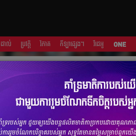
្រដាល់
ប្រវត្តិ​​
វិភាគ
កីឡា​ផ្សេង​ៗ
វីដេអូ
េស ​ឈ្នះ​​លីទុយអានី ​២-០ ​យប់​មិញ
ចំនួនមតិ
0
|
ចំនួនចែករំលែក 0
ទុយអានី​ ២-០ ​ក្នុង​ការ​ប្រកួត​ជម្រុះ​ World Cup 2018 ​​​ពូល​ F ​នា​កីឡដ្ឋាន​​
​​​​រក​បាន​គ្រាប់​ទី​១ នាទី​២១ ​​​ស៊ុត​ដោយ​ខ្សែ​ប្រយុទ្ធ ​Jermain Defoe។ ​