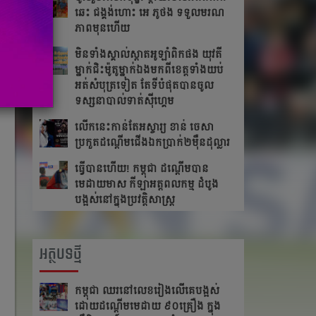
ឆេះ​ ជង្គង់​ហោះ​ អេ​ ភូថង​ ទទួល​មរណ
ភាព​មុន​ហើយ
មិនទាំងស្គាល់ស្តាតអូឡាំពិកផង យុវតី
ម្នាក់ជិះម៉ូតូម្នាក់ឯងមកពីខេត្ត​ទាំង​យប់
អត់សំបុត្រទៀត តែ​ទី​បំផុត​បាន​ចូល​
ទស្សនា​បាល់ទាត់ស៊ីហ្គេម
លើក​នេះ​កាន់​តែ​អស្ចារ្យ ខាន់ ចេសា
ប្រកួត​ដណ្តើម​ជើង​ឯកប្រាក់២ម៉ឺនដុល្លារ​
ធ្វើបានហើយ! កម្ពុជា ដណ្តើមបាន
មេដាយមាស កីឡាអត្តពលកម្ម ដំបូង
បង្អស់នៅក្នុងប្រវត្តិសាស្រ្ត
អត្ថបទថ្មី
កម្ពុជា​ ឈរនៅលេខរៀងលើគេបង្អស់​
ដោយដណ្ដើមមេដាយ​ ៩០គ្រឿង ក្នុង