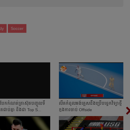
dy
Soccer
បែក​កំណត់​ត្រា​ស៊ុត​បញ្ចូល​ទី
លីគ​កំពូល​អង់គ្លេស​នឹង​ប្រើ​បច្ចេកវិទ្យា​ថ្មី​
​ជាប់​គ្នា និង​ជា Top S...
ក្នុង​ការ​ចាប់ Offside