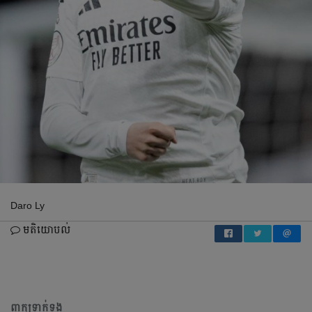
Daro Ly
មតិយោបល់
ពាក្យទាក់ទង