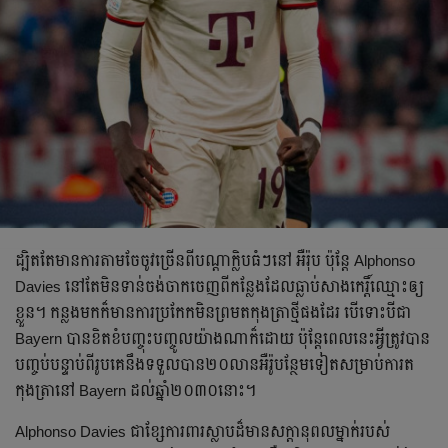
ដ្បិត​តែ​មាន​​ការ​តាម​​ចែចូវ​ច្រើន​ពី​បណ្ដា​ក្លិប​ធំ​ៗ​នៅ អឺរ៉ុប ប៉ុន្តែ​ Alphonso
Davies ​នៅ​តែ​មិន​​ទាន់​ចង់​ចាក​ចេញ​ពី​កន្លែង​ដែល​​ធ្លាប់​សាង​កេរ្តិ៍ឈ្មោះ​ឲ្យ​
ខ្លួន​។ កន្លង​មក​ក៏​មាន​ការ​ប្រកែក​មិន​​ព្រម​ត​កុង​ត្រា​ថ្មី​ផងដែរ​ បើ​ទោះ​បី​ជា
Bayern បាន​ខិតខំ​​បញ្ចុះ​បញ្ចូល​យ៉ាង​ណា​ក៏​ដោយ ប៉ុន្តែ​ពេល​នេះ​អ្វី​ត្រូវ​បាន​
បញ្ចប់​បន្ទាប់​ពី​រូប​គេ​នឹង​ទទួល​បាន​២០លាន​អឺរ៉ូ​បន្ថែម​ទៀត​សម្រាប់​ការ​ត​
កុង​​ត្រា​នៅ​ Bayern ដល់​ឆ្នាំ​២០៣០​នោះ​។
Alphonso Davies ​ជា​ខ្សែ​ការ​ពារ​ស្លាប​ដ៏​មាន​សក្ដានុពល​ម្នាក់​របស់