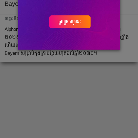
Bayern សម្រាប់​កុង​ត្រា​ថ្មី​
ចន្លោះមិនឃើញ
ចូលរួមឥលូវនេះ
Alphonso Davies ​នឹង​ផុត​កុង​ត្រា​ជាមួយ Bayern Munich នៅ​ឆ្នាំ​
២០២៥​នេះ​ ខណៈ​ដែល Real Madrid កំពុង​តាម​អន្ទង​ចិត្ត​​រូប​គេ​ជា​ខ្លាំង
ហើយ​ពេល​នេះ​រូប​​ខ្សែការពារ​​ម្នាក់​នេះ​នឹង​ទទួល​បាន​២០​លាន​អឺរ៉ូ​ពី
Bayern សម្រាប់​កុង​ត្រា​បន្ថែម​រហូត​ដល់​ឆ្នាំ​២០៣០​។ ​