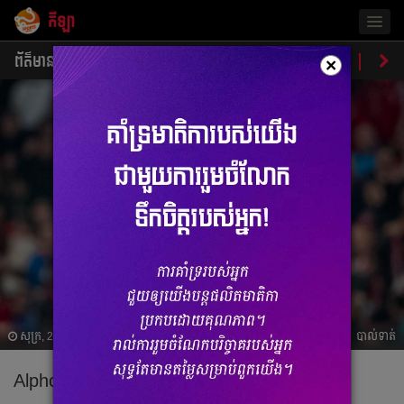
កីឡា
Togg
navig
ព័ត៌មាន
បាល់ទាត់
បាល់ទះ
ប្រដាល់
ប្រវត្តិ​​
វិភា
×
សុក្រ, 24 មករា 2025 04:53
បាល់ទាត់
Alphonso Davies នឹង​ទទួល​បាន​២០​លាន​អឺរ៉ូ​ពី