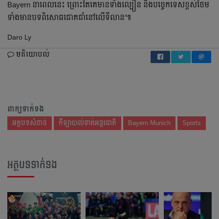
Bayern នា​ពេល​នេះ​ ព្រោះ​តែ​គេ​មាន​ទាំង​ល្បឿន​ និង​បច្ចេកទេស​ខ្ពស់​ថែម​
ទាំង​មាន​បទ​ពិសោធ​ជោគជាំ​នៅ​លើ​ទីលាន​៕ ​​​​
Daro Ly
មតិយោបល់
ពាក្យទាក់ទង
អត្ថបទសំខាន់
កីឡាបាល់ទាត់អន្តរជាតិ
Bayern Munich
Sports
អត្ថបទទាក់ទង