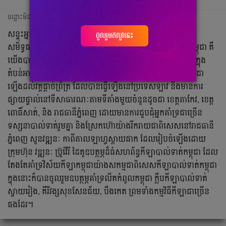
ចន្លោះមិនឃើញ
សន្ទុះអ្នកគាំទ្របាល់ទាត់កម្ពុជា មានការកើនឡើង ហើយនេះគឺជា
ចូលរួមឥលូវនេះ
សមិទ្ធផលគួរជាទីមោទកភាពសម្រាប់ក្រុមបាល់ទាត់ជម្រើសជាតិកម្ពុជា គឺ
យើងបានសាងប្រវត្តិថ្មីមួយ សម្រាប់ប្រទេសជាតិ ពិសេសបាល់ទាត់ក្នុង
តំបន់អាស៊ានមានការភ្ញាក់ផ្ញើល បន្ទាប់ពីការប្រកួតបាល់ទាត់នារីកម្ពុជា
ឡើងដល់វគ្គផ្តាច់ព្រ័ត្រ ដែលបានធ្វើឡើងនៅប្រទេសឡាវ និងមានការ
ផ្សាយផ្ទាល់នៅទីសាធារណៈតាមទីតាំងមួយចំនួនដូចជា ខេត្តតាកែវ, ខេត្ត
ពោធិ៍សាត់, និង រាជធានីភ្នំពេញ ដោយមានការជួបជុំអ្នកគាំទ្រជាច្រើន
ទស្សនាបាល់ទាត់រួមគ្នា និងស្រែកហ៊ោយ៉ាងរីករាយជាពិសេសនៅរាជធានី
ភ្នំពេញ សួនវឌ្ឍនៈ កាពីតាលឡាហ្វស្តាយផាក ដែលរៀបចំឡើងដោយ
ក្រុមហ៊ុន វឌ្ឍនៈ ប៊្រូវើរី ដៃគូឧបត្ថម្ភដ៏ធំសហព័ន្ធកីឡាបាល់ទាត់កម្ពុជា ដែល
តែងតែគាំទ្រវិស័យកីឡាកម្ពុជាយ៉ាងសកម្មជាពិសេសកីឡាបាល់ទាត់កម្ពុជា
ក្នុងនោះក៏បានចូលរួមឧបត្ថម្ភគាំទ្រលីគកំពូលកម្ពុជា ក្លឹបកីឡាបាល់ទាត់
ស្វាយរៀង, គីរីវង្សសុខសែនជ័យ, បឹងកេត ព្រមទាំងកម្មវិធីកីឡាជាច្រើន
ផងដែរ។