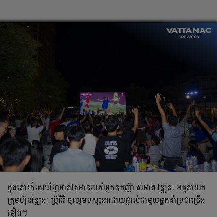
ក្នុងនោះក៏គេឃើញមានវត្តមានរបស់អ្នកឧកញ៉ា សំអាង វឌ្ឍនៈ អគ្គនាយក
ក្រុមហ៊ុនវឌ្ឍនៈ ប្រ៊ូវើរី ចូលរួមទស្សនាដោយផ្ទាល់ជាមួយអ្នកគាំទ្រជាច្រើន
ទៀត។