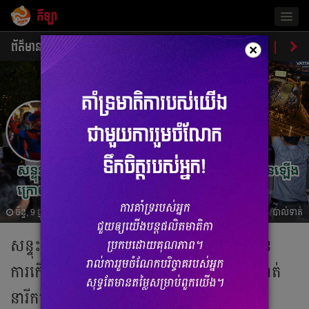
កីឡា
Togg
navig
ព័ត៌មាន
បាល់ទាត់
បាល់ទះ
ប្រដាល់
ប្រវត្តិ​​
វិភា
×
ច័ន្ទ, 9 ធ្នូ 2024 04:17
បាល់ទាត់
សន្ទុះការគាំទ្រក្រុមជម្រើសបាល់ទាត់កម្ពុជា មាន
ការកើនឡើង ក្រោយជ័យជំនះរបស់ក្រុមបាល់ទាត់
នារីកម្ពុជា