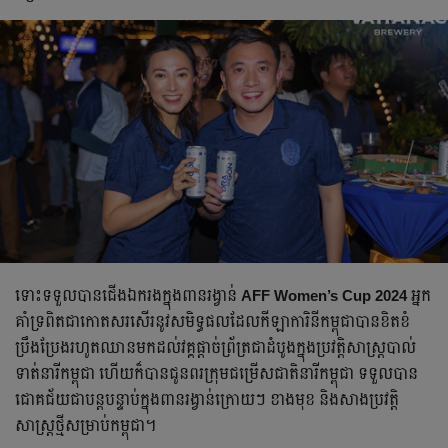
ទោះទទួលបានជើងឯករងក្នុងពានរង្វាន់
AFF Women’s Cup 2024
អ្នក
គាំទ្រពិតជាកោតសរសើរនូវសមិទ្ធផលដែលកីឡាការិនីកម្ពុជាបានខិតខំ
ប្រឹងប្រែងរហូតឈានមកដល់វគ្គផ្ដាច់ព្រ័ត្រជាដំបូងក្នុងប្រវត្តិសាស្រ្តបាល់
ទាត់នារីកម្ពុជា ហើយក៏បានជូនពរក្រុមជម្រើសជាតិនារីកម្ពុជា ទទួលបាន
ជោគជ័យជាបន្តបន្ទាប់ក្នុងពានរង្វាន់ក្រោយៗ ខាងមុខ និងសាងប្រវត្តិ
សាស្រ្តថ្មីសម្រាប់កម្ពុជា។