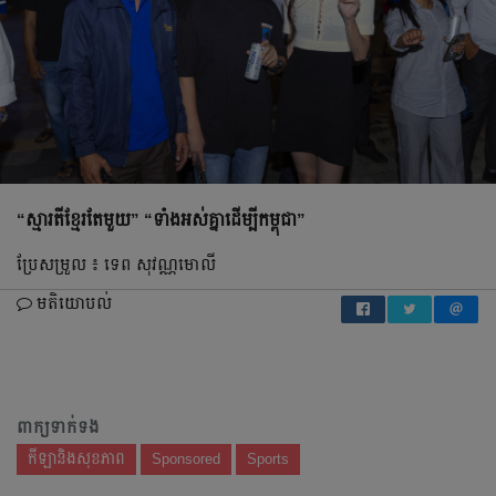
“ស្មារតីខ្មែរតែមួយ”
“ទាំងអស់គ្នាដើម្បីកម្ពុជា”
ប្រែសម្រួល ៖ ទេព សុវណ្ណមោលី
មតិយោបល់
ពាក្យទាក់ទង
កីឡានិងសុខភាព
Sponsored
Sports