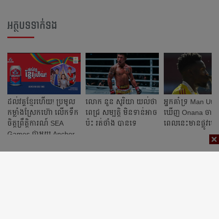
អត្ថបទទាក់ទង
ដល់វគ្គខ្មែរហើយ! ប្រមូល
លោក នួន សូរិយា ​យល់​ថា
អ្នក​គាំទ្រ Man Utd 
កម្លាំងស្រែកហ៊ោ លើកទឹក
ពេជ្រ សម្បត្តិ មិនទាន់​អាច​
ឃើញ Onana ចាក
ចិត្តព្រឹត្តិការណ៍ SEA
ប៉ះ រត់ថាំង បាន​ទេ ​
ពេលនេះ​មាន​ផ្លូវ​ហើយ
Games ជាមួយ Anchor