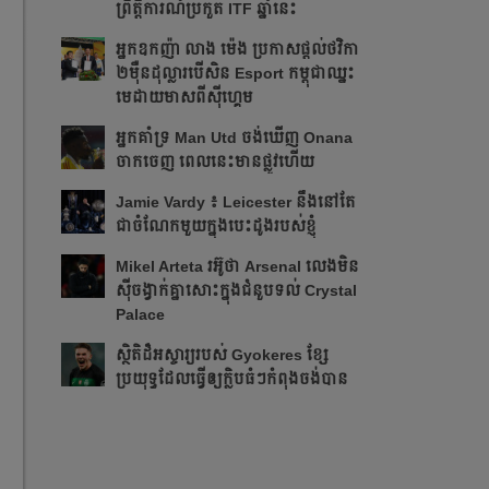
ព្រឹត្ដិការណ៍ប្រកួត ITF​ ឆ្នាំនេះ
អ្នក​ឧកញ៉ា លាង ម៉េង ​ប្រកាស​ផ្ដល់​ថវិកា​
២​ម៉ឺន​ដុល្លារ​បើ​សិន​​ Esport កម្ពុជា​​ឈ្នះ​​
មេដាយ​មាស​ពី​ស៊ីហ្គេម​
អ្នក​គាំទ្រ Man Utd ចង់​ឃើញ Onana
ចាកចេញ​ ពេលនេះ​មាន​ផ្លូវ​ហើយ​​
Jamie Vardy ៖ Leicester នឹង​នៅ​តែ​
ជា​ចំណែក​មួយ​ក្នុង​បេះដូង​របស់​ខ្ញុំ​
Mikel Arteta ​រអ៊ូ​ថា​​ Arsenal លេង​មិន​
ស៊ី​ចង្វាក់​គ្នា​​សោះ​ក្នុង​ជំនួប​ទល់ Crystal
Palace
​ស្ថិតិ​ដ៏​អស្ចារ្យ​​របស់ Gyokeres ខ្សែ​
ប្រយុទ្ធ​ដែល​​ធ្វើ​ឲ្យ​ក្លិប​ធំៗ​កំពុង​ចង់បាន​