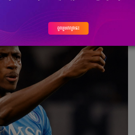
ចូលរួមឥលូវនេះ