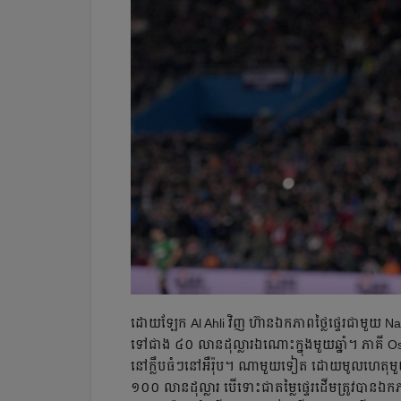
ដោយ​ឡែក Al Ahli វិញ ហ៊ាន​ឯកភាព​ថ្លៃ​ផ្ទេរ​ជាមួយ Na
ទៅ​ជាង ៤០ លាន​ដុល្លារ​ឯណោះ​ក្នុង​មួយ​ឆ្នាំ។ ភាគី​ Osi
នៅ​ក្លឹប​ធំៗ​នៅ​អឺរ៉ុប។ ណា​មួយ​ទៀត ដោយ​មូល​ហេតុ​មួយ​
១០០ លាន​ដុល្លារ​ បើ​ទោះ​ជា​តម្លៃ​ផ្ទេរ​ដើម​ត្រូវ​បាន​ឯកភ