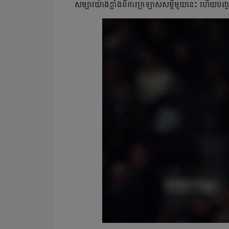
សម្បារ​យ៉ាង​ខ្លាំង​ពី​ការ​ក្រឡាស់​សម្ដី​មួយ​នេះ ហើយ​បញ្ច