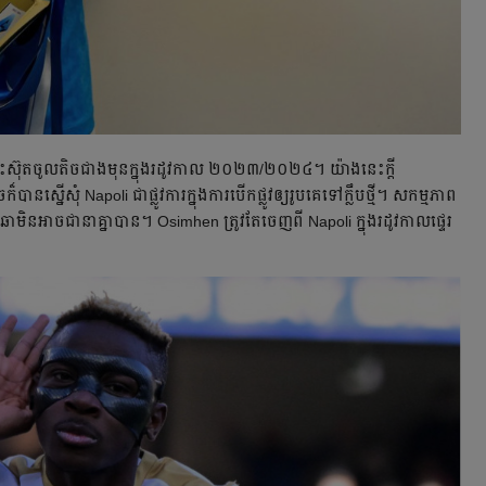
ោះ​ស៊ុត​ចូល​តិច​ជាង​មុន​ក្នុង​រដូវ​កាល ២០២៣/២០២៤។ យ៉ាង​នេះ​ក្ដី
៏​បាន​ស្នើ​សុំ​ Napoli ជា​ផ្លូវ​ការ​ក្នុង​ការ​បើក​ផ្លូវ​ឲ្យ​រូប​គេ​ទៅ​ក្លឹប​ថ្មី។ សកម្មភាព​
ា​មិន​អាច​ជា​នា​គ្នា​បាន។ Osimhen ត្រូវ​តែ​ចេញ​ពី Napoli ក្នុង​រដូវ​កាល​ផ្ទេរ​