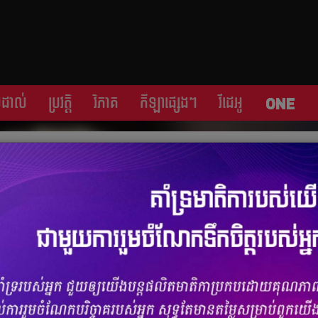
្រដាល់
ប្រវត្តិ​​
វិភាគ
កីឡា​ផ្សេង​ៗ
វីដេអូ
យ​ភ្ញាក់​ផ្អើល
ចំនួនមតិ
0
|
ចំនួនចែករំលែក 0
លឹប​ចំនួន​ពីរ​ ក្នុង​មួយ​គឺ​ក្លឹប​ Chelsea ហើយ​មួយ​ទៀត​គឺ​ក្លឹប​
សែ​ប្រយុទ្ធ​ឆ្នើម Victor Osimhen ពី​ក្លឹប​អ៊ីតាលី Napoli។ ចុង​បញ្ចប់​កីឡាករ​
ជាមួយ​ក្លឹប​ទួរគី​ក្នុង​នាម​ជា​កីឡាករ​ខ្ចី​ជើង​ទៅ​វិញ។ ខាង​ក្រោម​ជា​ដំណើរ​ដើម​ទង​