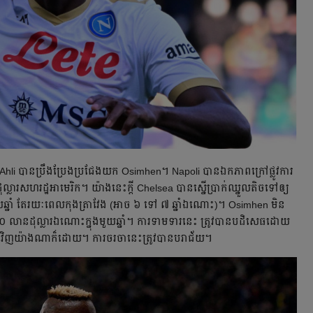
l Ahli បាន​ប្រឹងប្រែង​ប្រជែង​យក Osimhen។ Napoli បាន​ឯក​ភាព​ក្រៅ​ផ្លូវ​ការ​
្លារ​សហរដ្ឋអាមេរិក។ យ៉ាង​នេះ​ក្ដី Chelsea បាន​ស្នើ​ប្រាក់ឈ្នួល​តិច​ទៅ​ឲ្យ
ួយ​ឆ្នាំ តែ​រយៈ​ពេល​កុងត្រា​វែង (អាច ៦ ទៅ ៧ ឆ្នាំ​ឯណោះ)។ Osimhen មិន​
លាន​ដុល្លារ​ឯណោះ​ក្នុង​មួយ​ឆ្នាំ។ ការ​ទាម​ទារ​នេះ ត្រូវ​បាន​បដិសេធ​ដោយ​
ើង​វិញ​យ៉ាង​ណា​ក៏​ដោយ។ ការ​ចរចា​នេះ​ត្រូវ​បាន​បរាជ័យ។