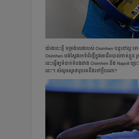
យ៉ាង​នេះ​ក្ដី​ ទម្រង់​លេង​របស់ Osimhen បន្ត​នៅ​ល្អ ទ
Osimhen ចង់​ស្វែង​រក​ទំព័រ​ថ្មី​ក្នុង​អាជីព​បាល់ទាត់​ខ្លួន រួច​ក
នេះ​ធ្វើ​ឲ្យ​ទំនាក់ទំនង​រវាង Osimhen និង Napoli ប្រេះ​ឆ
នេះ។ សំណួរ​សួរ​ថា​រូប​គេ​នឹង​ទៅ​ក្លឹប​ណា?