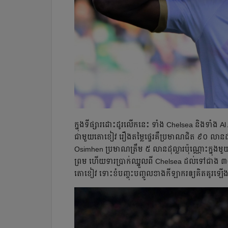
ក្នុង​ទីផ្សារ​ដោះ​ដូរ​លើក​នេះ ទាំង Chelsea និង​ទាំង A
ជាមួយ​តោខៀវ រឿង​តម្លៃ​ផ្ទេរ​គឺ​ប្រមាណ​ជិត ៩០ លាន​ដុល
Osimhen ប្រមាណ​ត្រឹម ៥ លាន​ដុល្លារ​ប៉ុណ្ណោះ​ក្នុង​ម
ព្រម ហើយ​ទារ​ប្រាក់ឈ្នួល​ពី Chelsea ដល់​ទៅ​ជាង ៣០ 
តោ​ខៀវ ទោះ​ខំ​បញ្ចុះ​បញ្ចូល​ខាង​កីឡាករ​ឲ្យ​គិត​គូរ​ឡ