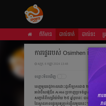
ព័ត៌មាន
បាល់ទាត់
បាល់ទះ
ប
ការផ្ទេររបស់ Osimhen ពិត​ជា​គួរ​ឲ្
សុក្រ, 6 កញ្ញា 2024 13:48
ចន្លោះមិនឃើញ
ពេញ​មួយ​រដូវ​កាល​ដោះដូរ​កីឡាករ​ជាង ២ ខែ​កន្លង​ទៅ​នេះ ក្
អារ៉ាប៊ីសាអ៊ូឌីត Al Ahli ប្រទាញប្រទង់​គ្នា​ដណ្ដើម ​យក​ខ្
សញ្ជាតិ​នីហ្សេរីយ៉ា​វ័យ ២៥ ឆ្នាំ​រូប​នេះ បាន​ទៅ​ចូល​រួម​
នៃ​ស្ថាន​ភាព​ផ្ទេរ​គួរ​ឲ្យ​ភ្ញាក់​ផ្អើល​មួយ​នេះ។