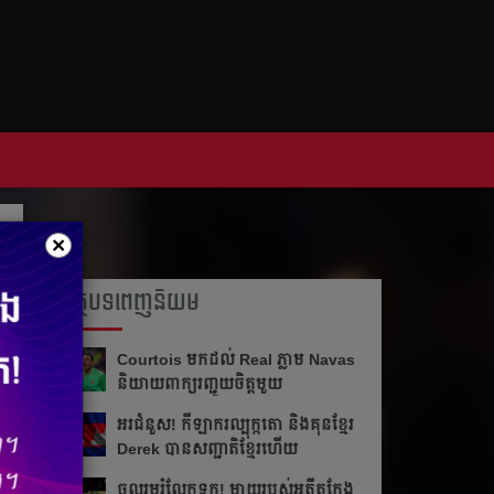
×
អត្ថបទពេញនិយម
Courtois មក​ដល់​ Real ភ្លាម​​ Navas
និយាយ​ពាក្យ​រញ្ជួយ​ចិត្ត​មួយ​
អរ​ជំនួស!​ កីឡាករ​ល្បុក្កតោ​ និង​គុន​ខ្មែរ​
Derek​ បាន​សញ្ជាតិ​ខ្មែរ​ហើយ​
ចូលរួម​រំលែក​ទុក្ខ​! ម្ដាយ​របស់​អតីត​កែង​