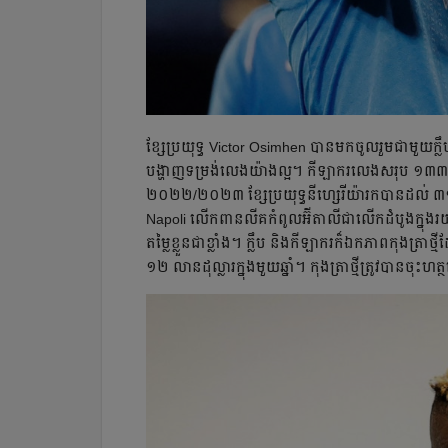
ខ្សែ​ប្រយុទ្ធ Victor Osimhen បាន​មក​ចូល​រួម​ជាមួយ​ក្លឹ
បង្ហាញ​ទម្រង់​លេង​យ៉ាង​ល្អ។ កីឡាករ​លេង​សរុប ១៣៣ ប្
២០២២/២០២៣ ខ្សែ​ប្រយុទ្ធ​នីហ្សេរីយ៉ា​រក​បាន​ដល់ ៣១
Napoli លើក​ពាន​លីគ​កំពូល​អ៊ីតាលី​ជា​លើក​ដំបូង​ក្នុង​រ
តម្លៃ​ខ្លួន​ជា​ខ្លាំង។ ក្លឹប​ និង​កីឡាករ​ក៏​ឯកភាព​កុងត្
១២ លាន​ដុល្លារ​ក្នុង​មួយ​ឆ្នាំ។ កុងត្រា​ថ្មី​ត្រូវ​បាន​ចុះ​