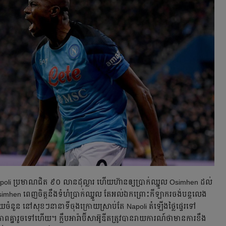
poli ប្រមាណ​ជិត ៩០ លាន​ដុល្លារ​ ហើយ​ហ៊ាន​ឲ្យ​ប្រាក់​ឈ្នួល Osimhen ដល់​
mhen ពេញ​ចិត្ត​នឹង​ទំហំ​ប្រាក់​ឈ្នួល​ តែ​អល់​ឯក​ព្រោះ​កីឡាករ​ចង់​បន្ត​លេង​
ចំនួន នៅ​សុខៗ​នា​នាទី​ចុងក្រោយ​ស្រាប់​តែ Napoli តំឡើង​ថ្លៃ​ផ្ទេរ​ទៅ
ាព​គ្នា​រួច​ទៅ​ហើយ។ ក្លឹប​អារ៉ាប៊ីសាអ៊ូឌីត​ត្រូវ​បាន​រាយការណ៍​ថា​មាន​ការ​ខឹង​