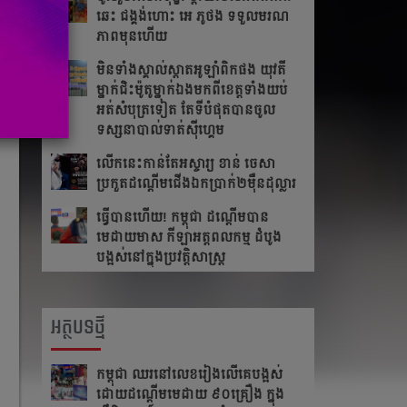
ឆេះ​ ជង្គង់​ហោះ​ អេ​ ភូថង​ ទទួល​មរណ
ភាព​មុន​ហើយ
មិនទាំងស្គាល់ស្តាតអូឡាំពិកផង យុវតី
ម្នាក់ជិះម៉ូតូម្នាក់ឯងមកពីខេត្ត​ទាំង​យប់
អត់សំបុត្រទៀត តែ​ទី​បំផុត​បាន​ចូល​
ទស្សនា​បាល់ទាត់ស៊ីហ្គេម
លើក​នេះ​កាន់​តែ​អស្ចារ្យ ខាន់ ចេសា
ប្រកួត​ដណ្តើម​ជើង​ឯកប្រាក់២ម៉ឺនដុល្លារ​
ធ្វើបានហើយ! កម្ពុជា ដណ្តើមបាន
មេដាយមាស កីឡាអត្តពលកម្ម ដំបូង
បង្អស់នៅក្នុងប្រវត្តិសាស្រ្ត
អត្ថបទថ្មី
កម្ពុជា​ ឈរនៅលេខរៀងលើគេបង្អស់​
ដោយដណ្ដើមមេដាយ​ ៩០គ្រឿង ក្នុង