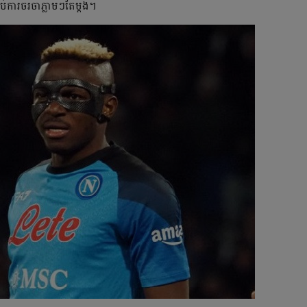
ប់​ការ​ចរចា​ភ្លាមៗ​តែ​ម្ដង។