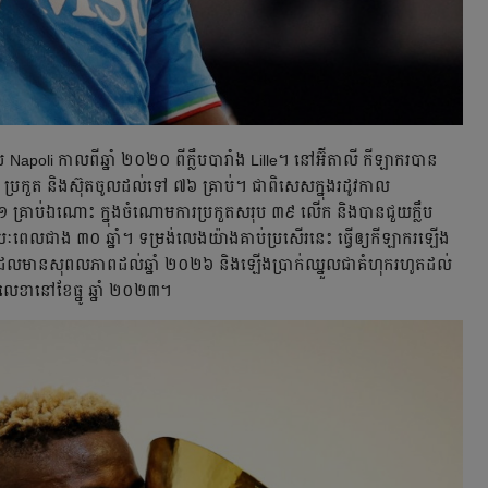
ប​ Napoli កាល​ពី​ឆ្នាំ ២០២០ ពី​ក្លឹប​បារាំង Lille។ នៅ​អ៊ីតាលី កីឡាករ​បាន​
រកួត និង​ស៊ុត​ចូល​ដល់​ទៅ ៧៦ គ្រាប់​។ ជា​ពិសេស​ក្នុង​រដូវ​កាល
 គ្រាប់​ឯណោះ ក្នុង​ចំណោម​ការ​ប្រកួត​សរុប ៣៩ លើក និង​បាន​ជួយ​ក្លឹប​
យៈ​ពេល​ជាង ៣០ ឆ្នាំ។ ទម្រង់​លេង​យ៉ាង​គាប់​ប្រសើរ​នេះ ធ្វើ​ឲ្យ​កីឡាករ​ឡើង​
រា​ថ្មី​ដែល​មាន​សុពលភាព​ដល់​ឆ្នាំ ២០២៦ និង​ឡើង​ប្រាក់​ឈ្នួល​ជា​គំហុក​រហូត​ដល់
ហត្ថលេខា​នៅ​ខែ​ធ្នូ ឆ្នាំ ២០២៣។