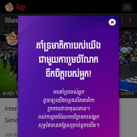
កីឡា
Togg
navig
ព័ត៌មាន
បាល់ទាត់
បាល់ទះ
ប្រដាល់
ប្រវត្តិ​​
វិភា
×
អង្គារ, 30 មេសា 2024 00:58
បាល់ទាត់
Inter Milan ចង់​បន្ត​កុងត្រា​ថ្មី​ជា​មួយ​គ្រូបង្គោល​
Simone Inzaghi
ចន្លោះមិនឃើញ