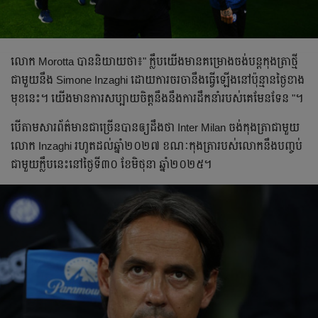
លោក​ Morotta បាន​និយាយ​ថា​៖" ក្លឹប​យើង​មាន​គម្រោង​ចង់​បន្ត​កុងត្រា​ថ្មី​
ជា​មួយ​នឹង​ Simone Inzaghi ដោយ​ការ​ចរចា​នឹង​ធ្វើ​ឡើង​នៅ​ប៉ុន្មាន​ថ្ងៃ​ខាង​
មុខ​នេះ​។ យើង​មាន​ការ​សប្បាយ​ចិត្ត​នឹង​នឹង​ការ​ដឹកនាំ​របស់​គេ​មែន​ទែន​ "។
បើ​តាម​សារព័ត៌មាន​ជា​ច្រើន​បាន​ឲ្យ​ដឹង​ថា​ Inter Milan ចង់​កុងត្រា​ជា​មួយ​
លោក​ Inzaghi រហូត​ដល់​ឆ្នាំ​២០២៧ ខណៈ​កុងត្រា​របស់​លោក​នឹង​បញ្ចប់​
ជា​មួយ​ក្លឹប​នេះ​នៅ​ថ្ងៃ​ទី​៣០ ខែ​មិថុនា​ ឆ្នាំ​២០២៥។