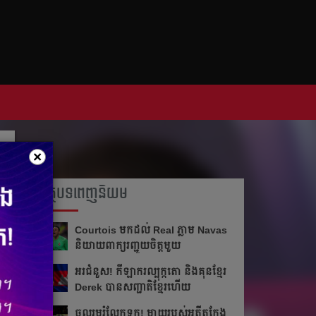
×
អត្ថបទពេញនិយម
Courtois មក​ដល់​ Real ភ្លាម​​ Navas
និយាយ​ពាក្យ​រញ្ជួយ​ចិត្ត​មួយ​
អរ​ជំនួស!​ កីឡាករ​ល្បុក្កតោ​ និង​គុន​ខ្មែរ​
Derek​ បាន​សញ្ជាតិ​ខ្មែរ​ហើយ​
ចូលរួម​រំលែក​ទុក្ខ​! ម្ដាយ​របស់​អតីត​កែង​