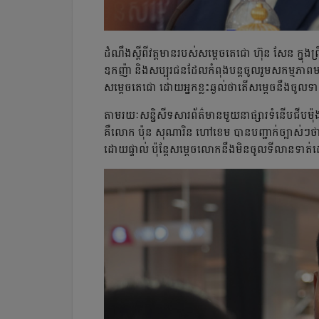
ដំណឹង​ស្ដី​ពី​វត្ដមាន​របស់​សម្ដេច​តេជោ ហ៊ុន សែន ក្នុង​ព
ឧកញ៉ា និង​សប្បុរជន​ដែល​កំពុង​បន្ដ​ចូល​រួម​សកម្មភាព​មនុ
សម្ដេចតេជោ ដោយអ្នកខ្លះឆ្ងល់ថា​តើ​សម្ដេច​នឹង​ចូល​ទ
តាម​រយៈ​សន្និសីទសារព័ត៌មាន​មួយ​នាផ្សារទំនើបជីបម៉ុ
គឺ​លោក ប៉ុន សុណារិន ហៅ​ខេម បានបញ្ជាក់​ច្បាស់ៗ​ថា សម្
ដោយ​ផ្ទាល់ ប៉ុន្ដែ​សម្ដេច​លោក​នឹង​មិន​ចូល​ទីលានទាត