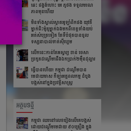
ឆេះ​ ជង្គង់​ហោះ​ អេ​ ភូថង​ ទទួល​មរណ
ភាព​មុន​ហើយ
មិនទាំងស្គាល់ស្តាតអូឡាំពិកផង យុវតី
ម្នាក់ជិះម៉ូតូម្នាក់ឯងមកពីខេត្ត​ទាំង​យប់
អត់សំបុត្រទៀត តែ​ទី​បំផុត​បាន​ចូល​
ទស្សនា​បាល់ទាត់ស៊ីហ្គេម
លើក​នេះ​កាន់​តែ​អស្ចារ្យ ខាន់ ចេសា
ប្រកួត​ដណ្តើម​ជើង​ឯកប្រាក់២ម៉ឺនដុល្លារ​
ធ្វើបានហើយ! កម្ពុជា ដណ្តើមបាន
មេដាយមាស កីឡាអត្តពលកម្ម ដំបូង
បង្អស់នៅក្នុងប្រវត្តិសាស្រ្ត
អត្ថបទថ្មី
កម្ពុជា​ ឈរនៅលេខរៀងលើគេបង្អស់​
ដោយដណ្ដើមមេដាយ​ ៩០គ្រឿង ក្នុង