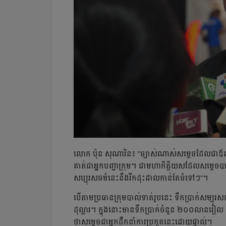
លោក ប៉ុន សុណារិន៖ "ច្បាស់​ណាស់​សម្ដេច​ដែល​ជា​ឪពុក
គាត់​ជា​អ្នក​បញ្ជា​ក្រុម។ ជា​មហា​កិត្ដិយស​ដែល​សម្ដេច​បាន
សប្បុរសធម៌​នេះ​នឹង​រីកដុះដាល​កាន់​តែ​ធំ​ទៅៗ"។
បើ​តាម​ប្រធាន​ក្រុម​បាល់ទាត់​រូប​នេះ ទឹក​ប្រាក់​សម្បុ
ដុល្លារ។ ក្នុង​នោះ​មាន​ទឹកប្រាក់​ចំនួន ២០០​លាន​រៀល ជា
ថា​សម្ដេច​ជា​អ្នក​ដឹកនាំ​ការ​ប្រកួត​នេះ​ដោយ​ផ្ទាល់។