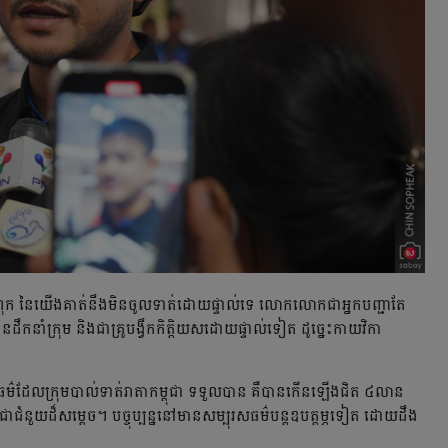
 នៃ​យើង​គាត់​នឹង​មិន​ចូល​ទាត់​ដោយ​ផ្ទាល់​ទេ លោក​លោក​ជា​អ្នក​បញ្ជាតែ
​ដឹកនាំ​ក្រុម និង​ជា​គ្រូ​បង្វឹក​កិត្ដិយស​ដោយ​ផ្ទាល់​ទៀត ដូច្នេះ​កាយវិកា​
រស​ធម៌​ដែល​ក្រុម​បាល់ទាត់​រាតា​កម្ពុជា ទទួល​បាន គឺ​បាន​កើន​ឡើង​ជិត ៤​លាន​
​ជំនួយ​ដ៏​សម្ដេច។ បច្ចុប្បន្ន​នៅ​មាន​សម្បុរសធម៌​បន្ដ​ឧបត្ដម្ភ​ទៀត ដោយ​ដឹង​