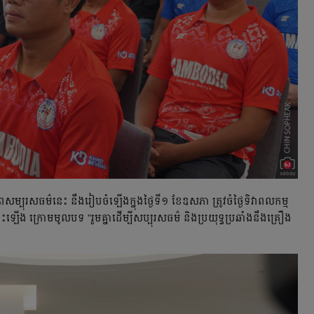
ព​សម្បុរសធម៌​នេះ នឹង​រៀបចំ​ឡើង​ក្នុង​ថ្ងៃ​ទី១ ខែ​ឧសភា ត្រូវ​ចំ​ថ្ងៃ​ទិវា​ពលកម្ម​
ះ​ឡើង ក្រោម​មូលបទ "រួម​គ្នា​ដើម្បី​សប្បុរសធម៌ និង​ប្រយុទ្ធប្រឆាំង​នឹង​គ្រឿង​