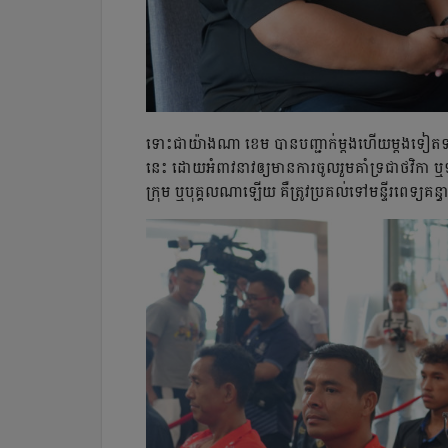
ទោះ​ជា​យ៉ាង​ណា ខេម បាន​បញ្ជាក់​ម្ដង​ហើយ​ម្ដង​ទៀត​ទា
នេះ ដោយ​អំពាវនាវ​ឲ្យ​មាន​ការ​ចូល​រួម​គាំទ្រ​ជា​ថវិកា
ក្រុម ឬ​បុគ្គលណា​ឡើយ គឺ​ត្រូវ​ប្រគល់​ទៅ​មន្ទីរពេទ្យ​គន្ធ