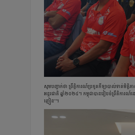
សូម​បញ្ជាក់​ថា ព្រឹត្ដិការណ៍​ប្រកួត​កីឡា​បាល់ទាត់​មិត្ដិភា
អន្ដរជាតិ ឆ្នាំ​២០២៤។ កម្ពុជា​បាន​រៀបចំ​ព្រឹតិការណ៍​នេ
ញៀន"។