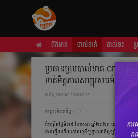
ព័ត៌មាន
បាល់ទាត់
បាល់ទះ
ប
ប្រធាន​ក្រុម​បាល់​ទាត់ CFSS បញ្ជាក
ទាត់មិត្ដភាពសប្បុរសធម៌
ច័ន្ទ, 29 មេសា 2024 03:33
ចន្លោះមិនឃើញ
គិតត្រឹម​ថ្ងៃ​ទី២៩ ខែ​មេសា ឆ្នាំ​២០២៤ នេះ គឺ​នៅ​សល់​ត
ចាប់​ផ្ដើម​ហើយ​នៅ​ពហុកីឡដ្ឋាន​ជាតិ​អូឡាំពិក។