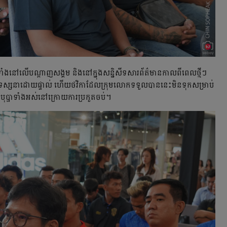
ំង​នៅ​លើ​បណ្ដាញ​សង្គម និង​នៅ​ក្នុង​សន្និសីទសារព័ត៌មាន​កាល​ពី​ពេល​ថ្មីៗ​
 ឬ​ទស្សនា​ដោយ​ផ្ទាល់ ហើយ​ថវិកា​ដែល​ក្រុម​លោក​ទទួល​បាន​នេះ​មិន​ទុក​សម្រាប់​
ាបុប្ផា​ទាំង​អស់​នៅ​ក្រោយ​ការ​ប្រកួត​ចប់។