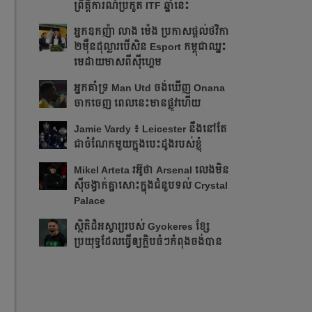
ព្រឹត្ដិការណ៍ប្រកួត ITF​ ឆ្នាំនេះ
អ្នក​ឧកញ៉ា លាង ម៉េង ​ប្រកាស​ផ្ដល់​ថវិកា​
២​ម៉ឺន​ដុល្លារ​បើ​សិន​​ Esport កម្ពុជា​​ឈ្នះ​​
មេដាយ​មាស​ពី​ស៊ីហ្គេម​
អ្នក​គាំទ្រ Man Utd ចង់​ឃើញ Onana
ចាកចេញ​ ពេលនេះ​មាន​ផ្លូវ​ហើយ​​
Jamie Vardy ៖ Leicester នឹង​នៅ​តែ​
ជា​ចំណែក​មួយ​ក្នុង​បេះដូង​របស់​ខ្ញុំ​
Mikel Arteta ​រអ៊ូ​ថា​​ Arsenal លេង​មិន​
ស៊ី​ចង្វាក់​គ្នា​​សោះ​ក្នុង​ជំនួប​ទល់ Crystal
Palace
​ស្ថិតិ​ដ៏​អស្ចារ្យ​​របស់ Gyokeres ខ្សែ​
ប្រយុទ្ធ​ដែល​​ធ្វើ​ឲ្យ​ក្លិប​ធំៗ​កំពុង​ចង់បាន​