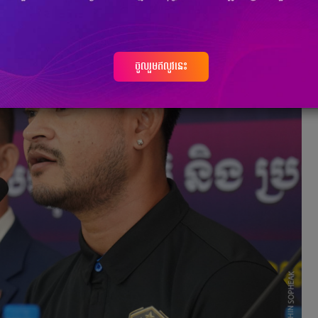
ចូលរួមឥលូវនេះ