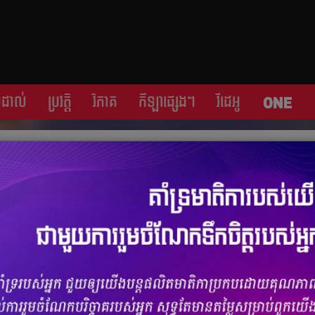
្រដាល់
ប្រវត្តិ​​
វិភាគ
កីឡា​ផ្សេង​ៗ
វីដេអូ
់​ពីវត្ដមាន​សម្ដេច​តេជោ​ក្នុង​ព្រឹត្ដិការណ៍​បាល់
ចំនួនមតិ
0
|
ចំនួនចែករំលែក 0
ែ ៣​ថ្ងៃ​ទៀត​ប៉ុណ្ណោះ ព្រឹត្ដិការណ៍​កីឡាបាល់ទាត់​មិត្ដភាព​សប្បុរសធម៌ នឹង​