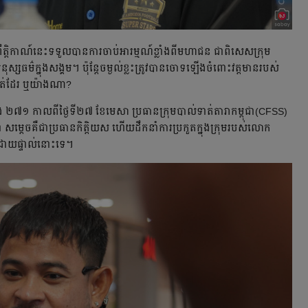
្រឹត្ដិកាណ៍​នេះ​ទទួល​បាន​ការ​ចាប់​អារម្មណ៍​ខ្លាំង​ពី​មហាជន ជា​ពិសេស​ក្រុម​
ស្សធម៌​ក្នុង​សង្គម។ ប៉ុន្ដែ​ចម្ងល់​​ខ្លះ​ត្រូវ​បាន​ចោទឡើងចំពោះ​វត្ដមានរបស់
ាត់​ដែរ​​ ឬយ៉ាងណា?
ង ២៧១ កាល​ពី​ថ្ងៃ​ទី២៧ ខែ​មេសា ប្រធាន​ក្រុម​បាល់ទាត់​តារាកម្ពុជា(CFSS)
ដេច​គឺ​ជា​ប្រធាន​កិត្ដិយស ហើយ​ដឹកនាំ​ការប្រកួត​ក្នុង​ក្រុម​របស់​លោក​
់ដោយ​ផ្ទាល់​នោះ​ទេ។