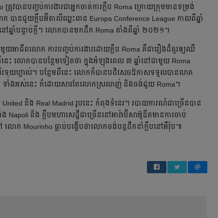
វ​បាន​បញ្ចប់​ការងារ​ជា​អ្នក​ចាត់​ការ​ក្លឹប Roma ក្រោយ​ក្រុម​មាន​ទម្រង់​
​លោក បាន​ជួយ​ក្លឹប​អ៊ីតាលី​ឈ្នះ​ពាន Europa Conference League កាល​ពី​ឆ្នាំ
ៅ​ឆ្នាំ​បន្ទាប់​ក្ដី។ លោក​បាន​មក​ដឹក Roma តាំង​ពី​ឆ្នាំ ២០២១។
​អាជីព​លោក ការ​បញ្ចប់​ការងារ​ដោយ​ក្លឹប Roma គឺ​ជា​រឿង​ដ៏​គួរ​ឲ្យ​ឈឺ​
​នេះ លោក​បាន​បន្ថែម​ទៀត​ថា ក្នុង​អំឡុង​ពេល​ ៣ ឆ្នាំ​នៅ​ជាមួយ Roma
ព័រទុយហ្គាល់។ បន្ថែម​ពី​នេះ លោក​ក៏​បាន​បដិសេធ​ឱកាស​ទទួល​បាន​លាភ​
អ៊ូឌីត។ ទាំង​អស់​នេះ ក៏​ដោយ​សារ​តែ​លោក​ស្រលាញ់ និង​ចង់​ជួយ Roma។
ster United និង Real Madrid រូប​នេះ កំពុង​ទំនេរ។ របាយការណ៍​ជា​ច្រើន​បាន​
ំង Napoli និង ក្លឹប​មហា​សេដ្ឋី​ជា​ច្រើន​នៅ​អារ៉ាប៊ីសាអ៊ូឌីត​មាន​ការ​ចាប់​
ៅ លោក Mourinho ធ្លាប់​បង្ហើប​ថា​លោក​ចង់​បន្ត​ដឹក​នាំ​ក្លឹប​នៅ​អឺរ៉ុប៕