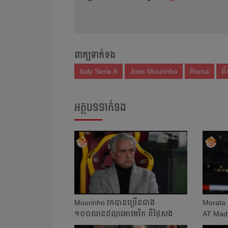
ពាក្យទាក់ទង
Italy Serie A
Jose Mourinho
Roma
ព័
អត្ថបទទាក់ទង
Mourinho រក​បាន​ច្រើន​ជាង
Morata ស
១០០លាន​ដុល្លារ​អាមេរិក ពី​ថ្លៃ​សង​
AT Mad
របួស​ផ្លូវ...