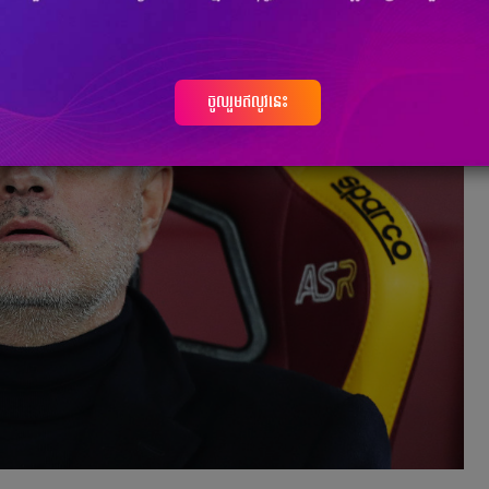
ចូលរួមឥលូវនេះ