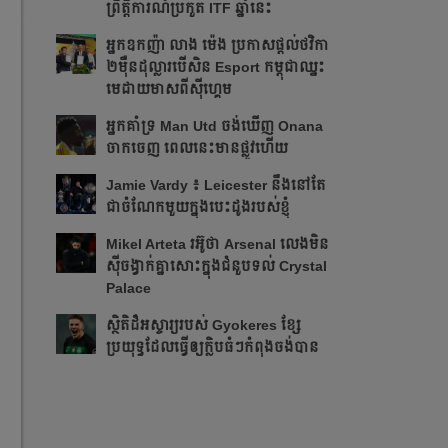
ព្រឹត្ដិការណ៍ប្រកួត ITF​ ឆ្នាំនេះ
អ្នក​ឧកញ៉ា លាង ម៉េង ​ប្រកាស​ផ្ដល់​ថវិកា​
២​ម៉ឺន​ដុល្លារ​បើ​សិន​​ Esport កម្ពុជា​​ឈ្នះ​​
មេដាយ​មាស​ពី​ស៊ីហ្គេម​
អ្នក​គាំទ្រ Man Utd ចង់​ឃើញ Onana
ចាកចេញ​ ពេលនេះ​មាន​ផ្លូវ​ហើយ​​
Jamie Vardy ៖ Leicester នឹង​នៅ​តែ​
ជា​ចំណែក​មួយ​ក្នុង​បេះដូង​របស់​ខ្ញុំ​
Mikel Arteta ​រអ៊ូ​ថា​​ Arsenal លេង​មិន​
ស៊ី​ចង្វាក់​គ្នា​​សោះ​ក្នុង​ជំនួប​ទល់ Crystal
Palace
​ស្ថិតិ​ដ៏​អស្ចារ្យ​​របស់ Gyokeres ខ្សែ​
ប្រយុទ្ធ​ដែល​​ធ្វើ​ឲ្យ​ក្លិប​ធំៗ​កំពុង​ចង់បាន​