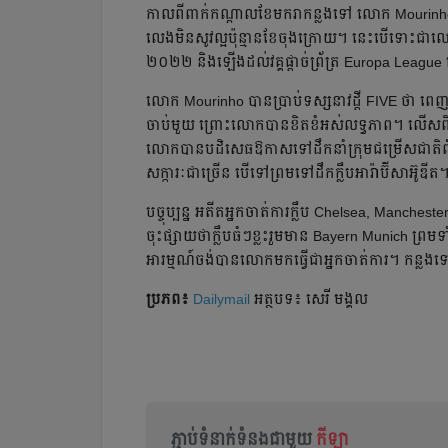
កាល​ពី​ពាក់​កណ្ដាល​ខែ​មករា​កន្លង​ទៅ លោក Mourinho ត្រូ
លេង​មិន​សូវ​ល្អ​ប៉ុន្មាន​ខែ​ចុង​ក្រោយ។ នេះ​បើ​ទោះ​ជា
២០២២ និង​ឡើង​ដល់​វគ្គ​ផ្ដាច់ព្រ័ត្រ Europa League ន
លោក Mourinho បាន​ប្រាប់​ទស្សនាវដ្ដី FIVE ថា ពេញ​មួយ
ចាប់​មួយ ព្រោះ​លោក​បាន​ខិត​ខំ​អស់​លទ្ធភាព។ លើស​ពី
លោក​បាន​បដិសេធ​ឱកាស​ទៅ​ដឹកនាំ​ក្រុម​ជម្រើស​ជាតិ​
សក្ការៈ​ជា​ច្រើន​ បើ​ទៅ​ព្រម​ទៅ​ដឹក​ក្លឹប​អារ៉ាប៊ីសា
បច្ចុប្បន្ន អតីត​អ្នក​ចាត់​ការ​ក្លឹប Chelsea, Manche
ចុះ​ផ្សាយ​ថា​ក្លឹប​ធំៗ​ខ្លះ​រួម​មាន Bayern Munich ព្រម​ទា
អារម្មណ៍​ចង់​បាន​លោក​មក​ធ្វើ​ជា​អ្នក​ចាត់​ការ។ កន្លង​ទ
ប្រភព៖
Dailymail
អត្ថបទ៖ សេរី មង្គល
ភ្ជាប់ទំនាក់ទំនងជាមួយ
កីឡា