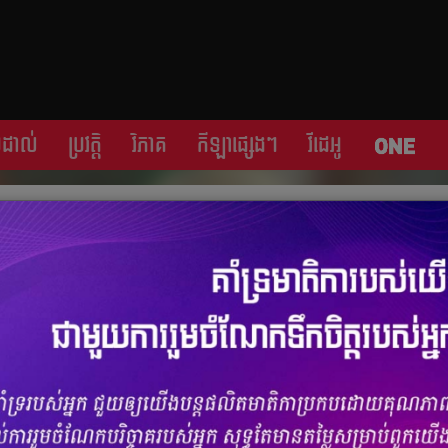
្រដាល់
ប្រវត្តិ​​
វិភាគ
កីឡា​ផ្សេង​ៗ
វីដេអូ
ដ៏​ឈឺចាប់​សម្រាប់ Mourinho
ចំនួនមតិ
0
|
ចំនួនចែករំលែក 0
​ការ​បញ្ចប់​ការងារ​លោក​ដោយ​ក្លឹប Roma។