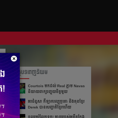
×
អត្ថបទពេញនិយម
Courtois មក​ដល់​ Real ភ្លាម​​ Navas
និយាយ​ពាក្យ​រញ្ជួយ​ចិត្ត​មួយ​
អរ​ជំនួស!​ កីឡាករ​ល្បុក្កតោ​ និង​គុន​ខ្មែរ​
Derek​ បាន​សញ្ជាតិ​ខ្មែរ​ហើយ​
ចូលរួម​រំលែក​ទុក្ខ​! ម្ដាយ​របស់​អតីត​កែង​