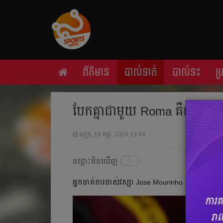
ព័ត៌មាន
បាល់ទាត់
បាល់ទះ
ប
បែក​គ្នា​ជាមួយ Roma គឺ​ជា​រឿង​
សុក្រ, 16 កុម្ភៈ 2024 13:44
ចន្លោះមិនឃើញ
អ្នក​ចាត់​ការ​ចាស់​វស្សា Jose Mourinho ឈឺ​ចាប់​នឹង