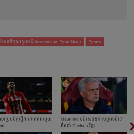
ត៌មានកីឡាអន្តរជាតិ-International Sport News
Sports
ម្រេច​ចិត្ត​រឿង​អនាគត​ជាមួយ​
Mourinho បដិសេធ​ឱកាស​ត្រលប់​ទៅ​
rid
ដឹក​នាំ Chelsea វិញ