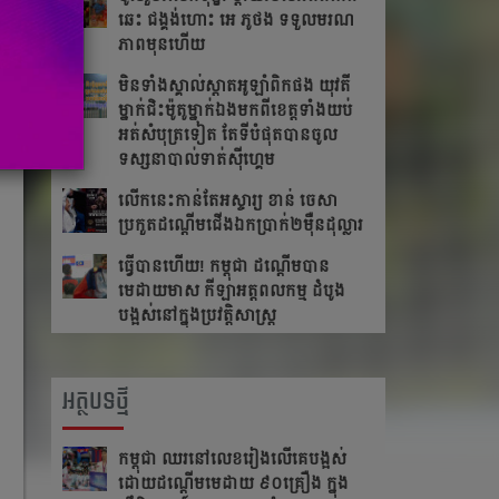
ឆេះ​ ជង្គង់​ហោះ​ អេ​ ភូថង​ ទទួល​មរណ
ភាព​មុន​ហើយ
មិនទាំងស្គាល់ស្តាតអូឡាំពិកផង យុវតី
ម្នាក់ជិះម៉ូតូម្នាក់ឯងមកពីខេត្ត​ទាំង​យប់
អត់សំបុត្រទៀត តែ​ទី​បំផុត​បាន​ចូល​
ទស្សនា​បាល់ទាត់ស៊ីហ្គេម
លើក​នេះ​កាន់​តែ​អស្ចារ្យ ខាន់ ចេសា
ប្រកួត​ដណ្តើម​ជើង​ឯកប្រាក់២ម៉ឺនដុល្លារ​
ធ្វើបានហើយ! កម្ពុជា ដណ្តើមបាន
មេដាយមាស កីឡាអត្តពលកម្ម ដំបូង
បង្អស់នៅក្នុងប្រវត្តិសាស្រ្ត
អត្ថបទថ្មី
កម្ពុជា​ ឈរនៅលេខរៀងលើគេបង្អស់​
ដោយដណ្ដើមមេដាយ​ ៩០គ្រឿង ក្នុង