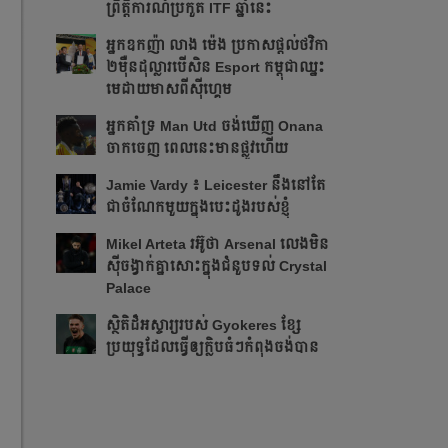
ព្រឹត្ដិការណ៍ប្រកួត ITF​ ឆ្នាំនេះ
អ្នក​ឧកញ៉ា លាង ម៉េង ​ប្រកាស​ផ្ដល់​ថវិកា​
២​ម៉ឺន​ដុល្លារ​បើ​សិន​​ Esport កម្ពុជា​​ឈ្នះ​​
មេដាយ​មាស​ពី​ស៊ីហ្គេម​
អ្នក​គាំទ្រ Man Utd ចង់​ឃើញ Onana
ចាកចេញ​ ពេលនេះ​មាន​ផ្លូវ​ហើយ​​
Jamie Vardy ៖ Leicester នឹង​នៅ​តែ​
ជា​ចំណែក​មួយ​ក្នុង​បេះដូង​របស់​ខ្ញុំ​
Mikel Arteta ​រអ៊ូ​ថា​​ Arsenal លេង​មិន​
ស៊ី​ចង្វាក់​គ្នា​​សោះ​ក្នុង​ជំនួប​ទល់ Crystal
Palace
​ស្ថិតិ​ដ៏​អស្ចារ្យ​​របស់ Gyokeres ខ្សែ​
ប្រយុទ្ធ​ដែល​​ធ្វើ​ឲ្យ​ក្លិប​ធំៗ​កំពុង​ចង់បាន​