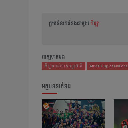
ភ្ជាប់ទំនាក់ទំនងជាមួយ
កីឡា
ពាក្យទាក់ទង
កីឡាបាល់ទាត់អន្តរជាតិ
Africa Cup of Nations
អត្ថបទទាក់ទង