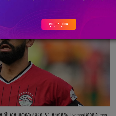
ចូលរួមឥលូវនេះ
អេហ្ស៊ីបជាមួយហ្គាណា ក្នុងពូល B ។ អ្នកចាត់ការ Liverpool លោក Jurgen