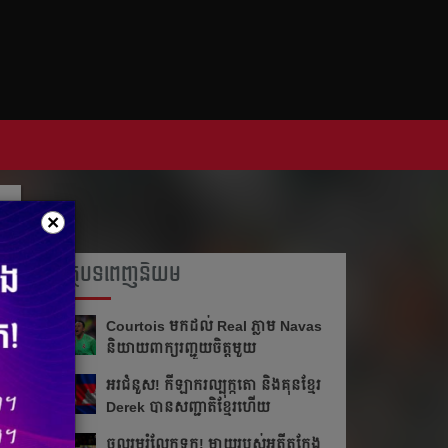
×
អត្ថបទពេញនិយម
Courtois មក​ដល់​ Real ភ្លាម​​ Navas
និយាយ​ពាក្យ​រញ្ជួយ​ចិត្ត​មួយ​
អរ​ជំនួស!​ កីឡាករ​ល្បុក្កតោ​ និង​គុន​ខ្មែរ​
Derek​ បាន​សញ្ជាតិ​ខ្មែរ​ហើយ​
ចូលរួម​រំលែក​ទុក្ខ​! ម្ដាយ​របស់​អតីត​កែង​