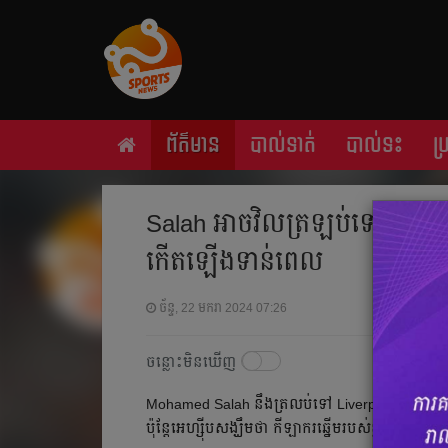
ព័ត៌មាន
បាល់ទាត់
បាល់ទះ
ប
Salah អាចវិលត្រឡប់ទៅជួយជម្
កើតឡើងទាន់ពេល
ច័ន្ទ, 22 មករា 2024 07:26
ចន្លោះមិនឃើញ
Mohamed Salah នឹងត្រលប់ទៅ Liverpool ដើម្បីព
ប៉ុន្តែអេហ្ស៊ីបសង្ឃឹមថា កីឡាករឆ្នើមរបស់ខ្លួន អាចត្