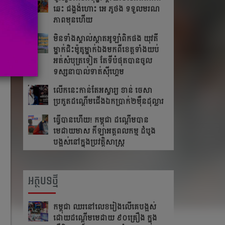
ឆេះ​ ជង្គង់​ហោះ​ អេ​ ភូថង​ ទទួល​មរណ
ភាព​មុន​ហើយ
មិនទាំងស្គាល់ស្តាតអូឡាំពិកផង យុវតី
ម្នាក់ជិះម៉ូតូម្នាក់ឯងមកពីខេត្ត​ទាំង​យប់
អត់សំបុត្រទៀត តែ​ទី​បំផុត​បាន​ចូល​
ទស្សនា​បាល់ទាត់ស៊ីហ្គេម
លើក​នេះ​កាន់​តែ​អស្ចារ្យ ខាន់ ចេសា
ប្រកួត​ដណ្តើម​ជើង​ឯកប្រាក់២ម៉ឺនដុល្លារ​
ធ្វើបានហើយ! កម្ពុជា ដណ្តើមបាន
មេដាយមាស កីឡាអត្តពលកម្ម ដំបូង
បង្អស់នៅក្នុងប្រវត្តិសាស្រ្ត
អត្ថបទថ្មី
កម្ពុជា​ ឈរនៅលេខរៀងលើគេបង្អស់​
ដោយដណ្ដើមមេដាយ​ ៩០គ្រឿង ក្នុង