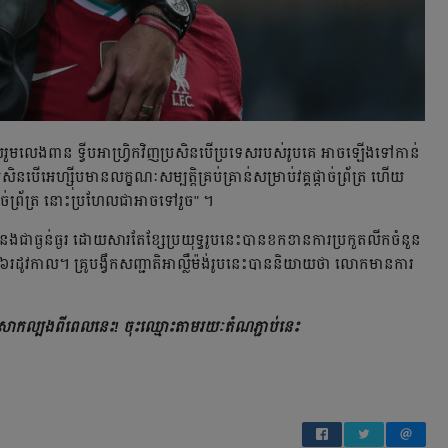
ួមលេងពាន ទ្វីបអាហ្វ្រិកវិញប្រសិនបើប្រទេសរបស់រូបគេ អាចឡើងទៅកាន់
សិនបើអេហ្ស៊ីបមានលក្ខណៈសម្បត្តិគ្រប់គ្រាន់សម្រាប់វគ្គផ្តាច់ព្រ័ត្រ ហើយ
ាច់ព្រ័ត្រ នោះប្រហែលជាអាចទៅរួច" ។
នងជាធ្ងន់ធ្ងរ ដោយសារតែខ្សែប្រយុទ្ធរូបនេះបានខកខានការប្រកួតលីកចំនួន
៦រដូវកាល។ គ្រូបង្វឹកសញ្ជាតិអាល្លឺម៉ង់រូបនេះបាននិយាយថា លោកមានការ
ប្រើសាកល្បងពីពេលនេះ! ចុះឈ្មោះតាមរយៈតំណភ្ជាប់នេះ