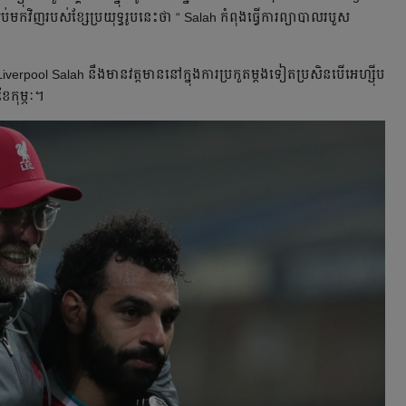
មកវិញរបស់ខ្សែប្រយុទ្ធរូបនេះថា “ Salah កំពុងធ្វើការព្យាបាលរបួស
iverpool Salah នឹងមានវត្តមាននៅក្នុងការប្រកួតម្តងទៀតប្រសិនបើអេហ្ស៊ីប
ែកុម្ភៈ។