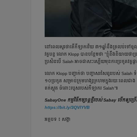
នៅពេលសួរថាតើកីឡាករវ័យ ៣១ឆ្នាំនឹងត្រលប់ទៅចូលរ
វគ្គបន្ត លោក Klopp បានបន្ថែមថា "ខ្ញុំនឹងនិយាយថាប្រ
ប្រសិនបើ Salah អាចជាសះស្បើយមុនការប្រកួតវគ្គផ្ត
លោក Klopp បញ្ជាក់ថា បញ្ហាសរសៃពួររបស់ Salah ទំ
១០ប្រកួត សម្រាប់ក្រុមហង្សក្រហមក្នុងរយៈពេលជាង 
តក់ស្លុត ចំពោះរបូសរបស់កីឡាករ Salah៕
SabayOne កម្មវិធីកម្សាន្តថ្មីរបស់ Sabay បើកឲ្យ
https://bit.ly/3QVlYVB
អត្ថបទ ៖ សង្ហា