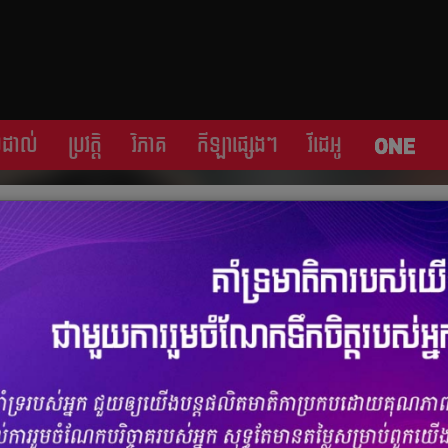
្រដាល់
ប្រវត្តិ​​
វិភាគ
កីឡា​ផ្សេង​ៗ
វីដេអូ
រើសជាតិ អេហ្ស៊ីប វិញ ប្រសិនបើរឿងមួយនេះ
ចំនួនមតិ
0
|
ចំនួនចែករំលែក 0
្យាបាលរបួសជើងដែលរូបគេបានរងរបួសនៅ Africa Cup of Nations
រលប់មកទីលានវិញសម្រាប់វគ្គពាក់កណ្តាលផ្តាច់ព្រ័ត្រ។