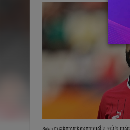
Salah បានរងរបួសក្នុងការប្រកួតស្មើ ២ ទល់ ២ របស់