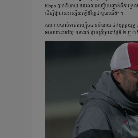
Klopp បាននិយាយ មុនពេលអេហ្ស៊ីបបញ្ជាក់ពីការត្រលប់
ដើម្បីឱ្យជាសះស្បើយឡើងវិញជាមួយយើង" ។
សមាគមបាល់ទាត់អេហ្ស៊ីបបាននិយាយ ថាខ្សែប្រយុទ្ធ L
អាចឈានទៅវគ្គ ១ភាគ៤ ផ្តាច់ព្រ័ត្រនៅថ្ងៃទី ២ ឬ ៣ ខ