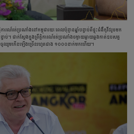
៍​រត់​ប្រណាំង​នៅ​កម្ពុជា​រយៈពេល​ប៉ុន្មាន​ឆ្នាំ​បន្ទាប់​ពី​ផ្ទុះ​ជំងឺ​កូវីដ​រួច​មក​​
ប់។​ ជាក់ស្ដែង​ក្នុង​ព្រឹត្តិការណ៍​រត់​ប្រណាំង​ចម្ងាយ​ឆ្ងាយ​ឆ្លងកាត់​ឧបសគ្គ​
ឈ្មោះ​ចូលរួម​កើនឡើង​ច្រើន​រហូត​ជាង​ ១០០០នាក់​មក​ហើយ។​