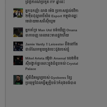
ព្រឹត្ដិការណ៍ប្រកួត ITF​ ឆ្នាំនេះ
អ្នក​ឧកញ៉ា លាង ម៉េង ​ប្រកាស​ផ្ដល់​ថវិកា​
២​ម៉ឺន​ដុល្លារ​បើ​សិន​​ Esport កម្ពុជា​​ឈ្នះ​​
មេដាយ​មាស​ពី​ស៊ីហ្គេម​
អ្នក​គាំទ្រ Man Utd ចង់​ឃើញ Onana
ចាកចេញ​ ពេលនេះ​មាន​ផ្លូវ​ហើយ​​
Jamie Vardy ៖ Leicester នឹង​នៅ​តែ​
ជា​ចំណែក​មួយ​ក្នុង​បេះដូង​របស់​ខ្ញុំ​
Mikel Arteta ​រអ៊ូ​ថា​​ Arsenal លេង​មិន​
ស៊ី​ចង្វាក់​គ្នា​​សោះ​ក្នុង​ជំនួប​ទល់ Crystal
Palace
​ស្ថិតិ​ដ៏​អស្ចារ្យ​​របស់ Gyokeres ខ្សែ​
ប្រយុទ្ធ​ដែល​​ធ្វើ​ឲ្យ​ក្លិប​ធំៗ​កំពុង​ចង់បាន​