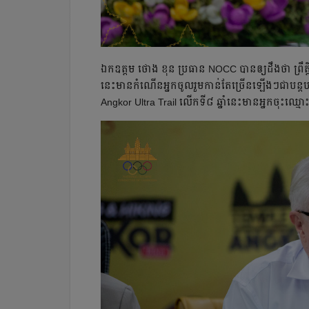
ឯកឧត្ដម​ ថោង​ ខុន​ ប្រធាន​ NOCC​ បាន​ឲ្យ​ដឹង​ថា​ ព្រឹត្តិការណ
នេះ​មាន​កំណើន​អ្នក​ចូលរួម​កាន់​តែ​ច្រើន​ឡើងៗ​ជា​បន្តបន្ទា
Angkor Ultra Trail លើក​ទី៨​ ឆ្នាំ​នេះ​មាន​អ្នក​ចុះ