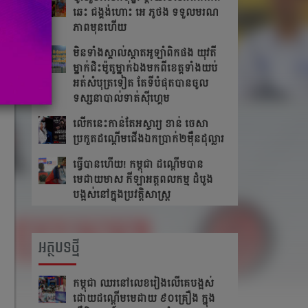
ឆេះ​ ជង្គង់​ហោះ​ អេ​ ភូថង​ ទទួល​មរណ
ភាព​មុន​ហើយ
មិនទាំងស្គាល់ស្តាតអូឡាំពិកផង យុវតី
ម្នាក់ជិះម៉ូតូម្នាក់ឯងមកពីខេត្ត​ទាំង​យប់
អត់សំបុត្រទៀត តែ​ទី​បំផុត​បាន​ចូល​
ទស្សនា​បាល់ទាត់ស៊ីហ្គេម
លើក​នេះ​កាន់​តែ​អស្ចារ្យ ខាន់ ចេសា
ប្រកួត​ដណ្តើម​ជើង​ឯកប្រាក់២ម៉ឺនដុល្លារ​
ធ្វើបានហើយ! កម្ពុជា ដណ្តើមបាន
មេដាយមាស កីឡាអត្តពលកម្ម ដំបូង
បង្អស់នៅក្នុងប្រវត្តិសាស្រ្ត
អត្ថបទថ្មី
កម្ពុជា​ ឈរនៅលេខរៀងលើគេបង្អស់​
ដោយដណ្ដើមមេដាយ​ ៩០គ្រឿង ក្នុង