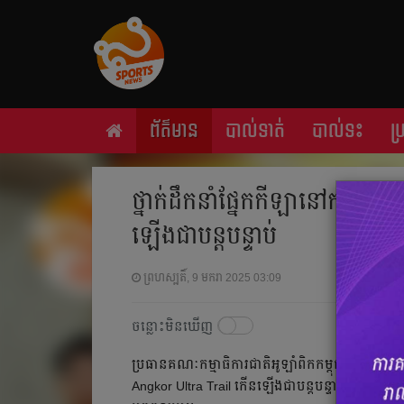
ព័ត៌មាន
បាល់ទាត់
បាល់ទះ
ប
ថ្នាក់​ដឹកនាំ​ផ្នែក​​កីឡា​នៅ​កម្ពុជា​
ឡើង​ជា​បន្តបន្ទាប់​
ព្រហស្បតិ៍, 9 មករា 2025 03:09
ចន្លោះមិនឃើញ
ប្រធាន​គណៈកម្មាធិការ​ជាតិ​អូឡាំពិក​កម្ពុជា​ (NOCC)​ ប្រ
Angkor Ultra Trail​ កើន​ឡើង​ជា​បន្តបន្ទាប់​នោះ​គឺ​កម