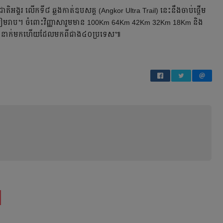
តរជាតិ​អង្គរ លើក​ទី៨​ ​​ឆ្លងកាត់​ឧបសគ្គ​ (Angkor Ultra Trail) នេះ​នឹង​ចាប់​ផ្ដើម​
ខេត្ត​សៀមរាប។​ ចំពោះ​វិញ្ញាសា​រួម​មាន​ 100Km 64Km 42Km 32Km 18Km និង
០០នាក់​មក​ហើយ​ដែល​មក​ពី​ជាង​៤០​ប្រទេស៕