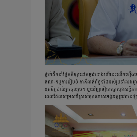
ថ្នាក់ដឹកនាំ​ផ្នែក​​កីឡា​នៅ​កម្ពុជា​ខាង​លើ​នេះ​លើក​ឡើង​ទ
គណៈកម្មការ​រៀបចំ​ ភាគី​ពាក់ព័ន្ធ​ទាំង​អស់​រួម​ទាំង​អាជ្ញា
នុក​ចិត្ត​ដល់​អ្នក​ចូលរួម។​ មួយ​វិញ​ទៀត​កត្តា​សុខ​សន្តិ
ពេល​ដែល​សម្រស់​ដ៏​ស្រស់​ស្អាត​របស់​អង្គរវត្ត​ត្រូវ​បាន​ផ្សព