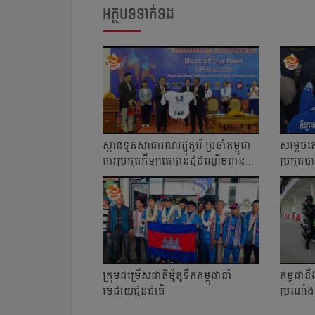
អត្ថបទទាក់ទង
ស្ថានទូតសាធារណរដ្ឋកូរ៉េ ប្រចាំកម្ពុជា
សម្ដេច​តេ
ការប្រកួតកីឡាតេក្វាន់ដូដណ្ដើមពាន...
ប្រកួត​ប
ក្រុម​ជម្រើស​ជាតិ​ម៉ូតូ​ទឹក​កម្ពុជា​នាំ​
កម្ពុជានឹ
មេដាយ​ជូន​ជាតិ
ប្រណាំង