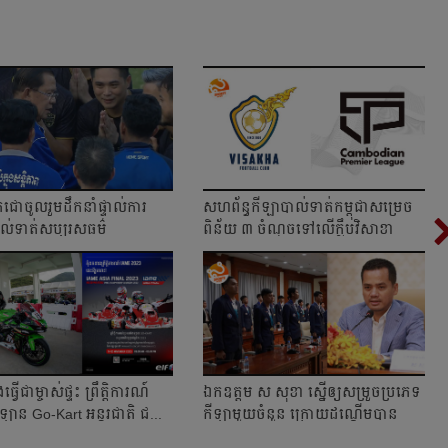
ជោ​​ចូល​រួម​ដឹកនាំ​ផ្ទាល់​ការ​
សហព័ន្ធ​កីឡា​បាល់ទាត់​កម្ពុជា​សម្រេច​
ាល់ទាត់​សប្បុរស​ធម៌
ពិន័យ​ ៣ ចំណុច​ទៅ​លើ​ក្លឹប​វិសាខា
ងធ្វើជាម្ចាស់ផ្ទះ ព្រឹត្តិការណ៍
ឯកឧត្ដម ស សុខា ស្នើឲ្យសម្រួចប្រភេទ
ឡាន Go-Kart អន្តរជាតិ ជ...
កីឡាមួយចំនួន ក្រោយដណ្ដើមបាន
មេដាយ ៧១គ...