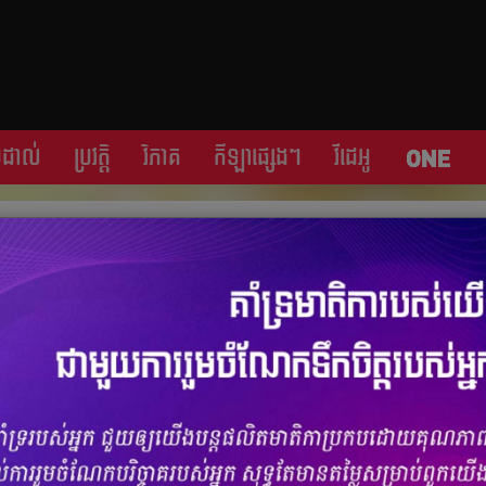
្រដាល់
ប្រវត្តិ​​
វិភាគ
កីឡា​ផ្សេង​ៗ
វីដេអូ
 ប្រាប់​កត្តា​សំខាន់​ និង​កំណើន​អ្នក​រត់​ប្រណាំង​កើន​
ចំនួនមតិ
0
|
ចំនួនចែករំលែក 0
ាប់​ពី​​កត្តា​សំខាន់ៗ​មួយ​ចំនួន​ និង​កំណើន​អ្នក​ចូលរួម​រត់​ប្រណាំង​ពិសេស​
្រិត​នៃ​ការ​រៀបចំ​បាន​ល្អ​ ខណៈ​ប្រទេស​ជាតិ​មាន​សន្តិភាព​ទើប​បរទេស​តែងតែ​