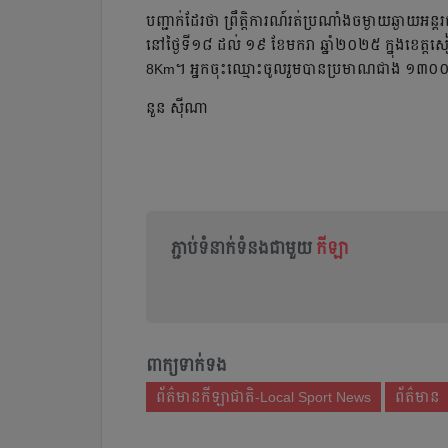
បញ្ជាក់​ដែរ​ថា​ ព្រឹត្តិការណ៍​រត់​ប្រណាំង​ចម្ងាយ​ឆ្ងាយ​អន្
នៅ​ថ្ងៃ​ទី១៨​ ដល់ ១៩​ ខែ​មករា​ ឆ្នាំ​២០២៥​ ក្នុង​
8Km។​ អ្នក​ចុះឈ្មោះ​ចូលរួម​​បាន​ប្រមាណ​ជាង​ ១៣
នួន ស៊ីណា
ភ្ជាប់ទំនាក់ទំនងជាមួយ
កីឡា
ពាក្យទាក់ទង
ព័ត៌មានកីឡាជាតិ-Local Sport News
ព័ត៌មាន