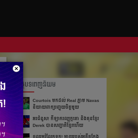
×
អត្ថបទពេញនិយម
Courtois មក​ដល់​ Real ភ្លាម​​ Navas
និយាយ​ពាក្យ​រញ្ជួយ​ចិត្ត​មួយ​
អរ​ជំនួស!​ កីឡាករ​ល្បុក្កតោ​ និង​គុន​ខ្មែរ​
Derek​ បាន​សញ្ជាតិ​ខ្មែរ​ហើយ​
ចូលរួម​រំលែក​ទុក្ខ​! ម្ដាយ​របស់​អតីត​កែង​