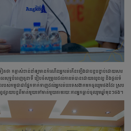
ៀត​ថា​ កត្តា​សំខាន់​នាំ​ឲ្យ​មាន​កំណើន​អ្នក​រត់​កើនឡើង​ជា​បន្តបន្ទាប់​ដោយ​សារ​​​
ធរ​សុទ្ធ​បំពេញ​តួនាទី​ រៀបចំ​សម្រួល​ដល់​ការ​រត់​បាន​ដោយ​រលូន​ល្អ​ និង​ផ្តល់​ទំ​
ភាព​របស់​កម្ពុជា​ជា​ផ្នែក​ទាក់ទាញ​ដល់​អ្នក​រត់​បរទេស​ងាក​មក​ចូលរួម​ផង​ដែរ​ ស្រប
្វផ្សាយ​បន្ត​ពី​មាត់​មួយ​ទៅ​មាត់​មួយ​តាម​រយៈ​ការ​អ្នក​ធ្លាប់​ចូលរួម​ឆ្នាំ​មុនៗ​ផង​។​