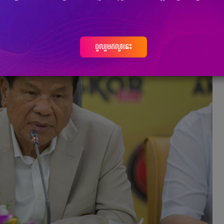
ចូលរួមឥលូវនេះ