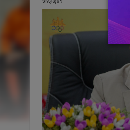
មក​ចូលរួម។​