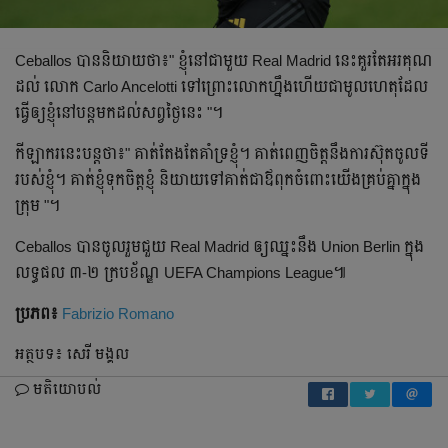
Ceballos បាន​និយាយ​ថា​៖" ខ្ញុំ​នៅ​ជា​មួយ​ Real Madrid នេះ​គួរ​តែ​អរគុណ​
ដល់​ លោក​ Carlo Ancelotti ទៅ​ព្រោះ​លោក​ហ្នឹង​ហើយ​ជា​មូលហេតុ​ដែល​
ធ្វើ​ឲ្យ​ខ្ញុំ​នៅ​បន្ត​មក​ដល់​សព្វ​ថ្ងៃ​នេះ​ "។
កីឡាករ​នេះ​បន្ត​ថា​៖" គាត់​តែង​តែ​គាំទ្រ​ខ្ញុំ​។ គាត់​ពេញ​ចិត្ត​នឹង​ការ​ស៊ុត​ចូល​ទី​
របស់​ខ្ញុំ​។ គាត់​ខ្ញុំ​ទុក​ចិត្ត​ខ្ញុំ​ និយាយ​ទៅ​គាត់​ជា​ឪពុក​ចំពោះ​យើង​គ្រប់​គ្នា​ក្នុង​
ក្រុម​ "។
Ceballos បាន​ចូល​រួម​ជួយ​ Real Madrid ឲ្យ​ឈ្នះ​នឹង​ Union Berlin ក្នុង​
លទ្ធផល​ ៣-២ ក្របខ័ណ្ឌ​ UEFA Champions League៕
ប្រភព៖
Fabrizio Romano
អត្ថបទ៖ សេរី មង្គល
មតិយោបល់