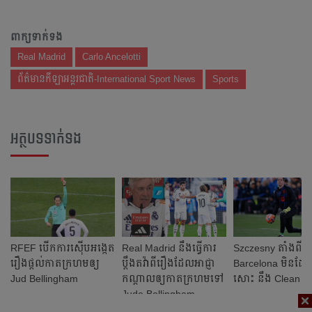
ពាក្យទាក់ទង
Real Madrid
Carlo Ancelotti
ព័ត៌មានកីឡាអន្តរជាតិ-International Sport News
Sports
អត្ថបទទាក់ទង
RFEF បើក​ការ​ស៊ើប​អង្កេត​
Real Madrid នឹង​ធ្វើ​ការ​
Szczesny តាំង​ពី​ចូ
រឿង​ផ្ដល់​កាត​ក្រហម​ឲ្យ
ប្ដឹង​តវ៉ា​ពី​រឿង​ដែល​អាជ្ញា
Barcelona មិនដែល​
Jud Bellingham
កណ្ដាល​ឲ្យ​កាត​ក្រហម​ទៅ​
សោះ នឹង​ Clean S
Jude Bellingham
...