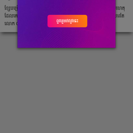
ខ្សែបម្រើ​ Dani Ceballos បាន​និយាយ​កាល​ពីពេលថ្មីៗ​នេះ​ថា​ មូលហេតុ​
ដែល​គេ​នៅ​បន្ត​ជា​មួយ​ក្លឹប​ Real Madrid ដល់​សព្វ​ថ្ងៃ​នេះ​គឺ​ដោយ​សារ​តែ​
ចូលរួមឥលូវនេះ
លោក​ Carlo Ancelotti។