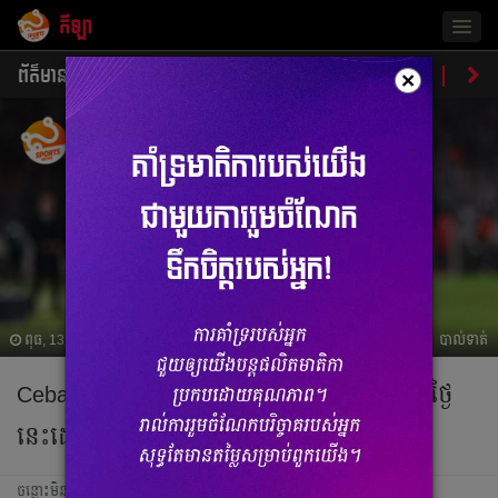
កីឡា
Togg
navig
ព័ត៌មាន
បាល់ទាត់
បាល់ទះ
ប្រដាល់
ប្រវត្តិ​​
វិភា
×
ពុធ, 13 ធ្នូ 2023 13:27
បាល់ទាត់
Ceballosថា​ មូលហេតុ​ដែល​នៅ​ Real ដល់​សព្វ​ថ្ងៃ​
នេះ​ដោយ​សារ​តែ​ Ancelotti
ចន្លោះមិនឃើញ