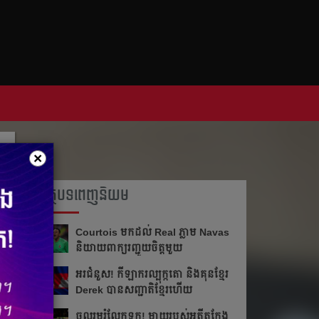
×
អត្ថបទពេញនិយម
Courtois មក​ដល់​ Real ភ្លាម​​ Navas
និយាយ​ពាក្យ​រញ្ជួយ​ចិត្ត​មួយ​
អរ​ជំនួស!​ កីឡាករ​ល្បុក្កតោ​ និង​គុន​ខ្មែរ​
Derek​ បាន​សញ្ជាតិ​ខ្មែរ​ហើយ​
ចូលរួម​រំលែក​ទុក្ខ​! ម្ដាយ​របស់​អតីត​កែង​