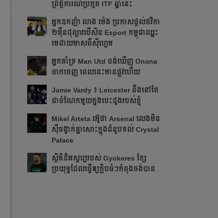
ព្រឹត្ដិការណ៍ប្រកួត ITF​ ឆ្នាំនេះ
អ្នក​ឧកញ៉ា លាង ម៉េង ​ប្រកាស​ផ្ដល់​ថវិកា​
២​ម៉ឺន​ដុល្លារ​បើ​សិន​​ Esport កម្ពុជា​​ឈ្នះ​​
មេដាយ​មាស​ពី​ស៊ីហ្គេម​
អ្នក​គាំទ្រ Man Utd ចង់​ឃើញ Onana
ចាកចេញ​ ពេលនេះ​មាន​ផ្លូវ​ហើយ​​
Jamie Vardy ៖ Leicester នឹង​នៅ​តែ​
ជា​ចំណែក​មួយ​ក្នុង​បេះដូង​របស់​ខ្ញុំ​
Mikel Arteta ​រអ៊ូ​ថា​​ Arsenal លេង​មិន​
ស៊ី​ចង្វាក់​គ្នា​​សោះ​ក្នុង​ជំនួប​ទល់ Crystal
Palace
​ស្ថិតិ​ដ៏​អស្ចារ្យ​​របស់ Gyokeres ខ្សែ​
ប្រយុទ្ធ​ដែល​​ធ្វើ​ឲ្យ​ក្លិប​ធំៗ​កំពុង​ចង់បាន​