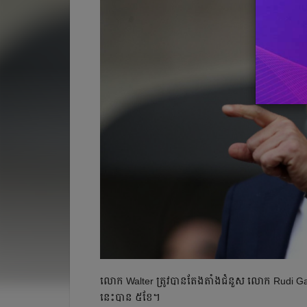
លោក​ Walter ត្រូវ​បាន​តែង​តាំង​ជំនួស​ លោក​ Rudi Gar
នេះ​បាន​ ៥ខែ​។