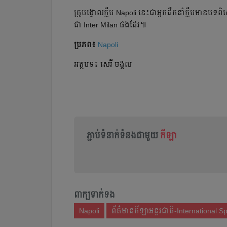
គ្រូបង្គោល​ក្លឹប​ Napoli នេះ​ជា​អ្នកដឹកនាំ​ក្លឹប​មាន​បទពិ
ជា​ Inter Milan ផង​ដែរ​៕
ប្រភព៖
Napoli
អត្ថបទ៖ សេរី មង្គល
ភ្ជាប់ទំនាក់ទំនងជាមួយ
កីឡា
ពាក្យទាក់ទង
Napoli
ព័ត៌មានកីឡាអន្តរជាតិ-International S