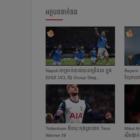
អត្ថបទទាក់ទង
Napoli រក​គ្រាប់​បាល់​បាន​ច្រើន​គេ​ ក្នុង​
Bayern ខិ
ប្រកួត​ UCL វគ្គ​ Group Stag...
ខ្សែ​ការ
Tottenham មិន​ចុះ​កុង​ត្រា​យក Timo
Mikel Art
Werner ទេ​​
ស៊ី​ចង្វាក់