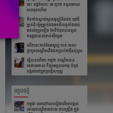
ឆេះ​ ជង្គង់​ហោះ​ អេ​ ភូថង​ ទទួល​មរណ
ភាព​មុន​ហើយ
មិនទាំងស្គាល់ស្តាតអូឡាំពិកផង យុវតី
ម្នាក់ជិះម៉ូតូម្នាក់ឯងមកពីខេត្ត​ទាំង​យប់
អត់សំបុត្រទៀត តែ​ទី​បំផុត​បាន​ចូល​
ទស្សនា​បាល់ទាត់ស៊ីហ្គេម
លើក​នេះ​កាន់​តែ​អស្ចារ្យ ខាន់ ចេសា
ប្រកួត​ដណ្តើម​ជើង​ឯកប្រាក់២ម៉ឺនដុល្លារ​
ធ្វើបានហើយ! កម្ពុជា ដណ្តើមបាន
មេដាយមាស កីឡាអត្តពលកម្ម ដំបូង
បង្អស់នៅក្នុងប្រវត្តិសាស្រ្ត
អត្ថបទថ្មី
កម្ពុជា​ ឈរនៅលេខរៀងលើគេបង្អស់​
ដោយដណ្ដើមមេដាយ​ ៩០គ្រឿង ក្នុង