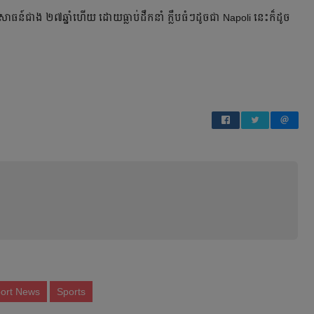
សោធន៍​ជាង​ ២៧ឆ្នាំ​ហើយ​ ដោយ​ធ្លាប់​ដឹកនាំ​ ក្លឹប​ធំៗ​ដូច​ជា​ Napoli នេះ​ក៏​ដូច​
port News
Sports