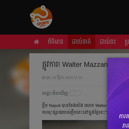
ព័ត៌មាន
បាល់ទាត់
បាល់ទះ
ប
ផ្លូវការ​! Walter Mazzarri អតីត​គ្
ពុធ, 15 វិច្ឆិកា 2023 11:31
ចន្លោះមិនឃើញ
ក្លឹប​ Napoli បាន​តែង​តាំង​ លោក​ Walter Mazzarri ឲ្យ​
ការ​ចុះ​ផ្សាយ​របស់​ក្លឹប​នេះ​នៅ​ក្នុង​ថ្ងៃ​នេះ​។