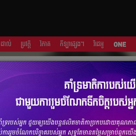
្រដាល់
ប្រវត្តិ​​
វិភាគ
កីឡា​ផ្សេង​ៗ
វីដេអូ
រូ​ Inter នឹង​មក​ដឹកនាំ​ Napoli
ចំនួនមតិ
0
|
ចំនួនចែករំលែក 0
មក​ធ្វើ​ជា​គ្រូបង្គោល​ថ្មី​សម្រាប់​រដូវកាល​ឆ្នាំ​២០២៣/២៤ នេះ​។ បើ​យោង​តាម​