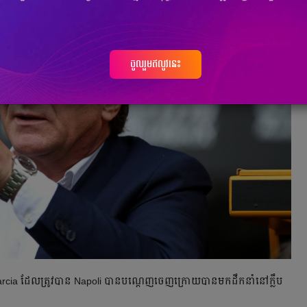
ចូលរួមឥលូវនេះ
cia ដែល​ត្រូវ​បាន​ Napoli បាន​បណ្ដេញ​ចេញ​ក្រោយ​បាន​មក​ដឹកនាំ​នៅ​ក្លឹប​