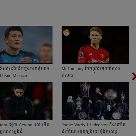
ត​កាន់តែ​ជិត​ក្នុង​ការ​ផ្ទេរ​យក​
McTominay ចែក​ផ្លូវ​ជាមួយ​បិសាច​
ពារ Kim Min-jae
ក្រហម
eta ​រអ៊ូ​ថា​​ Arsenal លេង​មិន​
Jamie Vardy ៖ Leicester នឹង​នៅ​តែ​
​គ្នា​​សោះ​ក្នុង​ជំ...
ជា​ចំណែក​មួយ​ក្នុង​បេះដូង​របស់​ខ្ញុំ...