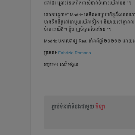
ផង​ដែរ​ ព្រោះ​តែ​គេ​ពិត​ជា​សំខាន់​ចំពោះ​យើង​មែន​ "។
លោក​បន្ត​ថា​៖" Modric គេ​មិន​សប្បាយ​ចិត្ត​នឹង​ពេល​វេលា​
មាន​ទឹកចិត្ត​នៅ​ជា​មួយ​យើង​ទៀត​។ និយាយ​ទៅ​គ្មាន​នរណា​គ
ចំពោះ​យើង​។ ខ្ញុំ​ពេញ​ចិត្ត​គេ​មែន​ទែន​ "។
Modric មក​លេង​ឲ្យ​ Real តាំង​ពី​ឆ្នាំ​២០២១២​ ដោយ​ន
ប្រភព៖
Fabrizio Romano
អត្ថបទ៖ សេរី មង្គល
ភ្ជាប់ទំនាក់ទំនងជាមួយ
កីឡា