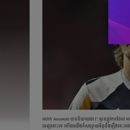
លោក​ Ancelotti បាន​និយាយ​ថា​៖" គ្មាន​ផ្លូវការ​ដែល​ 
ចេញ​នោះ​ទេ​ ហើយ​យើង​ក៏​សប្បាយ​ចិត្ត​នឹង​រឿង​នេះ​ផង​ដ