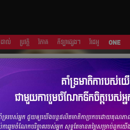
្រដាល់
ប្រវត្តិ​​
វិភាគ
កីឡា​ផ្សេង​ៗ
វីដេអូ
ាកចេញ​ពី​ Real ឡើយ
ចំនួនមតិ
0
|
ចំនួនចែករំលែក 0
ន​និយាយ​ទៅ​កាន់​សារព័ត៌មាន​នៅ​ក្នុង​ថ្ងៃ​នេះ​ ខ្សែបម្រើ​ Luka Modric នឹង​
​។