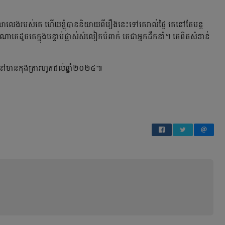
លេង​របស់​គេ​ ហើយ​ខ្ញុំ​បាន​និយាយ​ពី​រឿង​នេះ​ទៅ​គេ​រាល់​ថ្ងៃ​ គេ​នៅ​តែ​បន្ត​
េ​ដូច​គេ​ក្នុង​បន្ទាប់​ផ្លាស់​សំលៀក​បំពាក់​ គេ​ជា​អ្នកដឹកនាំ​។ គេ​ពិត​សំខាន់​
ៅ​មាន​កុងត្រា​រហូត​ដល់​ឆ្នាំ​២០២៤៕