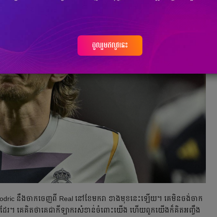
ចូលរួមឥលូវនេះ
Modric នឹង​ចាកចេញ​ពី​ Real នៅ​ខែ​មករា​ ខាង​មុខ​នេះ​ឡើយ​។ គេ​មិន​ចង់​ចាក
ែរ​។ គេ​គិត​ថា​គេ​ជា​កីឡាករ​សំខាន់​ចំពោះ​យើង​ ហើយ​ពួក​យើង​ក៏​គិត​អញ្ចឹង​