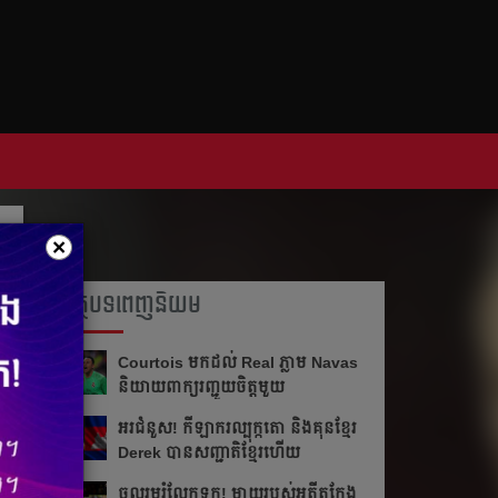
×
អត្ថបទពេញនិយម
Courtois មក​ដល់​ Real ភ្លាម​​ Navas
និយាយ​ពាក្យ​រញ្ជួយ​ចិត្ត​មួយ​
អរ​ជំនួស!​ កីឡាករ​ល្បុក្កតោ​ និង​គុន​ខ្មែរ​
Derek​ បាន​សញ្ជាតិ​ខ្មែរ​ហើយ​
ចូលរួម​រំលែក​ទុក្ខ​! ម្ដាយ​របស់​អតីត​កែង​