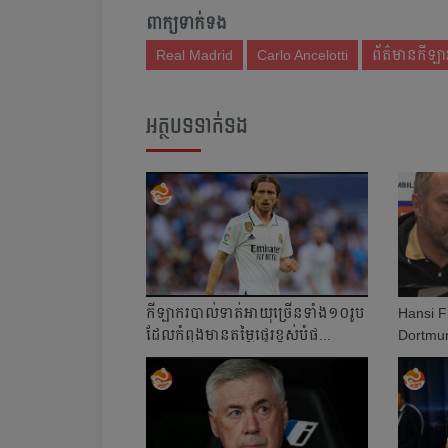
ពាក្យទាក់ទង
Real Madrid
Carlo Ancelotti
ព័ត៌មានកីឡាអ
អត្ថបទទាក់ទង
កីឡាករ​បាល់ទាត់​អាយុច្រើនទាំង​១០​រូប​
Hansi Fl
ដែលកំពុងមាន​តម្លៃ​ផ្ទេរខ្ពស់​បំផ...
Dortmun
មាន​ចំណុ