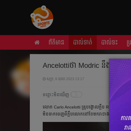
ព័ត៌មាន
បាល់ទាត់
បាល់ទះ
ប
Ancelottiថា​ Modric នឹង​មិន​ច
សុក្រ, 6 តុលា 2023 13:17
ចន្លោះមិនឃើញ
លោក​ Carlo Ancelotti គ្រូបង្គោល​ក្លឹប​ Real Madrid បា
មិន​ចាកចេញ​ពី​ក្លឹប​លោក​នៅ​ខែ​មករា​ខាង​មុខ​នេះ​ឡើយ