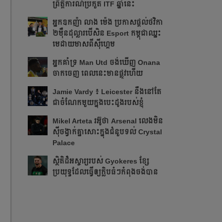
ព្រឹត្ដិការណ៍ប្រកួត ITF​ ឆ្នាំនេះ
អ្នក​ឧកញ៉ា លាង ម៉េង ​ប្រកាស​ផ្ដល់​ថវិកា​
២​ម៉ឺន​ដុល្លារ​បើ​សិន​​ Esport កម្ពុជា​​ឈ្នះ​​
មេដាយ​មាស​ពី​ស៊ីហ្គេម​
អ្នក​គាំទ្រ Man Utd ចង់​ឃើញ Onana
ចាកចេញ​ ពេលនេះ​មាន​ផ្លូវ​ហើយ​​
Jamie Vardy ៖ Leicester នឹង​នៅ​តែ​
ជា​ចំណែក​មួយ​ក្នុង​បេះដូង​របស់​ខ្ញុំ​
Mikel Arteta ​រអ៊ូ​ថា​​ Arsenal លេង​មិន​
ស៊ី​ចង្វាក់​គ្នា​​សោះ​ក្នុង​ជំនួប​ទល់ Crystal
Palace
​ស្ថិតិ​ដ៏​អស្ចារ្យ​​របស់ Gyokeres ខ្សែ​
ប្រយុទ្ធ​ដែល​​ធ្វើ​ឲ្យ​ក្លិប​ធំៗ​កំពុង​ចង់បាន​