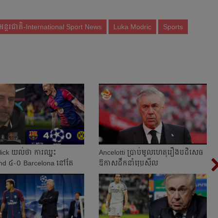
ន្តរជាតិ-International Sport News
Luka Modric
Sports
ick យល់​ថា ការ​ឈ្នះ
Ancelotti ប្រាប់​មូលហេតុ​រឿង​បដិសេធ​
d ៤-០ Barcelona នៅ​តែ​​
ឱកាស​ដឹកនាំ​ប្រេស៊ីល
ច​កែ...