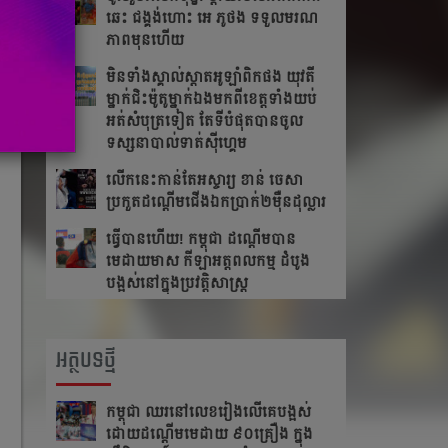
ឆេះ​ ជង្គង់​ហោះ​ អេ​ ភូថង​ ទទួល​មរណ
ភាព​មុន​ហើយ
មិនទាំងស្គាល់ស្តាតអូឡាំពិកផង យុវតី
ម្នាក់ជិះម៉ូតូម្នាក់ឯងមកពីខេត្ត​ទាំង​យប់
អត់សំបុត្រទៀត តែ​ទី​បំផុត​បាន​ចូល​
ទស្សនា​បាល់ទាត់ស៊ីហ្គេម
លើក​នេះ​កាន់​តែ​អស្ចារ្យ ខាន់ ចេសា
ប្រកួត​ដណ្តើម​ជើង​ឯកប្រាក់២ម៉ឺនដុល្លារ​
ធ្វើបានហើយ! កម្ពុជា ដណ្តើមបាន
មេដាយមាស កីឡាអត្តពលកម្ម ដំបូង
បង្អស់នៅក្នុងប្រវត្តិសាស្រ្ត
អត្ថបទថ្មី
កម្ពុជា​ ឈរនៅលេខរៀងលើគេបង្អស់​
ដោយដណ្ដើមមេដាយ​ ៩០គ្រឿង ក្នុង