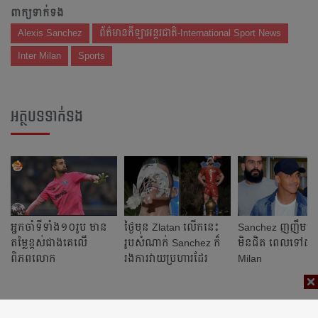
ពាក្យទាក់ទង
Alexis Sanchez
ព័ត៌មានកីឡាអន្តរជាតិ-International Sport News
Inter Milan
Sports
អត្ថបទទាក់ទង
អ្នកចាំទីទាំង១០រូប មាន​
ថ្ងៃ​មុន Zlatan លើក​នេះ
Sanchez ញញឹម​បិទ​
តម្លៃ​ខ្ពស់ជាងគេ​លើ​
រូប​សំណាក់ Sanchez ក៏​
មិន​ជិត ពេល​ទៅ​ដល់
ពិភពលោក
រង​ការ​វាយ​ប្រហារ​ដែរ
Milan