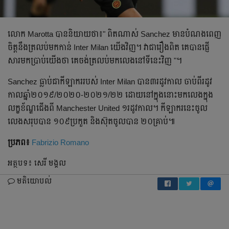
លោក​ Marotta បាន​និយាយ​ថា​៖" ពិត​ណាស់​ Sanchez មាន​បំណង​ពេញ​
ចិត្ត​នឹង​ត្រលប់​មក​កាន់​ Inter Milan យើង​វិញ​។ វា​ជា​រឿង​ពិត​ គេ​បាន​ផ្ញើ​
សារ​មក​ប្រាប់​យើង​ថា​ គេ​ចង់​ត្រលប់​មក​លេង​នៅ​ទី​នេះ​វិញ​ "។
Sanchez ធ្លាប់​ជា​កីឡាករ​របស់​ Inter Milan បាន​៣រដូវកាល​ ចាប់​ពី​រដូវ
កាល​ឆ្នាំ​២០១៩/២០២០-២០២១/២២ ដោយ​នៅ​ក្នុង​នោះ​មក​លេង​ក្នុង​
លក្ខខ័ណ្ឌ​ជើង​ពី​ Manchester United ១រដូវកាល​។ កីឡាករ​នេះ​ចូល​
លេង​សរុប​បាន​ ១០៩ប្រកួត​ និង​ស៊ុត​ចូល​បាន​ ២០គ្រាប់​៕
ប្រភព៖
Fabrizio Romano
អត្ថបទ៖ សេរី មង្គល
មតិយោបល់