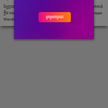
ខ្សែប្រយុទ្ធ​ Marseille កីឡាករ​ Alexis Sanchez អាច​នឹង​ត្រលប់​មក​កាន់​
ក្លឹប​ Inter Milan នេះ​បើ​យោង​តាម​ការ​លើក​ឡើង​របស់​ លោក​ Giuseppe
ចូលរួមឥលូវនេះ
Marotta នាយក​ប្រតិបត្តិ​ក្លឹប​អ៊ីតាលី​ Inter Milan នេះ​។