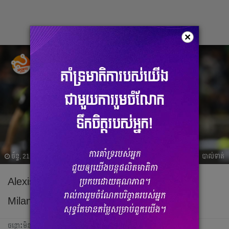
×
ច័ន្ទ, 21 សីហា 2023 12:42
បាល់ទាត់
Alexis Sanchez អាច​នឹង​ត្រលប់​មក​កាន់​ Inter
Milan វិញ​
ចន្លោះមិនឃើញ