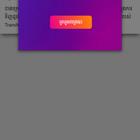
ខាង​ក្រោម​នេះ​ជា​លីគ​បាល់ទាត់​ទាំង​១០ ដែល​ចាយ​ច្រើន​បំផុត​នៅ​ក្នុង​ការ​
ទិញ​ដូរ​កីឡាករ​សម្រាប់​រដូវកាល​ថ្មី​ឆ្នាំ​២០២៣/២៤នេះ បើ​តាម​ស្ថិតិ​របស់​
ចូលរួមឥលូវនេះ
Transfermarkt៖