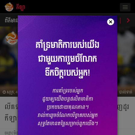
កីឡា
Togg
navig
ព័ត៌មាន
បាល់ទាត់
បាល់ទះ
ប្រដាល់
ប្រវត្តិ​​
វិភា
×
សុក្រ, 4 សីហា 2023 12:48
បាល់ទាត់
លីគ​ទាំង​១០​ ចាយ​លុយ​ច្រើន​បំផុត​នៅ​ក្នុង​ការ​ទិញដូរ​
កីឡាករ​សម្រាប់​រដូវកាល​ថ្មី​នេះ​
ចន្លោះមិនឃើញ