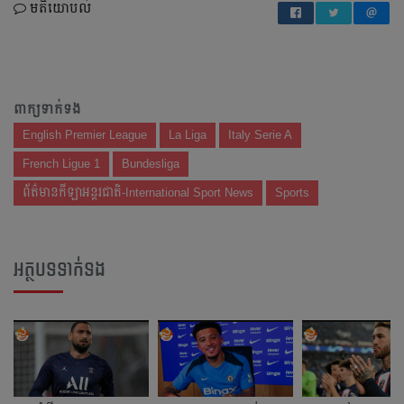
មតិយោបល់
ពាក្យទាក់ទង
English Premier League
La Liga
Italy Serie A
French Ligue 1
Bundesliga
ព័ត៌មានកីឡាអន្តរជាតិ-International Sport News
Sports
អត្ថបទទាក់ទង