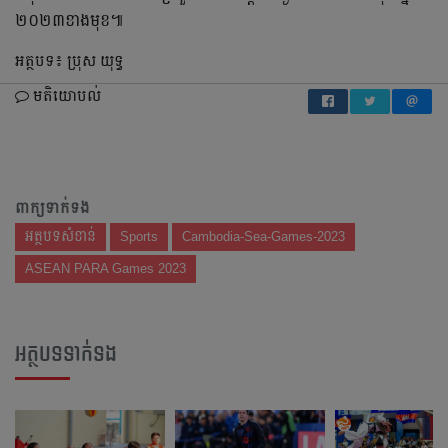
២០២៣​ខាង​មុខ៕
អត្ថបទ៖ ប្រុស យុទ្ធ
មតិយោបល់
ពាក្យទាក់ទង
អត្ថបទសំខាន់
Sports
Cambodia-Sea-Games-2023
ASEAN PARA Games 2023
អត្ថបទទាក់ទង