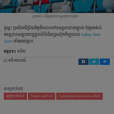
រូបភាព៖ ទំព័ររដ្ឋបាលខណ្ឌជ្រោយចង្វារ
ដូច្នេះ​ ប្រសិន​បើ​ប្រិយមិត្ត​មិន​បាន​ទៅ​ទស្សនា​ដោយ​ផ្ទាល់ កុំ​ភ្លេច​រង់ចាំ​
ទស្សនា​ការ​ផ្សាយ​បន្ត​ផ្ទាល់​ពីទំព័រ​ហ្វេសប៊ុក​កីឡារបស់
Sabay New
Sport
ទាំង​អស់​គ្នា!!!​
អត្ថបទ៖
ទារិកា
មតិយោបល់
ពាក្យទាក់ទង
អត្ថបទសំខាន់
Travel and Fun
Cambodia-Sea-Games-2023