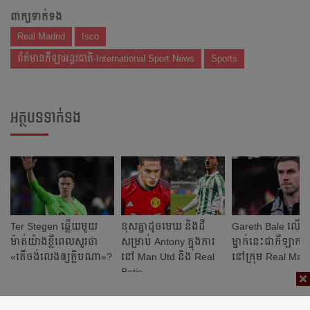
ពាក្យទាក់ទង
Real Madrid
Isco
ព័ត៌មានកីឡាអន្តរជាតិ-International Sport News
Sports
អត្ថបទទាក់ទង
Ter Stegen ឆ្លើយ​មួយ​
ខុស​គ្នា​ដូច​មេឃ​ និង​ដី
Gareth Bale លើក​
ម៉ាត់​យ៉ាង​ខ្លី​ពេល​សួរថា
សម្រាប់ Antony ក្នុង​ការ​
ម្នាក់​នេះ​ជា​កីឡាករ​ល្
«តើ​ចង់​លេង​ឲ្យ​ក្លិប​ណា​»?
នៅ Man Utd និង Real
នៅ​ក្រុម Real Mad
Betis