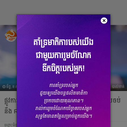
×
ច័ន្ទ, 8 សីហា 2022 13:57
បាល់ទាត់
ផ្លូវការ! Isco រក​បាន​ក្លឹប​ថ្មី​ទៅលេងហើយ​ ក្រោយ​ចប់​
នឹង​ Real Madrid
ចន្លោះមិនឃើញ