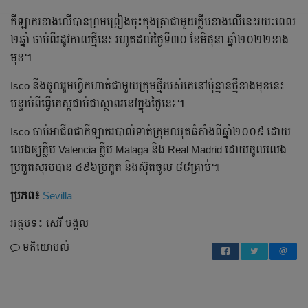
កីឡាករ​​ខាង​លើ​បាន​ព្រមព្រៀង​ចុះ​កុងត្រា​ជា​មួយ​ក្លឹប​ខាងលើ​នេះ​រយៈពេល​
២ឆ្នាំ​ ចាប់​ពី​រដូវកាល​ថ្មី​នេះ​ រហូត​ដល់​ថ្ងៃ​ទី៣០ ខែ​មិថុនា​ ឆ្នាំ​២០២២ខាង​
មុខ​។
Isco នឹង​ចូល​រួម​ហ្វឹកហាត់​ជា​មួយ​ក្រុម​ថ្មី​របស់​គេ​នៅ​ប៉ុន្មាន​ថ្មី​ខាង​មុខ​នេះ​
បន្ទាប់​ពី​ធ្វើ​តេស្ត​ជាប់​ជា​ស្ថាពរ​នៅ​ក្នុង​ថ្ងៃ​នេះ​។
Isco ចាប់​អាជីព​ជា​កីឡាករ​បាល់ទាត់​ក្រុម​ឈុត​ធំ​តាំង​ពីឆ្នាំ​២០០៩ ដោយ​
លេង​ឲ្យ​ក្លឹប​ Valencia ក្លឹប​ Malaga និង​ Real Madrid ដោយ​ចូល​លេង​
ប្រកួត​សុរប​បាន​ ៤៩៦ប្រកួត​ និង​ស៊ុត​ចូល​ ៨៨គ្រាប់៕
ប្រភព៖
Sevilla
អត្ថបទ៖ សេរី មង្គល
មតិយោបល់