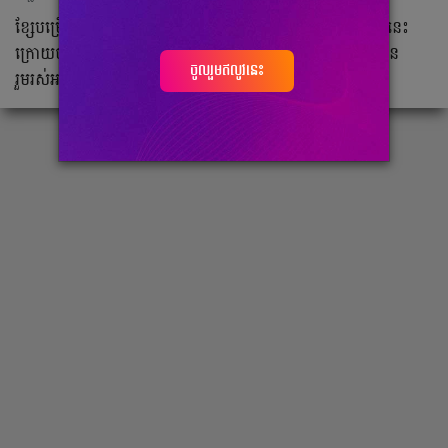
ខ្សែបម្រើ​ Isco ផ្លាស់​ទៅ​កាន់​ក្លឹប​ Sevilla ជា​ផ្លូវការ​ហើយ​នៅ​ក្នុង​ថ្ងៃ​នេះ​
ក្រោយ​ចប់​នឹង​ក្លឹប​ Real Madrid ដែល​ជា​ក្លឹប​កីឡាករ​រូប​នេះ​ធ្លាប់​បាន​
ចូលរួមឥលូវនេះ
រួមរស់​អស់​រយៈពេល​ ៩ឆ្នាំ​។