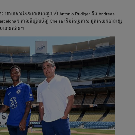
​ក្ដៅ​​នេះ ដោយ​សារ​តែ​ការ​ចាកចេញ​របស់​ Antonio Rudiger និង Andreas
rcelona។ កាល​ពី​ម្សិលមិញ Chelsa ទើប​តែ​ប្រកាស ពួក​គេ​យក​បាន​ខ្សែ​
លួន​៥០​លាន​ផោន។