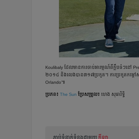
​Koulibaly ដែល​មាន​ការ​ចាប់​អារម្មណ៍​ពី​ក្លឹប​ធំ​ៗ​នៅ Pr
២០១៤ និង​លេង​បាន​៣១៧​ប្រកួត។ ការ​ប្រកួត​កម្ដៅ​សាច់
Orlando៕
ប្រភព៖
The Sun
ប្រែ​សម្រួល៖
ហេង សុធារិទ្ធិ
ភ្ជាប់ទំនាក់ទំនងជាមួយ
កីឡា