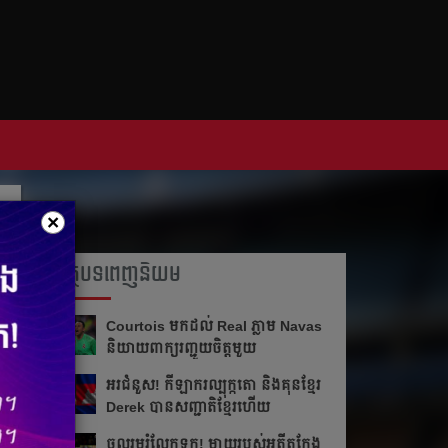
×
អត្ថបទពេញនិយម
Courtois មក​ដល់​ Real ភ្លាម​​ Navas
និយាយ​ពាក្យ​រញ្ជួយ​ចិត្ត​មួយ​
អរ​ជំនួស!​ កីឡាករ​ល្បុក្កតោ​ និង​គុន​ខ្មែរ​
Derek​ បាន​សញ្ជាតិ​ខ្មែរ​ហើយ​
ចូលរួម​រំលែក​ទុក្ខ​! ម្ដាយ​របស់​អតីត​កែង​