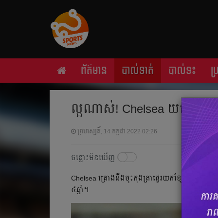
ព័ត៌មាន
បាល់ទាត់
បាល់ទះ
ប
ល្អ​ណាស់​! Chelsea យក​បាន Sterlin
ព្រហស្បតិ៍, 14 កក្កដា 2022 02:26
ចន្លោះមិនឃើញ
Chelsea គ្រោង​នឹង​ចុះ​កុងត្រា​ផ្ទេរ​យក​ខ្សែ​ការពារ​សញ
៤​ឆ្នាំ។