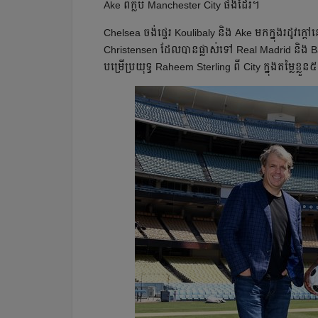
Ake ពី​ក្លឹប Manchester City ផង​ដែរ។
Chelsea ចង់​​ផ្ទេរ​ Koulibaly និង Ake មក​ក្នុង​រដូវ
Christensen ដែល​បាន​ផ្លាស់​ទៅ Real Madrid និង Ba
បម្រើ​ប្រយុទ្ធ Raheem Sterling ពី​​ City ក្នុង​តម្លៃ​​ខ្