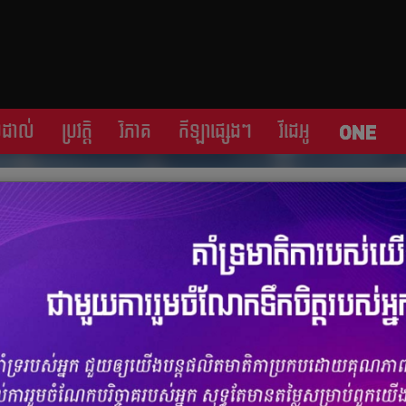
្រដាល់
ប្រវត្តិ​​
វិភាគ
កីឡា​ផ្សេង​ៗ
វីដេអូ
g និង​ខ្សែ​ការពារ​ម្នាក់​ពី​ក្លឹប Napoli
ចំនួនមតិ
0
|
ចំនួនចែករំលែក 0
្ជាតិ​សេណេហ្គាល់ Kalidou Koulibaly ពី​ក្លឹប​ Napoli លើក​កិច្ចសន្យា​រយៈពេល​