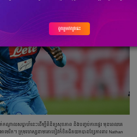
ចូលរួមឥលូវនេះ
់​កណ្ដាល​សប្ដាហ៍​នេះ​ដើម្បី​ពិនិត្យ​សុខភាព និង​បញ្ចប់​ការ​ផ្ទេរ មុន​ពេល​គេ​
​នៅ​អាមេរិក។ ក្រុម​រហស្សនាម​តោខៀវ​ក៏​ខិតជិត​យក​បាន​ខ្សែ​ការពារ​ Nathan