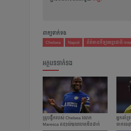
ពាក្យទាក់ទង
Chelsea
Napoli
ព័ត៌មានកីឡាអន្តរជាតិ-Int
អត្ថបទទាក់ទង
គ្រូ​បង្វឹក​របស់ Chelsea លោក
អ្នក​គា
Maresca ពន្យល់​មូលហេតុ​មិន​ដាក់
ចាកចេញ​ 
Sterling