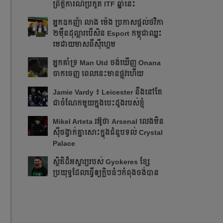
ព្រឹត្ដិការណ៍ប្រកួត ITF​ ឆ្នាំនេះ
អ្នក​ឧកញ៉ា លាង ម៉េង ​ប្រកាស​ផ្ដល់​ថវិកា​
២​ម៉ឺន​ដុល្លារ​បើ​សិន​​ Esport កម្ពុជា​​ឈ្នះ​​
មេដាយ​មាស​ពី​ស៊ីហ្គេម​
អ្នក​គាំទ្រ Man Utd ចង់​ឃើញ Onana
ចាកចេញ​ ពេលនេះ​មាន​ផ្លូវ​ហើយ​​
Jamie Vardy ៖ Leicester នឹង​នៅ​តែ​
ជា​ចំណែក​មួយ​ក្នុង​បេះដូង​របស់​ខ្ញុំ​
Mikel Arteta ​រអ៊ូ​ថា​​ Arsenal លេង​មិន​
ស៊ី​ចង្វាក់​គ្នា​​សោះ​ក្នុង​ជំនួប​ទល់ Crystal
Palace
​ស្ថិតិ​ដ៏​អស្ចារ្យ​​របស់ Gyokeres ខ្សែ​
ប្រយុទ្ធ​ដែល​​ធ្វើ​ឲ្យ​ក្លិប​ធំៗ​កំពុង​ចង់បាន​