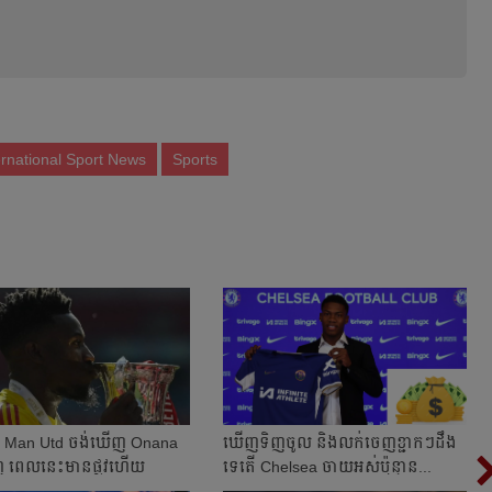
ernational Sport News
Sports
ំទ្រ Man Utd ចង់​ឃើញ Onana
​ឃើញ​ទិញ​ចូល​ និង​លក់​ចេញ​ខ្ជាក​ៗដឹង​
ពេលនេះ​មាន​ផ្លូវ​ហើយ​​
ទេ​តើ Chelsea ​ចាយ​​អស់​ប៉ុន្មាន...