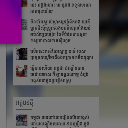
ឆេះ​ ជង្គង់​ហោះ​ អេ​ ភូថង​ ទទួល​មរណ
ភាព​មុន​ហើយ
មិនទាំងស្គាល់ស្តាតអូឡាំពិកផង យុវតី
ម្នាក់ជិះម៉ូតូម្នាក់ឯងមកពីខេត្ត​ទាំង​យប់
អត់សំបុត្រទៀត តែ​ទី​បំផុត​បាន​ចូល​
ទស្សនា​បាល់ទាត់ស៊ីហ្គេម
លើក​នេះ​កាន់​តែ​អស្ចារ្យ ខាន់ ចេសា
ប្រកួត​ដណ្តើម​ជើង​ឯកប្រាក់២ម៉ឺនដុល្លារ​
ធ្វើបានហើយ! កម្ពុជា ដណ្តើមបាន
មេដាយមាស កីឡាអត្តពលកម្ម ដំបូង
បង្អស់នៅក្នុងប្រវត្តិសាស្រ្ត
អត្ថបទថ្មី
កម្ពុជា​ ឈរនៅលេខរៀងលើគេបង្អស់​
ដោយដណ្ដើមមេដាយ​ ៩០គ្រឿង ក្នុង