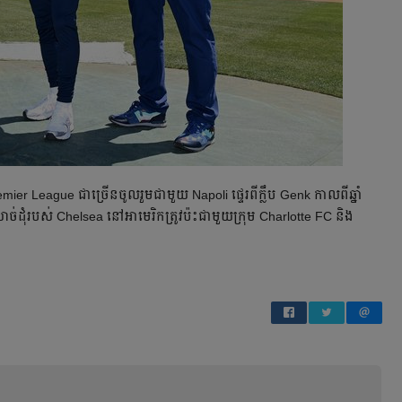
emier League ជា​ច្រើន​​ចូលរួម​ជាមួយ Napoli ផ្ទេរ​ពី​ក្លឹប Genk កាល​ពី​ឆ្នាំ​
​ដុំ​របស់ Chelsea នៅ​អាមេរិក​ត្រូវ​ប៉ះ​ជាមួយ​ក្រុម Charlotte FC និង