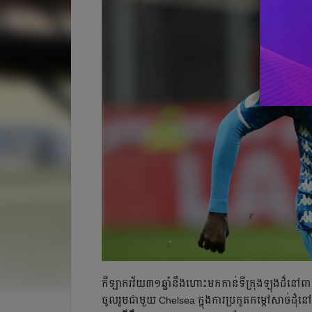
កីឡាករ​វ័យ​៣១​ឆ្នាំ​នឹង​ហោះ​មក​កាន់​ទីក្រុង​ឡុងដ៏​នៅ​ពាក
ចូលរួម​ជាមួយ Chelsea ក្នុង​ការ​ប្រកួត​កម្ដៅ​សាច់​ដុំ