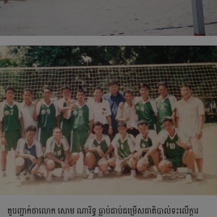
គួបញ្ជាក់ថាលោក សោម ណារិទ្ធ ធ្លាប់ជាប់ជម្រើសជាតិបាល់ទះលើក្ដារ