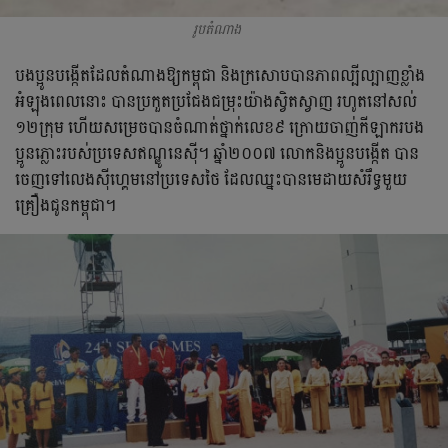
រូបតំណាង
បងប្អូនបង្កើតដែលតំណាងឱ្យកម្ពុជា និងក្រសោបបានភាពល្បីល្បាញខ្លាំង
អំឡុងពេលនោះ បានប្រកួតប្រជែងជម្រុះយ៉ាងស្វិតស្វាញ រហូតនៅ​សល់​
១២​ក្រុម​ ហើយសម្រេចបានចំណាត់ថ្នាក់លេខ៩​ ក្រោយចាញ់កីឡាករបង
ប្អូនភ្លោះរបស់ប្រទេសឥណ្ឌូនេស៊ី។ ឆ្នាំ​២០០៧ លោក​និង​ប្អូន​បង្កើត បាន​
ចេញ​ទៅ​លេង​ស៊ីហ្គេម​នៅ​ប្រទេស​ថៃ ដែល​ឈ្នះ​បាន​មេដាយ​សំរឹទ្ធ​មួយ​
គ្រឿង​ជូន​កម្ពុជា​។