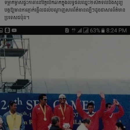
ទម្លាក់​ម្ចាស់​ផ្ទះកាតា​នៅវគ្គបើកឆាកក្នុងលទ្ធផលឈ្នះ២សិតទល់នឹងសូន្យ​
បង្កឱ្យមានការភ្ញាក់ផ្អើលដល់បណ្ដាញសារព័ត៌មានល្បីៗដូចជាសារព័ត៌មាន
ប្រទេសជប៉ុន​។​​