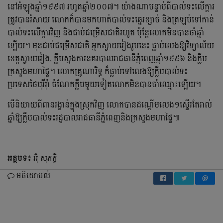
នៅអំឡុងឆ្នាំ១៩៩៧ រហូតឆ្នាំ២០០៧។​ យ៉ាងណាបន្ទាប់ពីបាល់ទះលើក្ដារ
ត្រូវបានរំសាយ លោកក៏បានមកហាត់បាល់ទះឆ្នេរខ្សាច់ និងត្រឡប់ទៅកាន់
បាល់ទះលើក្ដារវិញ និងជាប់ជម្រើសជាតិរហូត ប៉ុន្តែលោកមិនបានចាំឆ្នាំ
ឡើយ។ មុនជាប់ជម្រើសជាតិ អ្នកស្វាយរៀងរូបនេះ ធ្លាប់លេង​ឱ្យ​វិទ្យាល័យ​
ខេត្តស្វាយរៀង, ក្លឹបស្នងការនគរបាលរាជធានីភ្នំពេញឆ្នាំ១៩៩៦ និងក្លឹប
ក្រសួងមហាផ្ទៃ។ លោកគ្រូណារិទ្ធ ក៏ធ្លាប់ទៅលេងឱ្យក្លឹបបាល់ទះ
ប្រទេសថៃបុរីរ៉ាំ ចំណែកក្លឹបមួយទៀតលោកមិនបានចាំឈ្មោះឡើយ។
បើនិយាយពីពានរង្វាន់ក្នុងស្រុកវិញ លោកបានដណ្ដើមលេង១ស្ទើរតែរាល់
ឆ្នាំឱ្យក្លឹបបាល់ទះ​រដ្ឋបាល​រាជធានី​ភ្នំពេញនិងក្រសួងមហាផ្ទៃ៕
អត្ថបទ៖
អ៊ុំ សុភក្តិ
មតិយោបល់