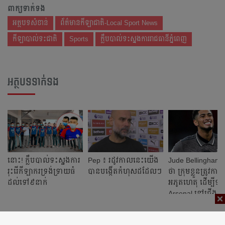
ពាក្យទាក់ទង
អត្ថបទសំខាន់
ព័ត៌មានកីឡាជាតិ-Local Sport News
កីឡាបាល់ទះជាតិ
Sports
ក្លឹបបាល់ទះស្នងការរាជធានីភ្នំពេញ
អត្ថបទទាក់ទង
នោះ! ក្លឹបបាល់ទះស្នងការ
Pep ៖ រដូវ​កាល​នេះ​យើង​
Jude Bellingham 
រុះរើកីឡាករទ្រង់ទ្រាយធំ
បាន​បង្កើត​កំហុស​ដដែល​ៗ​
ថា ក្រុម​ខ្លួន​ត្រូវ​ការ​ធ
ដល់ទៅ​៩​នាក់
អភូតហេតុ​ ដើម្បី​ទម្ល
Arsenal នៅ​ជើង​ទី​