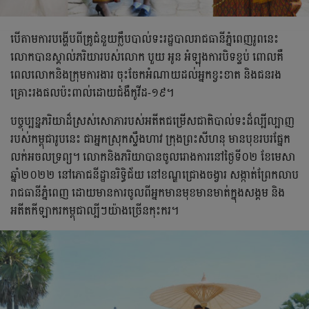
បើ​តាម​ការ​បង្ហើប​ពី​គ្រូជំនួយ​ក្លឹប​បាល់ទះ​រដ្ឋបាលរាជធានី​ភ្នំពេញរូព​នេះ​
លោក​បាន​ស្គាល់​ភរិយារបស់​លោក​ បួយ អូន ​អំឡុង​ការ​បិទ​ខ្ទប់​ ពោល​គឺ​
ពេល​លោក​និង​ក្រុម​​ការងារ​​ ចុះចែក​អំណាយ​ដល់​​​អ្នក​ខ្វះខាត​​ និង​ជនរង
គ្រោះ​រង​ផល​ប៉ះពាល់​ដោយ​ជំងឺកូវីដ-១៩។
បច្ចុប្បន្ន​ភរិយា​ដ៏​ស្រស់​សោភា​របស់​អតីត​ជម្រើស​ជាតិ​បាល់ទះ​ដ៏ល្បីល្បាញ​
របស់​កម្ពុជា​រូប​នេះ ជា​អ្នក​ស្រុក​ស្ទឹង​ហាវ ក្រុង​ព្រះ​សីហនុ មាន​បុខ​របរ​​ផ្នែក​
លក់​អចលទ្រព្យ។ លោក​និង​ភរិយាបាន​ចូល​រោង​ការ​​​នៅ​ថ្ងៃ​ទី០២ ខែមេសា
ឆ្នាំ​២០២២ នៅ​ភោជនីដ្ឋាន​រិទ្ធិជ័យ​ នៅ​ខណ្ឌជ្រោងចង្វារ សង្កាត់​ព្រែក​លាប
រាជធានីភ្នំពេញ ដោយ​មាន​ការ​ចូល​ពី​អ្នក​មាន​មុខ​មាន​មាត់​ក្នុង​សង្គម និង​
អតីត​កីឡាករ​កម្ពុជា​ល្បីៗ​យ៉ាងច្រើន​កុះករ​។