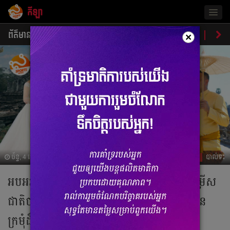
កីឡា
Togg
navig
ព័ត៌មាន
បាល់ទាត់
បាល់ទះ
ប្រដាល់
ប្រវត្តិ​​
វិភា
×
ច័ន្ទ, 4 មេសា 2022 04:40
បាល់ទះ
អបអរសាទរ! លោកគ្រូ សោម ណារិទ្ធ អតីត​ជម្រើស​
ជាតិ​បាល់ទះ​ឆ្នេរ​ខ្សាច់​ដ៏​ល្បី​ល្បាញ​រៀប​ការ​នឹង​កូន​
ក្រមុំដ៏​ស្រស់​ស្អាតវ័យ​ទើប​២៩​ឆ្នាំ​