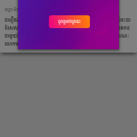
ចន្លោះមិនឃើញ
ជា​រឿង​ដ៏​ត្រេក​អរ​មួយ​សម្រាប់​ប្រិយមិត្ត​ដែល​ស្នេហា​វិស័យ​កីឡា​បាល់ទះជា​
ចូលរួមឥលូវនេះ
ពិសេស​ហ្វេន​ៗរបស់​លោកគ្រូ សោម ណារិទ្ធ ដ្បិត​​លោក​បាន​ចូល​រោង​ការ​
ជាមួយ​នឹង​កូន​ក្រមុំ​ដ៏​ស្រស់​ស្អាត​មួយ​រូប​វ័យ​ទើប​តែ​២៩​ឆ្នាំ​ប៉ុណ្ណោះ ខណៈ​
លោក​មាន​វ័យ​៤៤​ឆ្នាំទៅហើយ​​។