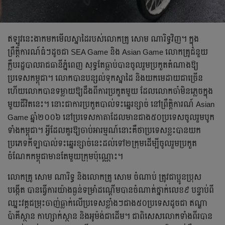
ឥឡូវ​នេះ​ងាក​មក​មើល​ស្នាដៃ​របស់​លោកគ្រូ សោម ណារិទ្ធ​វិញ។ ក្នុង
ព្រឹត្តិការណ៍ធំៗ​​ដូចជា SEA Game និង Asian Game លោកគ្រូជំនួយ​
ក្លឹបរដ្ឋ​បាលរាជធានីភុ្នំពេញ ​សុទ្ធតែធ្លាប់បានចូលរួមប្រកួតតំណាងឱ្យ
ប្រទេសកម្ពុជា។ លោកបានបន្សល់ទុកស្នាដៃ និងយកមេដាយជាច្រើន
ហើយលោក​បានទម្លាយឱ្យដឹងពីការប្រកួតមួយ ដែលលោកចាំមិនភ្លេចក្នុង
មួយជីវិតនេះ។ ​នោះជាការប្រកួតបាល់​ទះ​ឆ្នេរខ្សាច់​ នៅព្រឹត្តិការណ៍ Asian
Game ឆ្នាំ២០០៦ នៅប្រទេសកាតាដែលមានជាង​៥០​ប្រទេស​ចូលរួមបូក
ទាំងកម្ពុជា​។ អ្វីដែលគួរឱ្យចាប់អារម្មណ៍នោះគឺថាប្រទេសខ្លះបានយក
ប្រភេទកីឡាបាល់ទះឆ្នេរខ្សាច់នេះដល់ទៅ២ក្រុមដើម្បីចូលរួមប្រកួត
ចំណែកកម្ពុជាមានតែមួយក្រុមប៉ុណ្ណោះ។
​លោកគ្រូ សោម ណារិទ្ធ និងលោកគ្រូ សោម ចំណាប់ ត្រូវជាប្អូនប្រុស
បង្កើត បានធ្វើការយ៉ាងធ្ងន់​ទម្រាំដណ្ដើមបានចំណាត់ថ្នាក់លេខ៩ បន្ទាប់ពី
ឈ្នះវគ្គជម្រុះចាញ់ធ្លាក់លើប្រទេសខ្លាំងៗជាង​៥០​ប្រទេស​ដូចជា​ ឥណ្ឌា
ប៉ាគីស្ថាន កាហ្សាក់ស្ថាន និងអូម៉ង់ជាដើម។ ជា​ពិសេស​លោកទាំង​ពីរ​បាន​​​