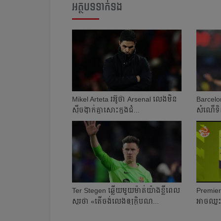
អត្ថបទទាក់ទង
Mikel Arteta ​រអ៊ូ​ថា​​ Arsenal លេង​មិន​
Barcelo
ស៊ី​ចង្វាក់​គ្នា​​សោះ​ក្នុង​ជំ...
សំណើ​ទិញ
Ter Stegen ឆ្លើយ​មួយ​ម៉ាត់​យ៉ាង​ខ្លី​ពេល​
Premier
សួរថា «តើ​ចង់​លេង​ឲ្យ​ក្លិប​ណ...
អាច​ឈ្នះ​