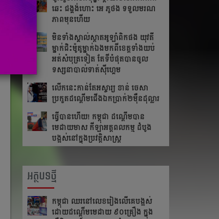
ឆេះ​ ជង្គង់​ហោះ​ អេ​ ភូថង​ ទទួល​មរណ
ភាព​មុន​ហើយ
មិនទាំងស្គាល់ស្តាតអូឡាំពិកផង យុវតី
ម្នាក់ជិះម៉ូតូម្នាក់ឯងមកពីខេត្ត​ទាំង​យប់
អត់សំបុត្រទៀត តែ​ទី​បំផុត​បាន​ចូល​
ទស្សនា​បាល់ទាត់ស៊ីហ្គេម
លើក​នេះ​កាន់​តែ​អស្ចារ្យ ខាន់ ចេសា
ប្រកួត​ដណ្តើម​ជើង​ឯកប្រាក់២ម៉ឺនដុល្លារ​
ធ្វើបានហើយ! កម្ពុជា ដណ្តើមបាន
មេដាយមាស កីឡាអត្តពលកម្ម ដំបូង
បង្អស់នៅក្នុងប្រវត្តិសាស្រ្ត
អត្ថបទថ្មី
កម្ពុជា​ ឈរនៅលេខរៀងលើគេបង្អស់​
ដោយដណ្ដើមមេដាយ​ ៩០គ្រឿង ក្នុង