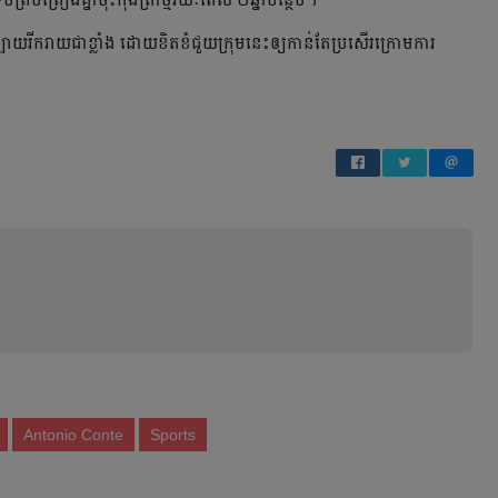
​ព្រមព្រៀង​គ្នា​ចុះ​កុងត្រា​ថ្មី​រយៈពេល​ ២ឆ្នាំ​បន្ថែម​។
យ​រីករាយ​ជា​ខ្លាំង​ ដោយ​ខិត​ខំ​ជួយ​ក្រុម​នេះ​ឲ្យ​កាន់​តែ​ប្រសើរ​ក្រោម​ការ​
Antonio Conte
Sports