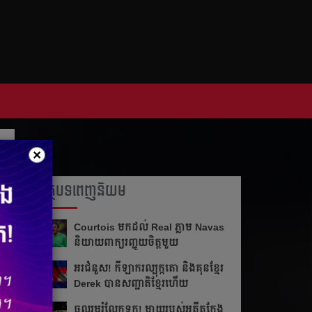
×
អត្ថបទពេញនិយម
Courtois មក​ដល់​ Real ភ្លាម​​ Navas
និយាយ​ពាក្យ​រញ្ជួយ​ចិត្ត​មួយ​
អរ​ជំនួស!​ កីឡាករ​ល្បុក្កតោ​ និង​គុន​ខ្មែរ​
Derek​ បាន​សញ្ជាតិ​ខ្មែរ​ហើយ​
ចូលរួម​រំលែក​ទុក្ខ​! ម្ដាយ​របស់​អតីត​កែង​