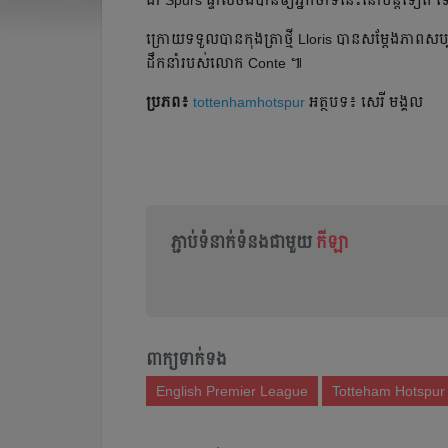
ជា​ Spurs ផ្ទាល់​ចង់​បាន​ឲ្យ​អ្នកចាំទី​នេះ​នៅ​បន្ត​ទៀត​ ទើប
ក្រោយ​ទទួល​បាន​កុងត្រា​ថ្មី​ Lloris បាន​សម្ដែង​ភាព​សប្បា
ដឹកនាំ​របស់​លោក​ Conte ៕
ប្រភព៖
tottenhamhotspur
អត្ថបទ៖ សេរី មង្គល
ភ្ជាប់ទំនាក់ទំនងជាមួយ
កីឡា
ពាក្យទាក់ទង
English Premier League
Totteham Hotspur