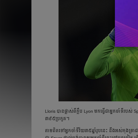
Lloris បាន​ផ្លាស់​ពី​ក្លឹប​ Lyon មក​ធ្វើ​ជា​អ្នកចាំទី​របស
៣៩៥ប្រកួត​។
តាម​ពិត​ទៅ​អ្នកចាំទី​វ័យ​៣៥ឆ្នាំ​រូប​នេះ​ នឹង​អស់​កុងត្រា​