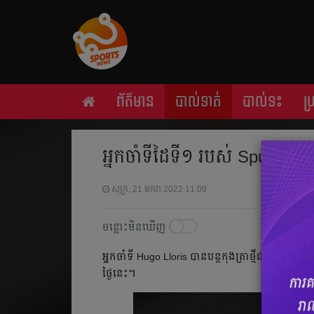
ព័ត៌មាន
បាល់ទាត់
បាល់ទះ
ប
អ្នកចាំទី​ដៃ​ទី​១ របស់​ Spurs បាន​បន្
សុក្រ, 21 មករា 2022 11:09
ចន្លោះមិនឃើញ
អ្នកចាំទី​ Hugo Lloris បាន​បន្ត​កុងត្រា​ថ្មី​ជា​មួយ​ក្
ថ្ងៃ​នេះ។