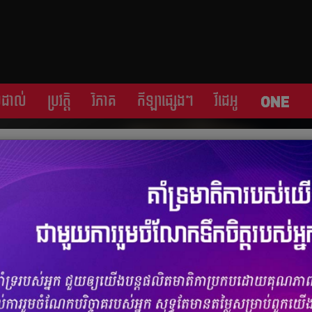
្រដាល់
ប្រវត្តិ​​
វិភាគ
កីឡា​ផ្សេង​ៗ
វីដេអូ
ត​កុងត្រា​ថ្មី​ ២ឆ្នាំ​បន្ថែម​ទៀត​
ចំនួនមតិ
0
|
ចំនួនចែករំលែក 0
លឹប​ Tottenham Hotspure រយៈ​ពេល​ ២ឆ្នាំ​បន្ថែម​ទៀត​រហូតដល់ឆ្នាំ២០២៤ នៅ​ក្នុង​