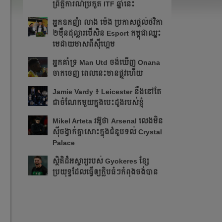
ព្រឹត្ដិការណ៍ប្រកួត ITF​ ឆ្នាំនេះ
អ្នក​ឧកញ៉ា លាង ម៉េង ​ប្រកាស​ផ្ដល់​ថវិកា​
២​ម៉ឺន​ដុល្លារ​បើ​សិន​​ Esport កម្ពុជា​​ឈ្នះ​​
មេដាយ​មាស​ពី​ស៊ីហ្គេម​
អ្នក​គាំទ្រ Man Utd ចង់​ឃើញ Onana
ចាកចេញ​ ពេលនេះ​មាន​ផ្លូវ​ហើយ​​
Jamie Vardy ៖ Leicester នឹង​នៅ​តែ​
ជា​ចំណែក​មួយ​ក្នុង​បេះដូង​របស់​ខ្ញុំ​
Mikel Arteta ​រអ៊ូ​ថា​​ Arsenal លេង​មិន​
ស៊ី​ចង្វាក់​គ្នា​​សោះ​ក្នុង​ជំនួប​ទល់ Crystal
Palace
​ស្ថិតិ​ដ៏​អស្ចារ្យ​​របស់ Gyokeres ខ្សែ​
ប្រយុទ្ធ​ដែល​​ធ្វើ​ឲ្យ​ក្លិប​ធំៗ​កំពុង​ចង់បាន​