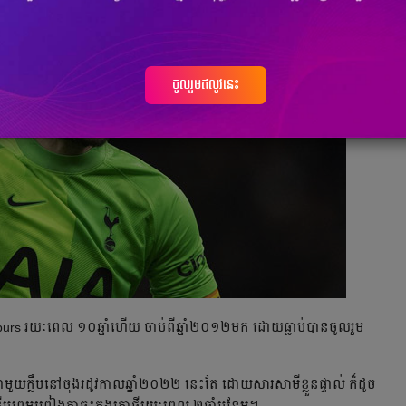
ចូលរួមឥលូវនេះ
់​ Spurs រយៈ​ពេល​ ១០ឆ្នាំ​ហើយ​ ចាប់​ពី​ឆ្នាំ​២០១២​មក​ ដោយ​ធ្លាប់​បាន​ចូល​រួម​
ជា​មួយ​ក្លឹប​នៅ​ចុង​រដូវកាល​ឆ្នាំ​២០២២ នេះ​តែ​ ដោយ​សារ​សាមីខ្លួន​ផ្ទាល់​ ក៏​ដូច​