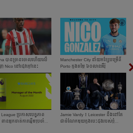
na បាន​ច្រាន​​ចោល​ហើយ​លើ​
Manchester City នាំ​យក​ខ្សែ​បម្រើ​ពី
 Nico នៅ​រដូវ​ក្ដៅ​នេះ​
Porto ​ក្នុង​តម្លៃ​ ៦០​លាន​អឺរ៉ូ​
 League ប្រកាស​បេក្ខភាព​​
Jamie Vardy ៖ Leicester នឹង​នៅ​តែ​
 ពាន​អ្នកចាត់ការ​ឆ្នើម​ប្រចាំ...
ជា​ចំណែក​មួយ​ក្នុង​បេះដូង​របស់​ខ្ញុំ...