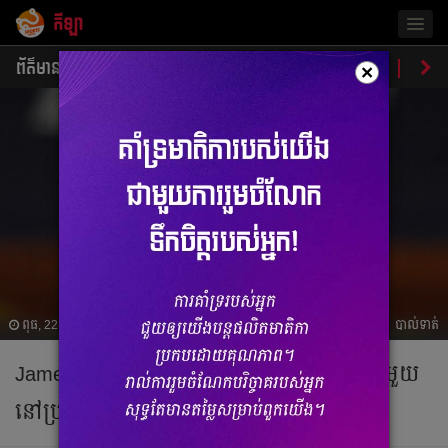
កីឡា
Togg
navig
ព័ត៌មាន
បាល់ទាត់
បាល់ទះ
ប្រដាល់
ប្រវត្តិ​​
វិភា
×
ពុធ, 22 កញ្ញា 2021 13:50
បាល់ទាត់
James ចាក​ចេញ​ពី​ Everton ផ្លាស់​ទៅ​កាន់​ក្លឹប​មួយ​
នៅ​ប្រទេស​កាតា​ហើយ​