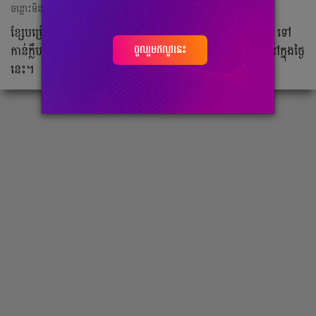
ចន្លោះមិនឃើញ
ខ្សែ​បម្រើ​ James Rodriguez បាន​ធ្វើ​ការ​ចាក​ចេញ​ពី​ក្លឹប​ Everton ទៅ​
ចូលរួមឥលូវនេះ
កាន់​ក្លឹប​ Al-Rayyan ដែល​ជា​ក្លឹប​មួយ​នៅ​ក្នុង​ប្រទេស​កាតា​ហើយ​នៅ​ក្នុង​ថ្ងៃ​
នេះ​។