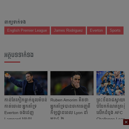
ពាក្យទាក់ទង
English Premier League
James Rodriguez
Everton
Sports
អត្ថបទទាក់ទង
កាន់​តែ​កៀក​​ធ្លាក់​ចូល​តំបន់​
Ruben Amorim គិត​ថា​
ព្រះខ័ន​រាជ​ស្វាយរ
កាត់​ចោល អ្នក​គាំទ្រ
អ្នក​គាំទ្រ​​បាន​ចាក​ចេញ​ពី​
បំបែក​កំណត់ត្រា​ក្លិប
Everton ចង់​ដេញ
កីឡដ្ឋាន​​ពេល​ Lyon នាំ
លើក​ដំបូង​ AFC
Lampard ចោល
មុខ​៤-២​
Challenge Leagu