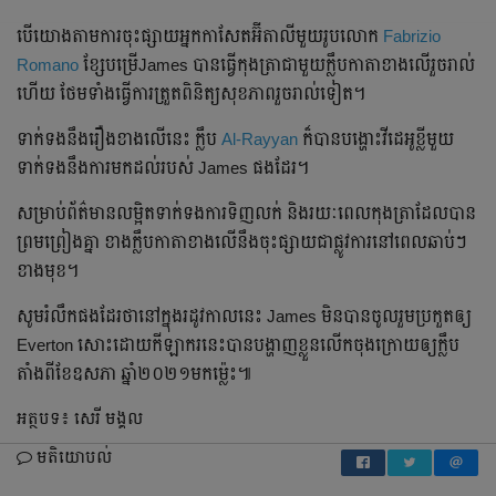
បើ​យោង​តាម​ការ​ចុះ​ផ្សាយ​អ្នក​កាសែត​អ៊ីតាលី​មួយ​រូប​លោក​
Fabrizio
Romano
ខ្សែបម្រើJames បាន​ធ្វើ​កុងត្រា​ជា​មួយ​ក្លឹប​កាតា​ខាង​លើ​រួច​រាល់​
ហើយ​ ថែម​ទាំង​ធ្វើ​ការ​ត្រួត​ពិនិត្យ​សុខភាព​រួច​រាល់​ទៀត​។
ទាក់ទង​នឹង​រឿង​ខាង​លើ​នេះ​ ​ក្លឹប​
Al-Rayyan
ក៏​បាន​បង្ហោះ​វីដេអូ​ខ្លី​មួយ​
ទាក់ទង​នឹង​ការ​មក​ដល់​របស់​ James ផង​ដែរ​។
សម្រាប់​ព័ត៌មាន​លម្អិត​ទាក់​ទង​ការ​ទិញ​លក់​ និង​រយៈ​ពេល​កុងត្រា​ដែល​បាន​
ព្រមព្រៀង​គ្នា​ ខាង​ក្លឹប​កាតា​ខាង​លើ​នឹង​ចុះ​ផ្សាយ​ជា​ផ្លូវការ​នៅ​ពេល​ឆាប់ៗ
ខាងមុខ​។
សូម​រំលឹក​ផង​ដែរ​ថា​នៅ​ក្នុង​រដូវកាល​នេះ​ James មិន​បាន​ចូល​រួម​ប្រកួត​ឲ្យ​
Everton សោះ​ដោយ​កីឡាករ​នេះ​បាន​បង្ហាញ​ខ្លួន​លើក​ចុង​ក្រោយ​ឲ្យ​ក្លឹប​
តាំង​ពី​ខែ​ឧសភា​ ឆ្នាំ​២០២១​មក​ម្ល៉េះ​៕
អត្ថបទ៖ សេរី មង្គល
មតិយោបល់