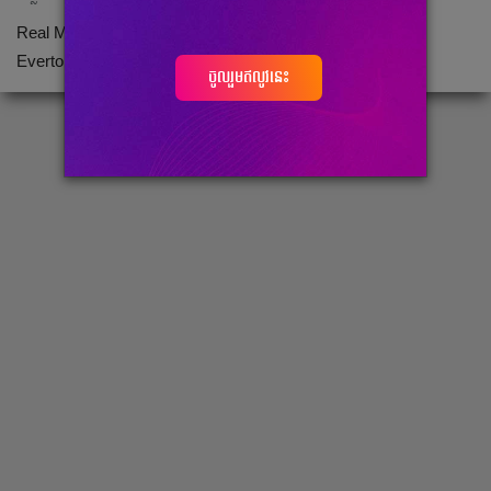
Real Madrid កំពុង​ចាប់​អារម្មណ៍​​ចង់​ទិញ James Rodriguez ពី
Everton យក​ទៅ​លេង​នៅ​អេស្ប៉ាញ​វិញ។
ចូលរួមឥលូវនេះ