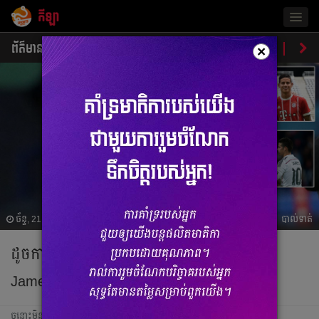
កីឡា
Togg
navig
ព័ត៌មាន
បាល់ទាត់
បាល់ទះ
ប្រដាល់
ប្រវត្តិ​​
វិភា
×
ច័ន្ទ, 21 មិថុនា 2021 07:13
បាល់ទាត់
ដូច​ការ​សង្ស័យមែន! Ancelotti គិតគូ​ចង់​នាំ​យក
James ទៅ Real Madrid វិញ
ចន្លោះមិនឃើញ