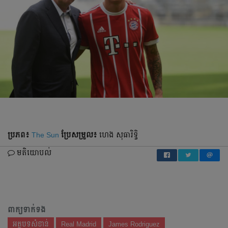
ប្រភព៖
The Sun
ប្រែ​សម្រួល៖
ហេង សុធារិទ្ធិ
មតិយោបល់
ពាក្យទាក់ទង
អត្ថបទសំខាន់
Real Madrid
James Rodriguez