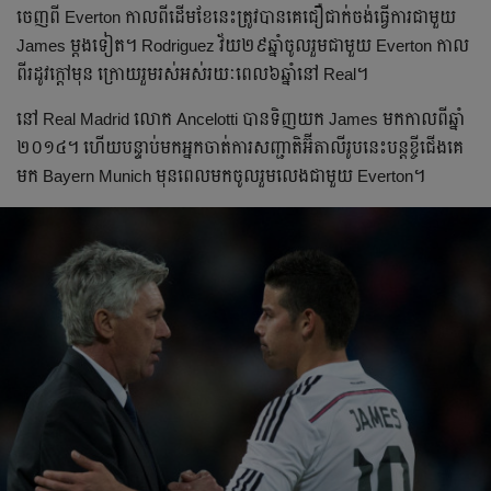
ចេញ​ពី Everton កាល​ពី​ដើម​ខែ​នេះ​ត្រូវ​បាន​គេ​ជឿជាក់​​ចង់​ធ្វើ​ការ​ជាមួយ
James ម្ដង​ទៀត។ Rodriguez វ័យ​២៩​ឆ្នាំ​ចូលរួម​ជាមួយ Everton កាល​
ពី​រដូវ​ក្ដៅ​មុន ក្រោយ​រួមរស់​អស់​រយៈពេល​៦​ឆ្នាំ​នៅ Real។
នៅ Real Madrid លោក Ancelotti បាន​​ទិញ​យក James មក​កាល​ពី​ឆ្នាំ​
២០១៤។ ហើយ​បន្ទាប់​មក​អ្នក​ចាត់​ការ​សញ្ជាតិ​អ៊ីតាលី​រូប​នេះ​បន្ត​​ខ្ចី​ជើង​គេ​
មក Bayern Munich មុន​ពេល​មក​ចូលរួម​លេង​ជាមួយ Everton។