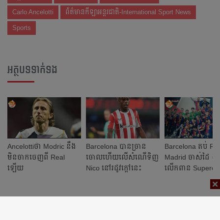
Carlo Ancelotti
ព័ត៌មានកីឡាអន្តរជាតិ-International Sport News
Sports
អត្ថបទទាក់ទង
Ancelottiថា​ Modric នឹង​
Barcelona បាន​ច្រាន​​
Barcelona តប់ Re
មិន​ចាកចេញ​ពី​ Real
ចោល​ហើយ​លើ​សំណើ​ទិញ
Madrid ចាស់ដៃ ៥
ឡើយ
Nico នៅ​រដូវ​ក្ដៅ​នេះ​
លើកពាន Superco