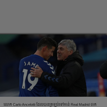
លោក Carlo Ancelotti ដែល​​បាន​ត្រឡប់​ទៅ​កាន់ Real Madrid ចាក