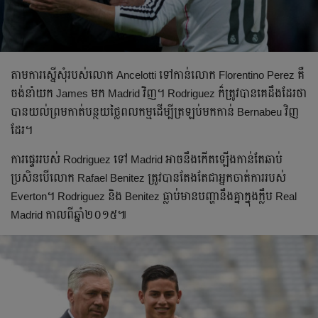
តាម​​ការ​ស្នើ​សុំ​របស់​លោក Ancelotti ទៅ​កាន់​លោក Florentino Perez គឺ​
ចង់​នាំ​យក James មក Madrid វិញ។ Rodriguez ក៏​ត្រូវ​បាន​គេ​ដឹង​ដែរ​ថា
បាន​យល់​ព្រម​កាត់​បន្ថយ​ថ្លៃ​ពលកម្ម​ដើម្បី​ត្រឡប់​មក​កាន់ Bernabeu វិញ
ដែរ។
ការ​ផ្ទេរ​របស់ Rodriguez ទៅ Madrid អាច​នឹង​កើត​ឡើង​កាន់​តែ​ឆាប់
ប្រសិន​បើ​លោក Rafael Benitez ត្រូវ​បាន​តែងតែ​ជា​អ្នក​ចាត់​ការ​របស់
Everton។ Rodriguez និង Benitez ធ្លាប់​មាន​បញ្ហា​នឹង​គ្នា​ក្នុង​ក្លឹប Real
Madrid កាល​ពី​ឆ្នាំ​២០១៥៕