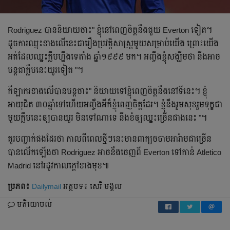
Rodriguez បាន​និយាយ​ថា​៖" ខ្ញុំ​នៅ​ពេញ​ចិត្ត​នឹង​ជួយ​ Everton ទៀត​។
ដូច​ការ​ឈ្នះ​ខាង​លើ​នេះ​ជា​រឿង​ប្រវត្តិសាស្ត្រ​មួយ​សម្រាប់​យើង​ ព្រោះ​យើង​
អត់​ដែល​ឈ្នះ​ក្លឹប​ហ្នឹង​ទេ​តាំង​ ឆ្នាំ១៩៩៩ មក​។ អញ្ចឹង​ខ្ញុំ​សង្ឃឹម​ថា​ នឹង​អាច​
បន្ត​ជា​ក្លឹប​នេះ​យូរ​ទៀត​ "។
កីឡាករ​ខាង​លើ​បាន​បន្ត​ថា​៖" និយាយ​ទៅ​ខ្ញុំ​ពេញ​ចិត្ត​នឹង​នៅ​ទី​នេះ​។ ខ្ញុំ​
អាយុ​ជិត​ ៣០​ឆ្នាំ​ទៅ​ហើយ​អញ្ចឹង​អី​ក៏​ខ្ញុំ​ពេញ​ចិត្ត​ដែរ​។ ខ្ញុំ​នឹង​រួម​សុខ​រួម​ទុក្ខ​ជា​
មួយ​ក្លឹប​នេះ​ឲ្យ​បាន​យូរ​ មិន​ទៅ​ណា​ទេ​ នឹង​ខំ​ឲ្យ​ឈ្នះ​ច្រើន​ជាង​នេះ​ "។
គួរ​បញ្ជាក់​ផង​ដែរ​ថា កាល​ពី​ពេលថ្មីៗ​នេះ​មាន​ពាក្យ​ចចាមអារ៉ាម​ជា​ច្រើន​
បាន​លើក​ឡើង​ថា​ Rodriguez អាច​នឹង​ចេញ​ពី​ Everton ទៅ​កាន់​ Atletico
Madrid នៅ​រដូវកាល​ក្ដៅ​ខាង​មុខ​៕
ប្រភព៖
Dailymail
អត្ថបទ៖ សេរី មង្គល
មតិយោបល់