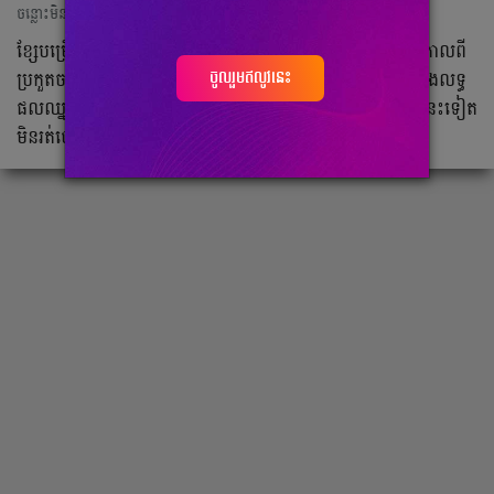
ចន្លោះមិនឃើញ
ខ្សែ​បម្រើ​ក្លឹប​ Everton កីឡាករ​ James Rodriguez បាន​និយាយ​កាល​ពី​
ចូលរួមឥលូវនេះ
ប្រកួត​ចប់​នឹង​ក្លឹប​ Liverpool កាល​ពី​ថ្ងៃទី​២០ ខែ​កុម្ភៈ ឆ្នាំ​២០២១​ក្នុង​លទ្ធ​
ផលឈ្នះ​ ២-០ កន្លង​ទៅ​នេះ​ថា គេ​នឹង​នៅ​បន្ត​រួម​សុខ​រួម​ទុក្ខ​ជា​ក្លឹប​នេះ​ទៀត​
មិន​រត់​ចោល​ទៅ​ណា​ទេ​។