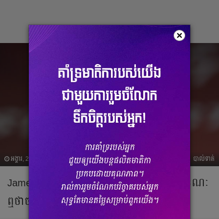
×
អង្គារ, 23 កុម្ភៈ 2021 14:00
បាល់ទាត់
James បកស្រាយ​ពី​អនាគត​ខ្លួន​នៅ Everton ខណៈ​
ឮថា​ចង់​ទៅអេស្ប៉ាញ​វិញ