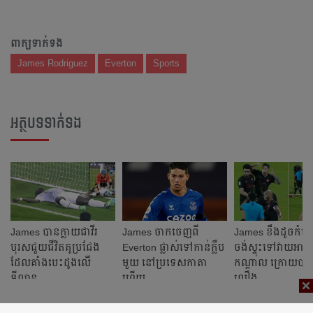
ពាក្យទាក់ទង
James Rodriguez
Everton
Sports
អត្ថបទទាក់ទង
James បាន​ក្លាយ​ជា​វីរ
James ចាក​ចេញ​ពី​
James ខឹង​ដូចកំរោល
បុរស​ជួយ​ជីវិត​​គូប្រជែង​
Everton ផ្លាស់​ទៅ​កាន់​ក្លឹប​
ចង់​ស្ទុះ​​ទៅ​វាយ​អាជ្ញ
ដែល​គាំងបេះដូង​លើ​
មួយ​ នៅ​ប្រទេស​កាតា​
កណ្ដាល ក្រោយ​បាន
ទីលាន
ហើយ​
លឿង