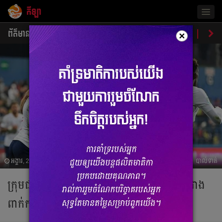
កីឡា
Togg
navig
ព័ត៌មាន
បាល់ទាត់
បាល់ទះ
ប្រដាល់
ប្រវត្តិ​​
វិភា
×
អង្គារ, 26 មីនា 2019 13:07
បាល់ទាត់
ក្រុម​ជម្រើស​ជាតិ​អង់គ្លេស​មាន​កីឡាករ​កូន​កាត់​ជាង​
ពាក់កណ្ដាល