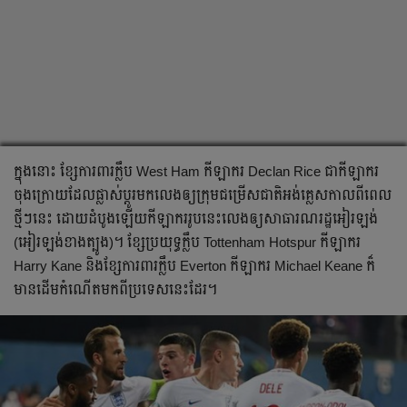
ក្នុង​នោះ ខ្សែ​ការពារ​ក្លឹប​ West Ham កីឡាករ​ Declan Rice ជា​កីឡាករ​
ចុង​ក្រោយ​ដែល​ផ្លាស់​ប្ដូរ​មក​លេង​ឲ្យ​ក្រុម​ជម្រើស​ជាតិ​អង់គ្លេស​កាល​ពី​ពេល​
ថ្មី​ៗ​នេះ ដោយ​ដំបូង​ឡើយ​កីឡាករ​រូប​នេះ​លេង​ឲ្យ​សាធារណរដ្ឋ​អៀរឡង់
(អៀរឡង់​ខាង​ត្បូង​)។ ខ្សែ​ប្រយុទ្ធ​ក្លឹប​ Tottenham Hotspur កីឡាករ​
Harry Kane និង​ខ្សែ​ការពារ​ក្លឹប​ Everton កីឡាករ​ Michael Keane ក៏​
មាន​ដើម​កំណើត​មក​ពី​ប្រទេស​នេះ​ដែរ។