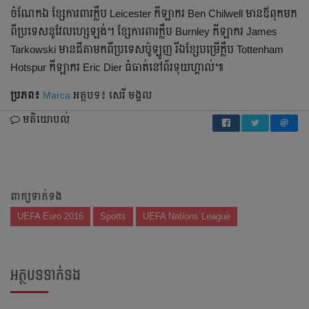
ចំណែក​ឯ​ ខ្សែ​ការពារ​ក្លឹប​ Leicester កីឡាករ​ Ben Chilwell មាន​ឪពុក​មក​
ពី​ប្រទេស​នូវែលហ្សេឡង់។ ខ្សែ​ការពារ​ក្លឹប​ Burnley កីឡាករ​ James
Tarkowski មាន​ជីតា​មក​ពី​ប្រទេស​ប៉ូឡូញ រីឯ​ខ្សែ​បម្រើ​ក្លឹប​ Tottenham
Hotspur កីឡាករ​ Eric Dier ធំធាត់​នៅ​ព័រទុយហ្គាល់៕
ប្រភព៖
Marca
អត្ថបទ៖ សេរី មង្គល
មតិយោបល់
ពាក្យទាក់ទង
UEFA Euro 2016
Sports
UEFA Nations League
អត្ថបទទាក់ទង