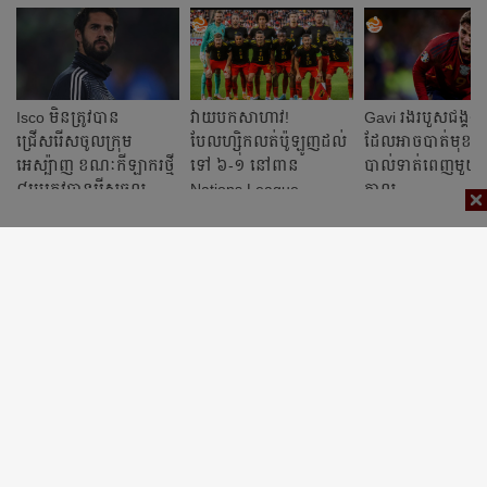
Isco មិន​ត្រូវ​បាន​
វាយ​បក​សាហាវ!
Gavi រង​របួស​ជង្គង់​ធ្ង
ជ្រើសរើស​ចូល​ក្រុម​
បែលហ្ស៊ិក​លត់​​ប៉ូឡូញ​ដល់​
ដែល​អាច​បាត់​មុខ​ពី​
អេស្ប៉ាញ ខណៈ​កីឡាករ​ថ្មី
ទៅ​ ៦-១ នៅពាន
បាល់ទាត់​ពេញ​មួយ​រ
៨​រូប​ត្រូវ​បាន​រើស​ចូល
Nations League
កាល