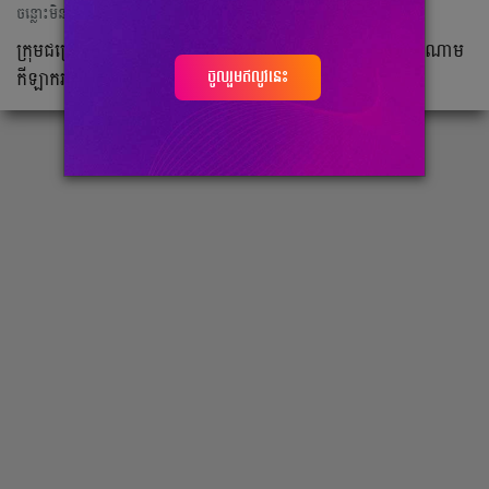
ចន្លោះមិនឃើញ
ក្រុម​ជម្រើស​ជាតិ​អង់គ្លេស​ មាន​កីឡាករ​រហូត​ដល់​ទៅ ១៤​រូប​ ក្នុង​ចំណោម​
ចូលរួមឥលូវនេះ
កីឡាករ​សរុប​ ៣០​រូប​ ដែល​ជា​កីឡាករ​កូន​កាត់។