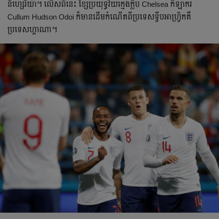
នីហ្សេរីយ៉ា។ លើស​ពី​នេះ ខ្សែ​ប្រយុទ្ធ​វ័យ​ក្មេង​ក្លឹប​ Chelsea កីឡាករ​
Cullum Hudson Odoi ក៏​មាន​ដើមកំណើត​ពី​ប្រទេស​ទ្វីប​អាហ្វ្រិក​គឺ
ប្រទេស​ហ្គាណា។