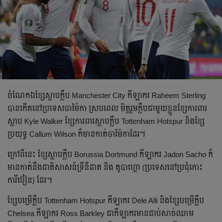
ចំណែក​ឯ​ខ្សែ​ស្លាប​ក្លឹប​ Manchester City កីឡាករ​ Raheem Sterling
បាន​កើត​នៅ​ប្រទេស​ចាម៉ៃកា ស្រប​ពេល​ មិត្ត​រួម​ក្លឹប​ជាមួយ​ខ្លួន​ខ្សែ​ការពារ​
ស្លាប​ Kyle Walker ខ្សែ​ការពារ​ស្លាប​ក្លឹប​ Tottenham Hotspur និង​ខ្សែ​
ប្រយុទ្ធ​ Callum Wilson ក៏​មាន​កាត់​ចាម៉ៃកា​ដែរ។
ក្រៅ​ពី​នេះ ខ្សែ​ស្លាប​ក្លឹប​ Borussia Dortmund កីឡាករ​ Jadon Sacho ក៏​
មាន​កាត់​នឹង​ជាតិសាសន៍​ទ្រីនីដាត និង​ តូបាហ្គោ (ប្រទេស​នៅ​ប្រជុំ​កោះ​
ការីប៊ៀន) ដែរ។
ខ្សែ​បម្រើ​ក្លឹប​ Tottenham Hotspur កីឡាករ​ Dele Alli និង​ខ្សែ​បម្រើ​ក្លឹប​
Chelsea កីឡាករ​ Ross Barkley ជា​កីឡាករ​មាន​ជាប់​សាច់​ឈាម​