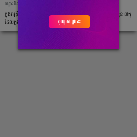
ចន្លោះមិនឃើញ
ក្នុង​រាត្រី​នេះ ការ​ប្រកួត​វគ្គ​ជម្រុះ​ Euro 2020 បាន​បន្ត​ ដោយ​មាន​ចំនួន ៧​គូ
ចូលរួមឥលូវនេះ
ដែល​ក្នុង​នោះ​មាន​ក្រុម​ខ្លាំង​ៗ​ចំនួន ៣ ក៏​លេង​ក្នុង​យប់​នេះ​ដែរ​។