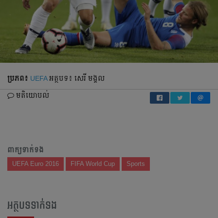
ប្រភព៖
UEFA
អត្ថបទ៖ សេរី មង្គល
មតិយោបល់
ពាក្យទាក់ទង
UEFA Euro 2016
FIFA World Cup
Sports
អត្ថបទទាក់ទង