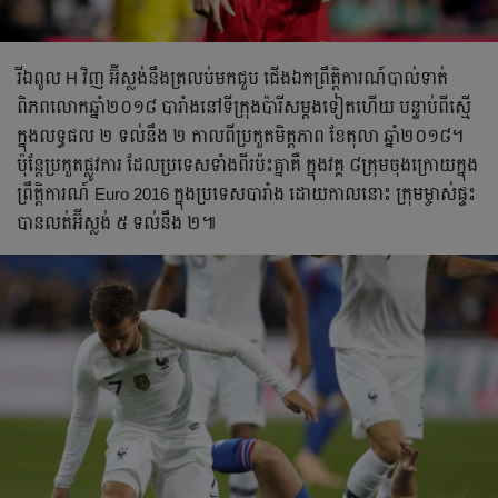
រីឯ​ពូល​ H វិញ អ៊ីស្លង់​នឹង​ត្រលប់​មក​ជួប​ ជើង​ឯក​ព្រឹត្តិការណ៍​បាល់ទាត់​
ពិភពលោក​ឆ្នាំ​២០១៨ បារាំង​នៅ​ទីក្រុង​ប៉ារីស​ម្ដង​ទៀត​ហើយ បន្ទាប់​ពី​ស្មើ​
ក្នុង​លទ្ធផល ២ ទល់​នឹង​ ២​ កាល​ពី​ប្រកួត​មិត្តភាព​ ​ខែ​តុលា ឆ្នាំ​២០១៨។
ប៉ុន្តែ​ប្រកួត​ផ្លូវការ​ ដែល​ប្រទេស​ទាំង​ពីរ​ប៉ះ​គ្នា​គឺ ក្នុង​វគ្គ​ ៨​ក្រុម​ចុង​ក្រោយ​ក្នុង​
ព្រឹត្តិការណ៍ Euro 2016 ក្នុង​ប្រទេស​បារាំង​ ដោយ​កាល​នោះ ក្រុម​ម្ចាស់​ផ្ទះ​
បាន​លត់​អ៊ីស្លង់​ ៥ ទល់​នឹង​ ២៕