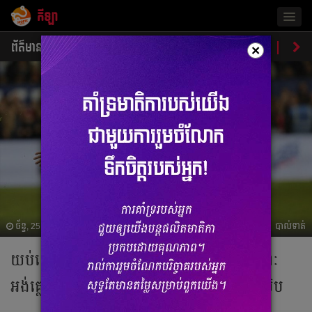
កីឡា
Togg
navig
ព័ត៌មាន
បាល់ទាត់
បាល់ទះ
ប្រដាល់
ប្រវត្តិ​​
វិភា
×
ច័ន្ទ, 25 មីនា 2019 12:54
បាល់ទាត់
យប់​នេះ អ៊ីស្លង់​ត្រលប់​ជួប​បារាំង​នៅ​ប៉ារីស​ ខណៈ​
អង់គ្លេស​ប៉ះ​ម៉ុងតេណេក្រូ ឯ​ព័រទុយហ្គាល់​ជួប​ស៊ែប