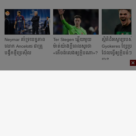
Neymar គាំទ្រ​បេក្ខភាព​
Ter Stegen ឆ្លើយ​មួយ​
​ស្ថិតិ​ដ៏​អស្ចារ្យ​​របស់
លោក Ancelotti ជា​គ្រូ​
ម៉ាត់​យ៉ាង​ខ្លី​ពេល​សួរថា
Gyokeres ខ្សែ​ប្រយុទ
បង្វឹក​ថ្មី​ប្រេស៊ីល
«តើ​ចង់​លេង​ឲ្យ​ក្លិប​ណា​»?
ដែល​​ធ្វើ​ឲ្យ​ក្លិប​ធំៗ​ក
បាន​