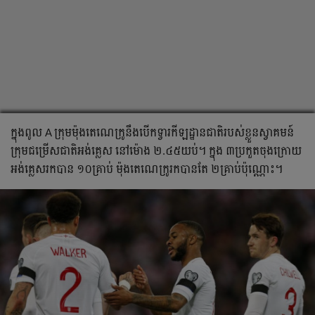
ក្នុង​ពូល​ A ក្រុម​ម៉ុងតេណេក្រូ​នឹង​បើក​ទ្វារ​កីឡដ្ឋាន​ជាតិ​របស់​ខ្លួន​ស្វាគមន៍​
ក្រុម​ជម្រើស​ជាតិ​អង់គ្លេស​ នៅ​ម៉ោង​ ២.៤៥​យប់។ ក្នុង​ ៣​ប្រកួត​ចុង​ក្រោយ​
អង់គ្លេស​រក​បាន​ ១០​គ្រាប់​ ម៉ុងតេណេក្រូ​រក​បាន​តែ​ ២​គ្រាប់​ប៉ុណ្ណោះ។