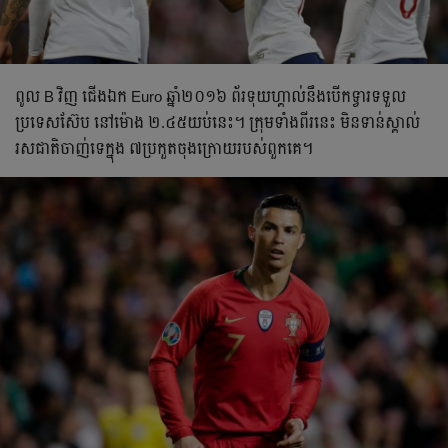
ពូល​ B វិញ ជើងឯក​ Euro ឆ្នាំ២០១៦ ព័រទុយហ្គាល់​នឹង​បើក​ទ្វារ​ទទួល​
ប្រទេស​ស៊ែប​ នៅ​ម៉ោង​ ២.៤៥​យប់​នេះ។ ក្រុម​ទាំង​ពីរ​នេះ​ មិន​ទាន់​ស្គាល់​
រសជាតិ​ចាញ់​ទេ​ក្នុង​ ៧​ប្រកួត​ចុង​ក្រោយ​របស់​ពួក​គេ​។