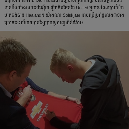
ឪពុក​មក​កាន់​ទឹកដី​ Old Trafford ដើម្បី​ចរចា​ក្នុង​ការ​ផ្ទេរ​ ប៉ុន្តែ​លទ្ធផល​មិន​
ទាន់​ដឹង​យ៉ាង​ណា​នៅ​ឡើយ​ ត្បិត​មិន​មែន​តែ​ United មួយ​ទេ​ដែល​ស្រក់​ទឹក
មាត់​ចង់​បាន​ Haaland។​ យ៉ាងណា​ Solskjaer អាច​ប្រើ​ប្រព័ន្ធ​លេង​៣​ខាង​
ក្រោម​នេះ​បើ​យក​បាន​ខ្សែ​ប្រយុទ្ធ​សញ្ជាតិ​​ន័រវែស​៖