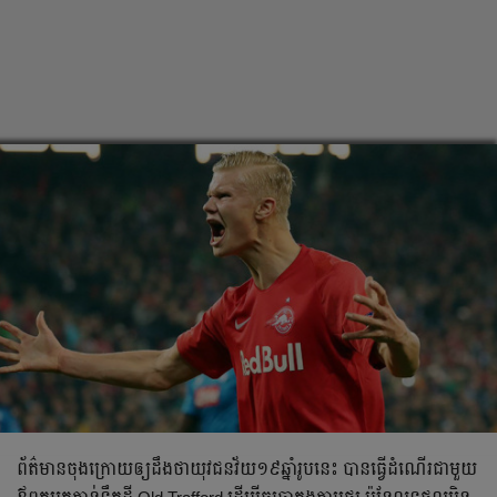
ព័ត៌មាន​ចុង​ក្រោយ​ឲ្យ​ដឹង​ថា​យុវជន​វ័យ​១៩​ឆ្នាំ​រូប​នេះ​ បាន​ធ្វើ​ដំណើរ​ជា​មួយ​