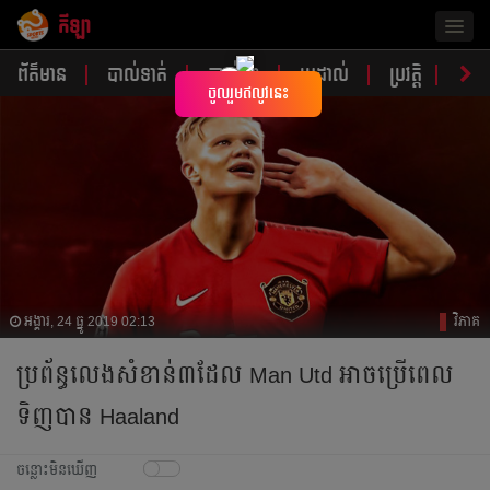
កីឡា
Togg
navig
ព័ត៌មាន
បាល់ទាត់
បាល់ទះ
ប្រដាល់
ប្រវត្តិ​​
វិភា
×
ចូលរួមឥលូវនេះ
អង្គារ, 24 ធ្នូ 2019 02:13
វិភាគ
ប្រព័ន្ធ​លេង​​សំខាន់​៣​ដែល​ Man Utd អាច​ប្រើ​ពេល​​
ទិញ​បាន​ Haaland
ចន្លោះមិនឃើញ