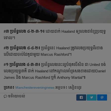
#៣ ប្រព័ន្ធ​លេង​ ៤-២-៣-១៖
ដោយ​ដាក់​ Haaland ឲ្យ​លេង​ជា​ខ្សែ​ប្រយុទ្ធ​
ទោល​។
#២ ប្រព័ន្ធ​លេង​ ៤-៤-២៖
ប្រព័ន្ធ​នេះ​ Haaland ត្រូវ​លេង​ប្រយុទ្ធ​ពីរ​ខាង​
លើ​ដោយ​ចាប់​ដៃ​គូ​ជាមួយ​ Marcus Rashford។​
#១ ប្រព័ន្ធ​លេង​ ៤-៣-៣៖
ប្រព័ន្ធ​លេង​នេះ​ល្អ​បំផុត​បើ​សិន ជា​ United ចង់​
លេង​ប្រយុទ្ធ​៣​គឺ ដាក់​ Haaland នៅ​កណ្ដាល​គាំទ្រ​សង​ខាង​ដោយDaniel
James និង​ Marcus Rashford ឬ​ក៏​ Anthony Martial៕
ប្រភព៖
Manchestereveningnews
អត្ថបទ៖ សៀនហួរ
មតិយោបល់