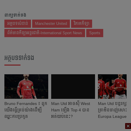
ពាក្យទាក់ទង
អត្ថបទសំខាន់
Manchester United
វិភាគកីឡា
ព័ត៌មានកីឡាអន្តរជាតិ-International Sport News
Sports
អត្ថបទទាក់ទង
Bruno Fernandes ​៖ ពួក​
Man Utd អាច​ស៊ី​ West
Man Utd បន្ត​រក្សា​
យើង​ធ្វើ​គ្រប់​យ៉ាង​ដើម្បី​
Ham ​ឡើង​ Top 4 បាន​​
ត្រា​មិន​ចាញ់​សោះ​
ឈ្នះ​ការ​ប្រកួត​
អត់​យប់​នេះ?
Europa League