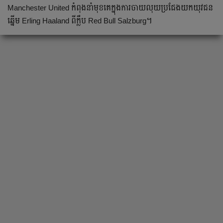
Manchester United កំពុង​នាំ​មុខ​គេ​ក្នុង​ការ​ចាយ​លុយ​ប្រជែង​យក​យុវជន​
ឆ្នើម​ Erling Haaland ពី​ក្លឹប​ Red Bull Salzburg។