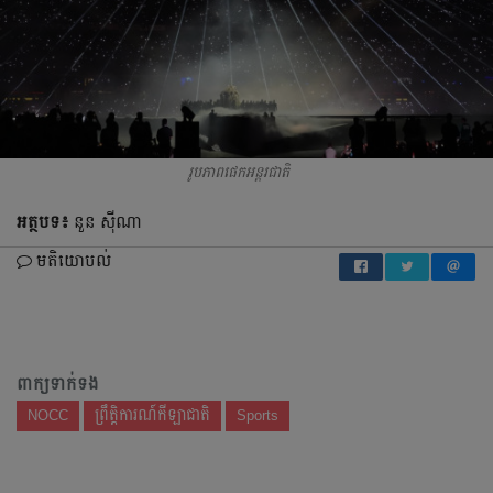
រូបភាពផេកអន្តរជាតិ
អត្ថបទ៖
នួន ស៊ីណា​
មតិយោបល់
ពាក្យទាក់ទង
NOCC
ព្រឹត្តិការណ៍កីឡាជាតិ
Sports