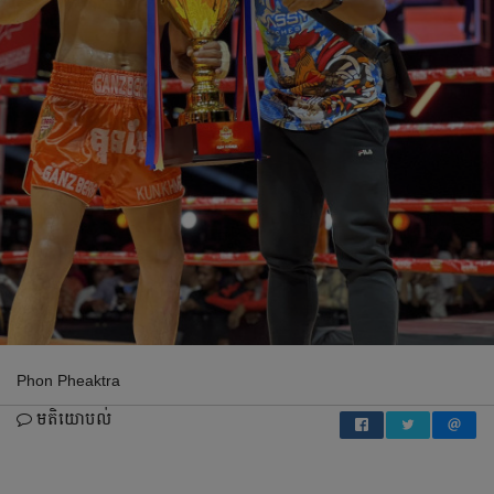
Phon Pheaktra
មតិយោបល់