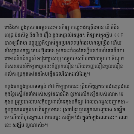
​គេ​ដឹង​ថា ក្នុង​ប្រភេទ​ទម្ងន់​នេះ​មាន​កីឡាករ​ល្អ​ៗ​ជា​ច្រើន​មាន លី ចំរើន ​
ពេជ្រ ប៊ុនសិទ្ធ និង វ៉ាន់​ វឿន ខ្លួន​គេ​ផ្ទាល់​តែ​ម្ដង។ កីឡាករ​ក្នុង​ក្លិប KKIF
បាន​ឲ្យ​ដឹង​​ថា បច្ចុប្បន្ន​កីឡាករ​ក្នុង​ប្រភេទ​ទម្ងន់​នេះ​មាន​ល្អ​ច្រើន ហើយ​​
សិស្ស​លោក​គ្រូ សេន​ ប៊ុន​ថេន ​ម្នាក់​នេះ​កំពុង​តែ​ឡើង​ទៅ​ដាច់​គេ​ហើយ។
គេ​មាន​តិកនិក​ខ្ពស់ អាវុធ​​ច្បាស់​ល្អ​ បច្ចេកទេស​ពិបាក​វាយ​ចូល។ ចំណុច​
ពិសេស​របស់​កីឡាករ​​រូប​នេះ​គឺ​​ញាក់​លឿន ហើយ​ចេញ​​លឿន​ចូល​លឿន​
រាល់​កា​រប្រកួត​គេ​តែង​តែ​បង្កើត​ផល​វិបាក​ដល់​ដៃ​គូ។
​​​កន្លង​មក​​ក្នុង​ប្រភេទ​ទម្ងន់​ ៥៧ ​គីឡូក្រាម​នេះ ​ប្រិយមិត្ត​អ្នក​តាម​ដាន​ប្រដាល់​
គុនខ្មែរ​ស្ទើរ​តែ​ទាំង​អស់​​សុទ្ធ​តែ​បាន​ដឹង​​​ នូវ​ការ​លើ​ក​ឡើង​របស់​លោក​ អេ
ភូថង គ្រូ​ប្រដាល់​របស់​ក្លិប​ប្រដាល់​អេភូថង​​​កីឡា ដែល​​បាន​​គួស​បញ្ជាក់​ថា​ «
ក្នុង​ប្រភេទ​ទម្ងន់​៥៧​គីឡូ​ក្រាម​នេះ​ ​ស្រុក​ខ្មែរ​ គ្មាន​អ្នក​ណា​ល្អ​ជាង​ សង្ឃឹម​
ទេ ហើយ​ក៏​គ្មាន​អ្នក​ណា​វាយ​ឈ្នះ​ សង្ឃឹម​ ដែរ​ ក្នុង​កំឡុង​ពេលនេះ​។ ​ពេល​
នេះ​ សង្ឃឹម ល្អ​ណាស់​»។