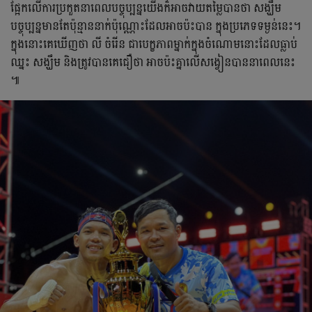
​​​ផ្អែក​លើ​​កា​រប្រកួត​នា​ពេល​បច្ចុប្បន្ន​​យើង​ក៏​អាច​វាយ​តម្លៃ​បាន​ថា សង្ឃឹម
បច្ចុប្បន្ន​​​មាន​តែ​ប៉ុន្មាន​នាក់​ប៉ុណ្ណោះ​ដែល​អាច​ប៉ះ​បាន ​ក្នុង​ប្រភេទ​ទម្ងន់​នេះ​។​
ក្នុង​នោះ​​គេ​​ឃើញ​ថា លី ចំរើន ​ជា​បេក្ខភាព​ម្នាក់​ក្នុង​ចំណោម​នោះ​ដែល​ធ្លាប់​
ឈ្នះ សង្ឃឹម និង​ត្រូវ​បាន​គេ​​ជឿ​ថា ​អាច​​ប៉ះ​គ្នា​លើ​សង្វៀន​បាន​នា​ពេលនេះ​
៕