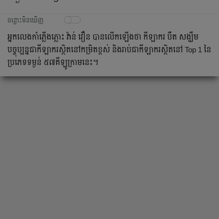
ចន្លោះមិនឃើញ
​អ្នក​លេង​​កាំ​ភ្លើង​ភ្លោះ វ៉ាន់​ វឿន បាន​លើក​ឡើង​ថា កីឡាករ​ បឺត សង្ឃឹម
បច្ចុប្បន្ន​ជា​កីឡាករ​ស្ថិត​នៅ​កម្រិត​​​ខ្ពស់​ និង​​រាប់​​ជា​កីឡាករ​​ស្ថិត​នៅ Top 1 នៃ​
ប្រភេទ​ទម្ងន់​ ៥៧​គីឡូក្រាម​នេះ​។