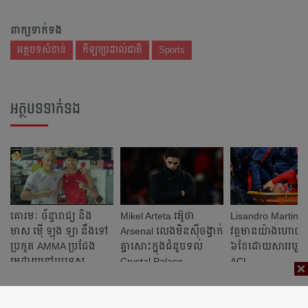
ពាក្យទាក់ទង
អត្ថបទសំខាន់
កីឡាប្រដាល់ជាតិ
Sports
អត្ថបទទាក់ទង
គោរមៈ​ ច័ន្ទារាជ្យ ​និង​
Mikel Arteta ​រអ៊ូ​ថា​​
Lisandro Martinez ត
មាស​ ម៉ើ​ ឡុង​ ឡា​ នឹង​ទៅ​
Arsenal លេង​មិន​ស៊ី​ចង្វាក់​
វត្តមាន​យ៉ាង​ហោច​
ប្រកួត​ AMMA​ ប្រជែង​
គ្នា​​សោះ​ក្នុង​ជំនួប​ទល់
៦​ខែ​ដោយ​សារ​របួស
មេដាយ​នៅ​ប្រទេស​
Crystal Palace
ACL
ហ្វីលីពីន