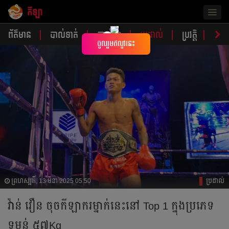
កីឡា
Togg
navig
ព័ត៌មាន
បាល់ទាត់
បាល់ទះ
ប្រដាល់
ប្រវត្តិ​​
វិភា
×
ចូលរួមឥលូវនេះ
ព្រហស្បតិ៍, 13 មីនា 2025 05:50
ប្រដាល់
វ៉ាន់ វឿន ចុច​កីឡាករ​ម្នាក់​នេះ​​នៅ Top 1 ​ក្នុង​ប្រភេទ​
ទម្ងន់​ ៥៧Kg