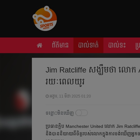
ព័ត៌មាន
បាល់ទាត់
បាល់ទះ
ប
Jim Ratcliffe សង្ឃឹម​ថា លោក A
រយៈ​ពេល​យូរ​
អង្គារ, 11 មីនា 2025 01:20
ចន្លោះមិនឃើញ
ប្រធាន​ក្លិប​ Manchester United លោក Jim Ratcliffe ​
និង​បាន​​និយាយ​ពី​ចិត្ត​របស់​លោក​ក្នុង​ការ​ចង់​ឃើញ​អ្នក​ច