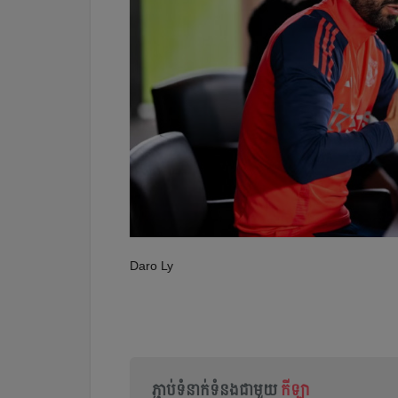
Daro Ly
ភ្ជាប់ទំនាក់ទំនងជាមួយ
កីឡា