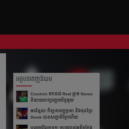
អត្ថបទពេញនិយម
Courtois មក​ដល់​ Real ភ្លាម​​ Navas
និយាយ​ពាក្យ​រញ្ជួយ​ចិត្ត​មួយ​
អរ​ជំនួស!​ កីឡាករ​ល្បុក្កតោ​ និង​គុន​ខ្មែរ​
Derek​ បាន​សញ្ជាតិ​ខ្មែរ​ហើយ​
ចូលរួម​រំលែក​ទុក្ខ​! ម្ដាយ​របស់​អតីត​កែង​