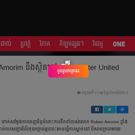
្រដាល់
ប្រវត្តិ​​
វិភាគ
កីឡា​ផ្សេង​ៗ
វីដេអូ
morim នឹង​​ស្ថិត​នៅ​ Manchester United
×
ចូលរួមឥលូវនេះ
ចំនួនមតិ
0
|
ចំនួនចែករំលែក 0
ហាក់​សម្ដែង​ការ​ពេញ​ចិត្ត​ចំពោះ​ការ​ដឹក​នាំ​របស់​លោក Ruben Amorim ​ខ្លាំង
ាត់​ការ​សញ្ជាតិ​ព័រទុយហ្គាល់​រូប​នេះ​​អាច​ធ្វើ​ការ​ស្នាក់​នៅ បិសាច​ក្រហម​រយៈ​