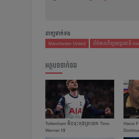
ពាក្យទាក់ទង
Manchester United
ព័ត៌មានកីឡាអន្តរជាតិ-In
អត្ថបទទាក់ទង
Tottenham មិន​ចុះ​កុង​ត្រា​យក Timo
Hansi Fl
Werner ទេ​​
Dortmun
មាន​ចំណុ