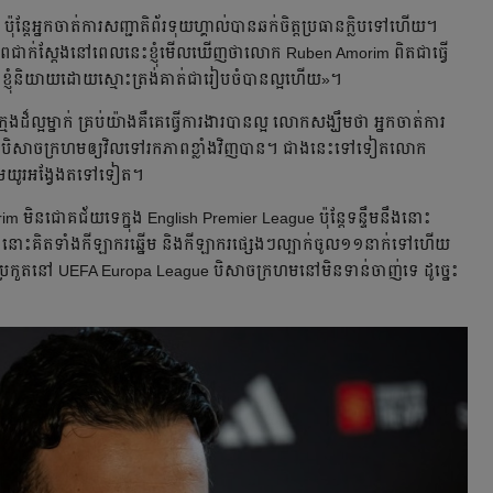
ុន្តែ​អ្នក​ចាត់​ការ​សញ្ជាតិ​ព័រទុយហ្គាល់​បាន​ឆក់​ចិត្ត​​​ប្រធាន​ក្លិប​ទៅ​ហើយ​​។
​ជាក់​ស្ដែង​នៅ​ពេលនេះ​​ខ្ញុំ​មើល​ឃើញ​ថា​លោក Ruben Amorim ពិត​ជា​ធ្វើ​
​​ ខ្ញុំ​និយាយ​ដោយ​ស្មោះត្រង់​​គាត់​ជា​​រៀបចំ​បាន​ល្អ​ហើយ​»។
៏​ល្អ​ម្នាក់ គ្រប់​យ៉ាង​​គឺ​គេ​ធ្វើ​ការ​ងារ​បាន​ល្អ លោក​សង្ឃឹម​ថា អ្នក​ចាត់​ការ​
ក​នាំ​បិសាច​ក្រហម​ឲ្យ​វិល​ទៅ​រក​​ភាព​​ខ្លាំង​វិញ​បាន។ ​ជាង​​នេះ​ទៅ​ទៀត​លោក​
ហម​យូរ​អង្វែង​តទៅ​ទៀត​។
 Amorim មិន​ជោគជ័យ​ទេ​ក្នុង​ English Premier League ប៉ុន្តែ​ទន្ទឹម​នឹង​នោះ​
ង​នោះ​គិត​ទាំង​កីឡាករ​ឆ្នើម និង​កីឡាករ​ផ្សេង​ៗ​​ល្បាក់​ចូល​១១​នាក់​ទៅ​ហើយ ​
​ប្រកួត​នៅ UEFA Europa League បិសាច​ក្រហម​នៅ​​​មិនទាន់​ចាញ់​ទេ ​ដូច្នេះ​​