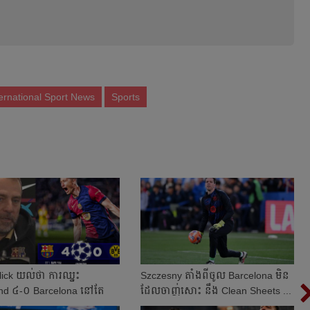
ternational Sport News
Sports
ick យល់​ថា ការ​ឈ្នះ
Szczesny តាំង​ពី​ចូល​ Barcelona មិន
d ៤-០ Barcelona នៅ​តែ​​
ដែល​ចាញ់​សោះ នឹង​ Clean Sheets ...
ច​កែ...