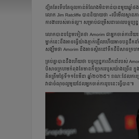
ដ្បិត​តែ​ទើប​តែ​ចូល​កាន់​តំណែង​មិន​ទាន់​បាន​មួយ​ឆ្នាំ​ផង ប៉
លោក Jim Ratcliffe ​បាន​និយាយ​ថា «​​បើ​មើល​ស្ថាន​ភាព
ការងារ​របស់​គាត់​ល្អ​។ ​សម្រាប់​ជម្រើស​នា​ពេល​បច្ចុប្បន្ន
​លោក​បាន​បន្ថែម​ទៀត​ថា Amorim ជា​អ្នក​ចាត់​ការ​វ័យ​ក្មេង​ដ
ម្នាក់​នេះ​នឹង​អាច​ធ្វើ​យ៉ាង​ភ្ញាក់ផ្អើល​​​ហើយ​អាច​បន្ត​ដឹ
សង្ឃឹម​ថា ​​Amorim នឹង​អាច​ស្ថិត​នៅ​ទឹក​ដី​បិសាច​ក្រ
គ្រប់​គ្នា​បាន​ដឹង​ហើយ​ថា​ ​បច្ចុប្បន្ន​​ការ​ដឹក​នាំ​របស់
បិសាច​ក្រហម​កំពុង​​តែ​មាន​កីឡាករ​របួស​យ៉ាង​ច្រើន​ ក្នុ
គិត​ត្រឹម​ថ្ងៃ​ទី​១១​ខែ​មីនា ឆ្នាំ​២០២៥។ ខណៈ​ដែល​ការ
វា​ជា​ចំណុច​ល្អ​មួយ​ដែល​អ្នក​ចាត់ការ​​​រូប​នេះ​ធ្វើ​បាន​​៕