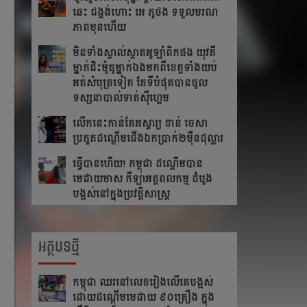
ឆេះ​ ជង្គង់​ហោះ​ អេ​ ភូថង​ ទទួល​មរណ
ភាព​មុន​ហើយ
មិនទាំងស្គាល់ស្តាតអូឡាំពិកផង យុវតី
ម្នាក់ជិះម៉ូតូម្នាក់ឯងមកពីខេត្ត​ទាំង​យប់
អត់សំបុត្រទៀត តែ​ទី​បំផុត​បាន​ចូល​
ទស្សនា​បាល់ទាត់ស៊ីហ្គេម
លើក​នេះ​កាន់​តែ​អស្ចារ្យ ខាន់ ចេសា
ប្រកួត​ដណ្តើម​ជើង​ឯកប្រាក់២ម៉ឺនដុល្លារ​
ធ្វើបានហើយ! កម្ពុជា ដណ្តើមបាន
មេដាយមាស កីឡាអត្តពលកម្ម ដំបូង
បង្អស់នៅក្នុងប្រវត្តិសាស្រ្ត
អត្ថបទថ្មី
កម្ពុជា​ ឈរនៅលេខរៀងលើគេបង្អស់​
ដោយដណ្ដើមមេដាយ​ ៩០គ្រឿង ក្នុង