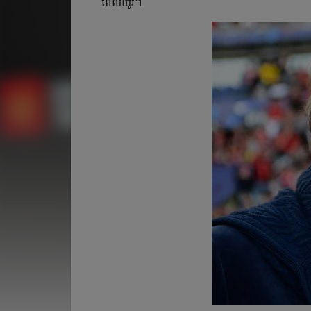
ពេល​យូរ​។