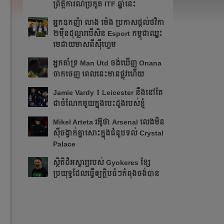
ព្រឹត្ដិការណ៍ប្រកួត ITF​ ឆ្នាំនេះ
អ្នក​ឧកញ៉ា លាង ម៉េង ​ប្រកាស​ផ្ដល់​ថវិកា​
២​ម៉ឺន​ដុល្លារ​បើ​សិន​​ Esport កម្ពុជា​​ឈ្នះ​​
មេដាយ​មាស​ពី​ស៊ីហ្គេម​
អ្នក​គាំទ្រ Man Utd ចង់​ឃើញ Onana
ចាកចេញ​ ពេលនេះ​មាន​ផ្លូវ​ហើយ​​
Jamie Vardy ៖ Leicester នឹង​នៅ​តែ​
ជា​ចំណែក​មួយ​ក្នុង​បេះដូង​របស់​ខ្ញុំ​
Mikel Arteta ​រអ៊ូ​ថា​​ Arsenal លេង​មិន​
ស៊ី​ចង្វាក់​គ្នា​​សោះ​ក្នុង​ជំនួប​ទល់ Crystal
Palace
​ស្ថិតិ​ដ៏​អស្ចារ្យ​​របស់ Gyokeres ខ្សែ​
ប្រយុទ្ធ​ដែល​​ធ្វើ​ឲ្យ​ក្លិប​ធំៗ​កំពុង​ចង់បាន​