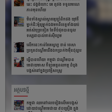
ឆេះ​ ជង្គង់​ហោះ​ អេ​ ភូថង​ ទទួល​មរណ
ភាព​មុន​ហើយ
មិនទាំងស្គាល់ស្តាតអូឡាំពិកផង យុវតី
ម្នាក់ជិះម៉ូតូម្នាក់ឯងមកពីខេត្ត​ទាំង​យប់
អត់សំបុត្រទៀត តែ​ទី​បំផុត​បាន​ចូល​
ទស្សនា​បាល់ទាត់ស៊ីហ្គេម
លើក​នេះ​កាន់​តែ​អស្ចារ្យ ខាន់ ចេសា
ប្រកួត​ដណ្តើម​ជើង​ឯកប្រាក់២ម៉ឺនដុល្លារ​
ធ្វើបានហើយ! កម្ពុជា ដណ្តើមបាន
មេដាយមាស កីឡាអត្តពលកម្ម ដំបូង
បង្អស់នៅក្នុងប្រវត្តិសាស្រ្ត
អត្ថបទថ្មី
កម្ពុជា​ ឈរនៅលេខរៀងលើគេបង្អស់​
ដោយដណ្ដើមមេដាយ​ ៩០គ្រឿង ក្នុង