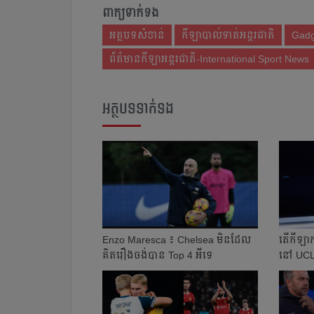
ពាក្យទាក់ទង
អត្ថបទសំខាន់
កីឡាបាល់ទាត់អន្តរជាតិ
Gadg
ព័ត៌មានកីឡាអន្តរជាតិ-International Sport News
អត្ថបទទាក់ទង
Enzo Maresca ៖ ​Chelsea មិនដែល​​​
តើ​កីឡាក
គិត​រឿង​ចង់​បាន Top 4 អីទេ​
នៅ UCL 2