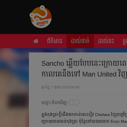
ព័ត៌មាន
បាល់ទាត់
បាល់ទះ
ប
Sancho ឆ្លើយ​បែប​នេះ​ក្រោយ​ពេល​
កាល​គេ​នឹង​ទៅ Man United វិញ
ច័ន្ទ, 7 តុលា 2024 04:00
ចន្លោះមិនឃើញ
ក្នុង​កុង​ត្រា​ខ្ចី​ជើង​មក​កាន់​តោ​ខៀវ Chelsea ខ្សែ​បម្រ
ក្រោយ​ពេល​ចប់​កុង​ត្រា​ ប៉ុន្តែ​នៅ​ពេល​លោក Enzo Mares