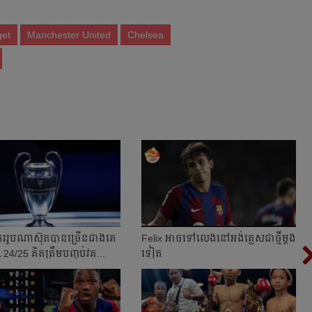
et
Manchester United
Chelsea
រ​រូប​ណា​ស៊ុត​បាន​ច្រើនជាងគេ​
Felix អាច​ទៅ​លេង​នៅ​អង់គ្លេស​ជា​ថ្មីម្ដង
4/25 គិត​ត្រឹម​បញ្ចប់​វគ្...
ទៀត