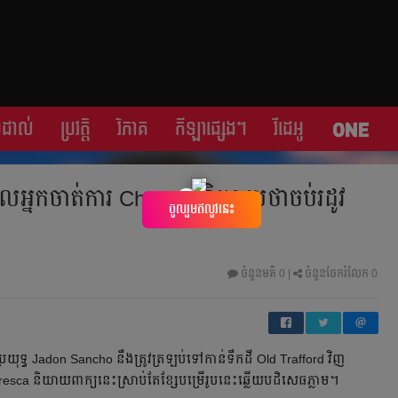
្រដាល់
ប្រវត្តិ​​
វិភាគ
កីឡា​ផ្សេង​ៗ
វីដេអូ
អ្នក​ចាត់​ការ​ Chelsea និយាយ​ថា​ចប់​រដូវ​
×
ចូលរួមឥលូវនេះ
​
ចំនួនមតិ
0
|
ចំនួនចែករំលែក 0
ើ​ប្រយុទ្ធ Jadon Sancho នឹង​ត្រូវ​ត្រឡប់​ទៅ​កាន់​ទឹក​ដី​ Old Trafford វិញ​
ca និយាយ​ពាក្យ​នេះ​ស្រាប់​តែ​​ខ្សែ​បម្រើ​រូប​នេះ​ឆ្លើយ​បដិសេធ​ភ្លាម​។