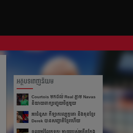
អត្ថបទពេញនិយម
Courtois មក​ដល់​ Real ភ្លាម​​ Navas
និយាយ​ពាក្យ​រញ្ជួយ​ចិត្ត​មួយ​
អរ​ជំនួស!​ កីឡាករ​ល្បុក្កតោ​ និង​គុន​ខ្មែរ​
Derek​ បាន​សញ្ជាតិ​ខ្មែរ​ហើយ​
ចូលរួម​រំលែក​ទុក្ខ​! ម្ដាយ​របស់​អតីត​កែង​