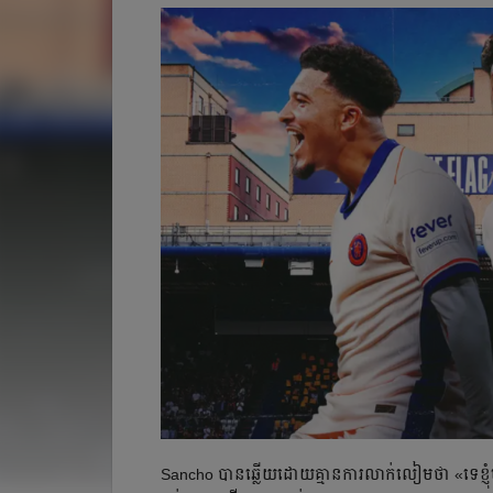
​Sancho បាន​ឆ្លើយ​ដោយ​គ្មាន​ការ​លាក់លៀម​ថា «​ទេ​ខ្ញុំ​មិ