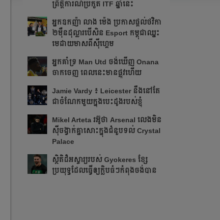
ព្រឹត្ដិការណ៍ប្រកួត ITF​ ឆ្នាំនេះ
អ្នក​ឧកញ៉ា លាង ម៉េង ​ប្រកាស​ផ្ដល់​ថវិកា​
២​ម៉ឺន​ដុល្លារ​បើ​សិន​​ Esport កម្ពុជា​​ឈ្នះ​​
មេដាយ​មាស​ពី​ស៊ីហ្គេម​
អ្នក​គាំទ្រ Man Utd ចង់​ឃើញ Onana
ចាកចេញ​ ពេលនេះ​មាន​ផ្លូវ​ហើយ​​
Jamie Vardy ៖ Leicester នឹង​នៅ​តែ​
ជា​ចំណែក​មួយ​ក្នុង​បេះដូង​របស់​ខ្ញុំ​
Mikel Arteta ​រអ៊ូ​ថា​​ Arsenal លេង​មិន​
ស៊ី​ចង្វាក់​គ្នា​​សោះ​ក្នុង​ជំនួប​ទល់ Crystal
Palace
​ស្ថិតិ​ដ៏​អស្ចារ្យ​​របស់ Gyokeres ខ្សែ​
ប្រយុទ្ធ​ដែល​​ធ្វើ​ឲ្យ​ក្លិប​ធំៗ​កំពុង​ចង់បាន​