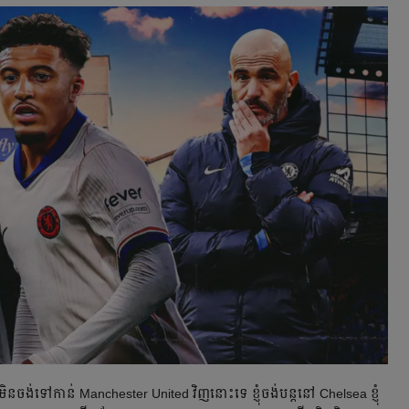
ន​ចង់​ទៅ​កាន់ Manchester United វិញ​​នោះ​ទេ ខ្ញុំ​ចង់​បន្ត​​នៅ Chelsea ​ខ្ញុំ​