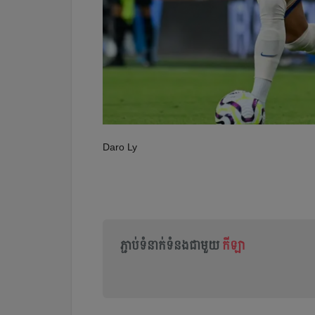
Daro Ly
ភ្ជាប់ទំនាក់ទំនងជាមួយ
កីឡា