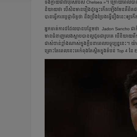
ចង់​ក្លាយ​ជា​វីរបុរស​​របស់ Chelsea »។ ​ក្រោយ​ពេល​បាន
និយាយ​ថា​ បើ​សិន​មាន​រឿង​ដូច្នេះ​កើត​ឡើង​មែន​គឺ​ពិត​
បាន​ធ្វើ​ការ​ប្ដេជ្ញា​ចិត្ត​ថា នឹង​ប្រឹងប្រែង​ធ្វើ​រឿង​នេះ​ឲ្យ
អ្នក​ចាត់​ការ​ដដែល​បាន​បន្ថែម​ថា ​​ Jadon Sancho ជា​កីឡាករ
មាន​ជំនាញ​លេង​ស្លាប​បាន​ល្អ​ដូច​ជា​រូប​គេ​ បើ​និយា​យ​ព
ជា​សំខាន់​​ខ្លាំង​ណាស់​ក្នុង​ក្លឹប​នា​ពេល​បច្ចុប្បន្ន​​នេះ
ព្រោះ​តែ​ពេល​នេះ​គេ​កំពុង​តែ​ស្ថិត​ក្នុង​តំបន់ Top 4 នៃ