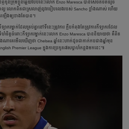
​ឭ​​កូន​ក្រុម​ខ្លួន​ឆ្លើយ​បែប​នេះ​លោក Enzo Maresca បាន​សើច​តិច​តិច​រួច​
ជា​ល្អ​ លោក​ពិត​ជា​ស្រលាញ់​​​នូវ​​របៀប​លេង​របស់ Sancho ខ្លាំង​ណាស់​ ហើយ​
​កើត​ឡើង​​ឲ្យ​ខាង​តែ​បាន​។
​ម្នាក់​ដែលគ្រប់​គ្នា​នៅ​ទី​នេះ​ត្រូវ​ការ​ ក្លឹប​កំពុង​តែ​ត្រូវ​ការ​កីឡាករ​ដែល​
ី​ទំហំ​ចិត្ត​​ចំពោះ​កីឡាករ​ម្នាក់​នេះ​លោក Enzo Maresca បាន​និយាយ​ថា គឺ​ពិត​
​។ យ៉ាង​ណា​គេ​មើល​ឃើញ​ថា Chelsea ឆ្នាំ​នេះ​ហាក់​ដូច​ជា​កាក់​កប​ជាង​ឆ្នាំ​មុន
 English Premier League ក្នុង​ការ​ប្រកួត​៧​សប្ដាហ៍​កន្លង​មក​នេះ​៕ ​