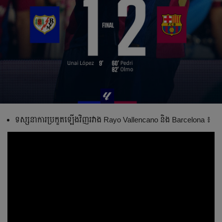
ទស្សនា​ការ​ប្រកួត​ឡើង​​វិញ​រវាង Rayo Vallencano និង Barcelona ៖​