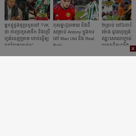
អ្នក​ផ្គូផ្គង​គូ​ប្រកួត​នៅ TVK ​​​
ខុស​គ្នា​ដូច​មេឃ​ និង​ដី
២គ្រាប់ នៅ៦នាទីច
ថា​ ការ​ប្រកួត​៣​ទឹក និង​ប្រើ​
សម្រាប់ Antony ក្នុង​ការ​
ម៉ោង ជួយហូឡង់
ហ្គង់​ចេញ​ម្រាម ​​ហាក់​ធ្វើ​ឲ្យ​​
នៅ Man Utd និង Real
ឈ្នះសេណេហ្គាល់ ក្
គុនខ្មែរ​ឲ្យ​ធ្លាក់​ចុះ
Betis
ប្រកួតដ៏តានតឹង
សម្រាប់ពូល A