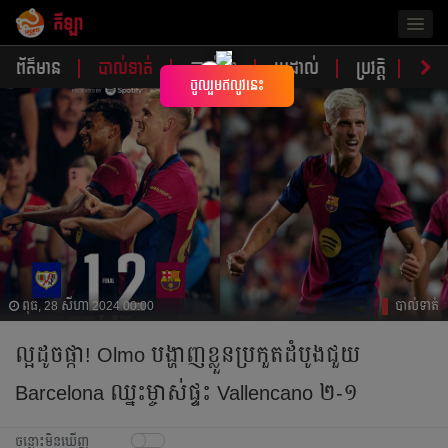
កីឡា
Togg
navig
ព័ត៌មាន
បាល់ទាត់
បាល់ទះ
ប្រដាល់
ប្រវត្តិ​​
វិភា
×
ចូលរួមឥលូវនេះ
ពុធ, 28 សីហា 2024 00:00
បាល់ទាត់
ល្អ​ដូច​ផ្កា! Olmo ​​​បង្ហាញ​ខ្លួន​​​ប្រកួត​ដំបូង​ជួយ​
Barcelona ឈ្នះ​ម្ចាស់​ផ្ទះ Vallencano ២-១​
ចន្លោះមិនឃើញ