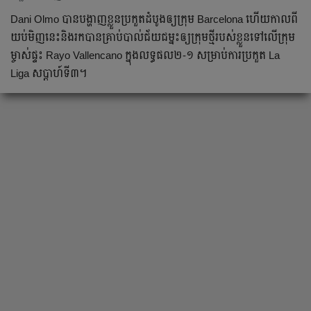
Dani Olmo បាន​បង្ហាញ​ខ្លួន​ប្រកួត​ដំបូង​​ឲ្យ​ក្រុម Barcelona ​ហើយ​កាល​ពី​
យប់មិញ​នេះ​និង​រក​បាន​គ្រាប់​បាល់​ជ័យជម្នះ​ឲ្យ​ក្រុម​ថ្មី​របស់​ខ្លួន​​​​​ទៅ​លើ​ក្រុម​
ម្ចាស់​ផ្ទះ Rayo Vallencano ក្នុង​លទ្ធផល​២-១ សម្រាប់​ការ​​​ប្រកួត​ La
Liga សប្ដាហ៍​ទី​៣។ ​