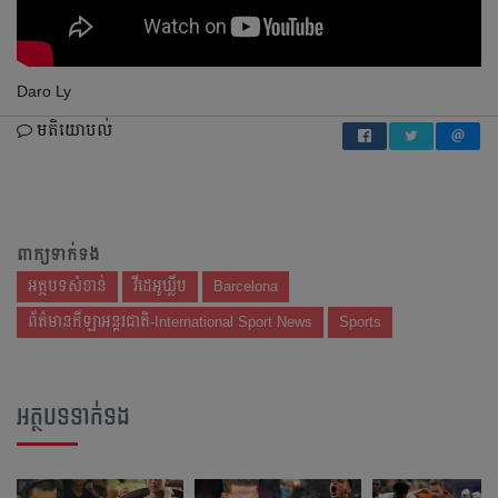
Daro Ly
មតិយោបល់
ពាក្យទាក់ទង
អត្ថបទសំខាន់
វីដេអូឃ្លីប
Barcelona
ព័ត៌មានកីឡាអន្តរជាតិ-International Sport News
Sports
អត្ថបទទាក់ទង