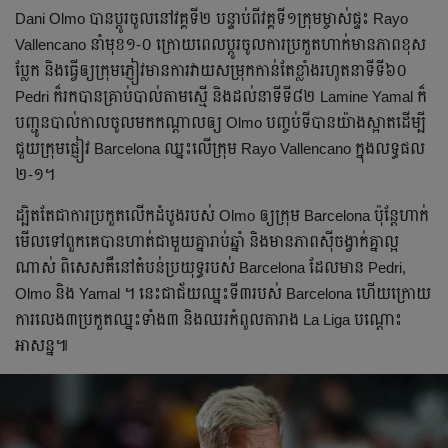
Dani Olmo បាន​ប្ដូរ​ចូល​នៅ​វគ្គ​ទី​២ ​បន្ទាប់​ពី​វគ្គ​ទី​១​ក្រុម​ម្ចាស់​ផ្ទះ Rayo
Vallencano នាំ​មុខ​១-០ ក្រោយ​ពេល​ប្ដូរ​ចូល​ការ​ប្រកួត​ហាក់​មាន​ភាព​ខុស​
ប្លែក​​ និង​​ធ្វើ​ឲ្យ​ក្រុម​​ភ្ញៀវ​មាន​ការ​វាយ​សម្រុក​កាន់​តែ​ខ្លាំង​រហូត​នាទី​ទី​៦០
Pedri ​ក៏​រក​បាន​គ្រាប់​បាល់​តាម​ស្មើ ​និង​​​ដល់​នាទី​ទី​៨២​ Lamine Yamal ក៏​
បញ្ជូន​​បាល់​កាល​​ចូល​មក​កណ្ដាល​ឲ្យ Olmo បញ្ចប់​ទី​បាន​យ៉ាង​ស្អាត​​ដើម្បី​
ជួយ​ក្រុម​ផ្ញៀវ​ Barcelona ​ឈ្នះ​លើ​ក្រុម Rayo Vallencano ក្នុង​លទ្ធផល​
២-១​។
​ដ្បិត​តែ​ជា​ការ​ប្រកួត​លើក​ដំបូង​របស់ Olmo ​ឲ្យ​ក្រុម Barcelona ប៉ុន្តែ​ហាក់​
មើល​ទៅ​ពួក​គេ​បាន​ហាត់​ជាមួយ​គ្នា​រាប់​ឆ្នាំ​ និង​មាន​ភាព​ស៊ីចង្វាក់​គ្នា​ល្អ​
ណាស់​ ពិសេស​គឺ​នៅ​តំបន់​ប្រយុទ្ធ​របស់​ Barcelona ​ដែល​មាន Pedri,
Olmo និង Yamal ។ នេះ​ជា​ជ័យ​ឈ្នះ​ទី​៣​របស់ Barcelona ហើយ​ក្រោយ​
ការ​លេង​៣​ប្រកួត​ឈ្នះ​ទាំង​៣​ និង​ឈរ​កំពូល​តារាង​ La Liga បណ្ដោះ​
អាសន្ន៕​​​