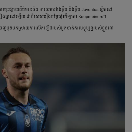
ារ​ចុះ​ផ្សាយ​ព័ត៌មាន​ធំៗ ការ​ចរចា​រវាង​ក្លឹប និង​ក្លឹប Juventus ស្ថិត​នៅ​
ព្រៀង​គ្នា​នៅ​ឡើយ ជា​ពិសេស​រឿង​តម្លៃ​ផ្ទេរ​កីឡាករ Koopmeiners។
​មុខ​បកស្រាយ​ការ​លើក​ឡើង​របស់​អ្នក​ចាត់​ការ​បច្ចុប្បន្ន​របស់​ខ្លួន​នៅ​