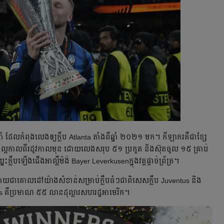
ាំ ដែល​កំពុង​លេង​ឲ្យ​ក្លឹប Atlanta តាំង​ពី​ឆ្នាំ ២០២១ មក។ កីឡាករ​គឺ​ជា​ខ្សែ​
ាង​ល្អ​កាល​ពី​រដូវ​កាល​មុន ដោយ​លេង​សរុប ៥១ ប្រកួត និង​ស៊ុត​ចូល ១៥ គ្រាប់
ឹប​ឡើង​ជើង​អាល្លឺម៉ង់ Bayer Leverkusenក្នុង​វគ្គ​ផ្ដាច់ព្រ័ត្រ។
​ក្លាយ​ជា​គោលដៅ​យ៉ាង​សំខាន់​សម្រាប់​ក្លឹប​ធំៗ​ជា​ពិសេស​ក្លឹប Juventus និង​
ers គឺ​ប្រមាណ ៥៥ លាន​ដុល្លារ​សហរដ្ឋអាមេរិក។