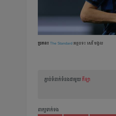
ប្រភព៖
The Standard
អត្ថបទ៖ សេរី មង្គល
ភ្ជាប់ទំនាក់ទំនងជាមួយ
កីឡា
ពាក្យទាក់ទង