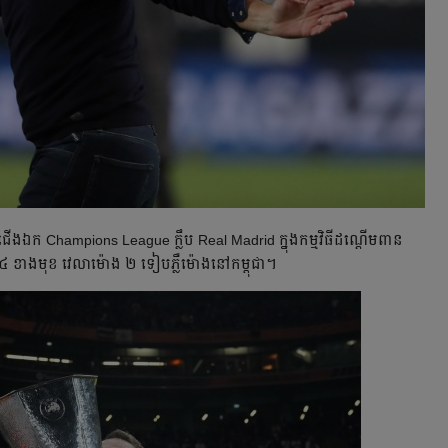
​ជើង​ឯក Champions League ក្លឹប Real Madrid ក្នុង​កម្មវិធី​ដណ្ដើម​ពាន
៤ ខាង​មុខ វេលា​ម៉ោង ២ ទៀបភ្លឺ​ម៉ោង​នៅ​កម្ពុជា។