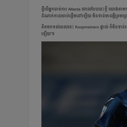
ថ្វី​បើ​អ្នក​ចាត់​ការ Atlanta ពោល​បែប​នេះ​ក្ដី យោង​តាម​ក
ដំណាក់​កាល​ចាប់​ផ្ដើម​នៅ​ឡើយ មិន​ទាន់​មាន​អ្វី​ព្រម
គិត​មក​ទល់​ពេល​នេះ Koopmeiners ផ្ទាល់ ក៏​មិន​ទាន់​ចេញ
ឡើយ៕