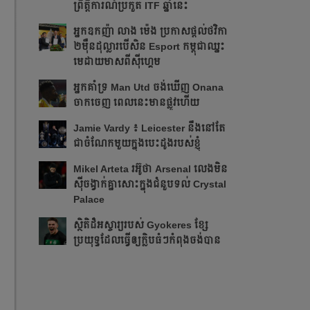
ព្រឹត្ដិការណ៍ប្រកួត ITF​ ឆ្នាំនេះ
អ្នក​ឧកញ៉ា លាង ម៉េង ​ប្រកាស​ផ្ដល់​ថវិកា​
២​ម៉ឺន​ដុល្លារ​បើ​សិន​​ Esport កម្ពុជា​​ឈ្នះ​​
មេដាយ​មាស​ពី​ស៊ីហ្គេម​
អ្នក​គាំទ្រ Man Utd ចង់​ឃើញ Onana
ចាកចេញ​ ពេលនេះ​មាន​ផ្លូវ​ហើយ​​
Jamie Vardy ៖ Leicester នឹង​នៅ​តែ​
ជា​ចំណែក​មួយ​ក្នុង​បេះដូង​របស់​ខ្ញុំ​
Mikel Arteta ​រអ៊ូ​ថា​​ Arsenal លេង​មិន​
ស៊ី​ចង្វាក់​គ្នា​​សោះ​ក្នុង​ជំនួប​ទល់ Crystal
Palace
​ស្ថិតិ​ដ៏​អស្ចារ្យ​​របស់ Gyokeres ខ្សែ​
ប្រយុទ្ធ​ដែល​​ធ្វើ​ឲ្យ​ក្លិប​ធំៗ​កំពុង​ចង់បាន​