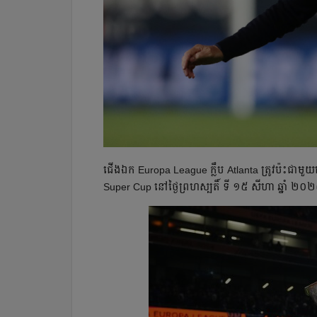
ជើង​ឯក Europa League ក្លឹប Atlanta ត្រូវ​ប៉ះ​ជាមួយ
Super Cup នៅ​ថ្ងៃ​ព្រហស្បតិ៍ ទី ១៥ សីហា ឆ្នាំ ២០២