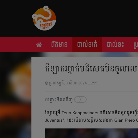
ព័ត៌មាន
បាល់ទាត់
បាល់ទះ
ប
កីឡាករ​ម្នាក់​បដិសេធ​មិន​ចូល​ល
ព្រហស្បតិ៍, 8 សីហា 2024 11:55
ចន្លោះមិនឃើញ
ខ្សែ​បម្រើ Teun Koopmeiners បដិសេធ​មិន​ចូល​រួម​ហ្វឹក
Juventus។ នេះ​បើ​តាម​សម្ដី​របស់​លោក Gian Piero Gas