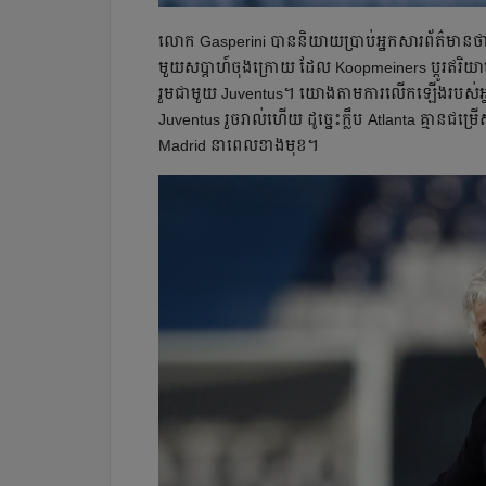
លោក Gasperini បាន​និយាយ​ប្រាប់​អ្នក​សារព័ត៌មាន​ថា
មួយ​សប្ដាហ៍​ចុង​ក្រោយ ដែល Koopmeiners ប្ដូរ​ឥរិយាបថ
រួម​ជាមួយ Juventus។ យោង​តាម​ការ​លើក​ឡើង​របស់​អ្
Juventus រួច​រាល់​ហើយ ដូច្នេះ​ក្លឹប Atlanta គ្មាន​ជម្រ
Madrid នា​ពេល​ខាង​មុខ។