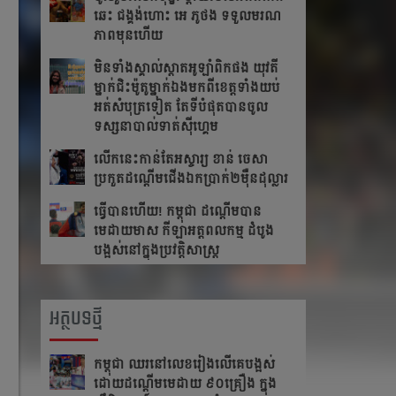
ឆេះ​ ជង្គង់​ហោះ​ អេ​ ភូថង​ ទទួល​មរណ
ភាព​មុន​ហើយ
មិនទាំងស្គាល់ស្តាតអូឡាំពិកផង យុវតី
ម្នាក់ជិះម៉ូតូម្នាក់ឯងមកពីខេត្ត​ទាំង​យប់
អត់សំបុត្រទៀត តែ​ទី​បំផុត​បាន​ចូល​
ទស្សនា​បាល់ទាត់ស៊ីហ្គេម
លើក​នេះ​កាន់​តែ​អស្ចារ្យ ខាន់ ចេសា
ប្រកួត​ដណ្តើម​ជើង​ឯកប្រាក់២ម៉ឺនដុល្លារ​
ធ្វើបានហើយ! កម្ពុជា ដណ្តើមបាន
មេដាយមាស កីឡាអត្តពលកម្ម ដំបូង
បង្អស់នៅក្នុងប្រវត្តិសាស្រ្ត
អត្ថបទថ្មី
កម្ពុជា​ ឈរនៅលេខរៀងលើគេបង្អស់​
ដោយដណ្ដើមមេដាយ​ ៩០គ្រឿង ក្នុង