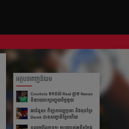
អត្ថបទពេញនិយម
Courtois មក​ដល់​ Real ភ្លាម​​ Navas
និយាយ​ពាក្យ​រញ្ជួយ​ចិត្ត​មួយ​
អរ​ជំនួស!​ កីឡាករ​ល្បុក្កតោ​ និង​គុន​ខ្មែរ​
Derek​ បាន​សញ្ជាតិ​ខ្មែរ​ហើយ​
ចូលរួម​រំលែក​ទុក្ខ​! ម្ដាយ​របស់​អតីត​កែង​