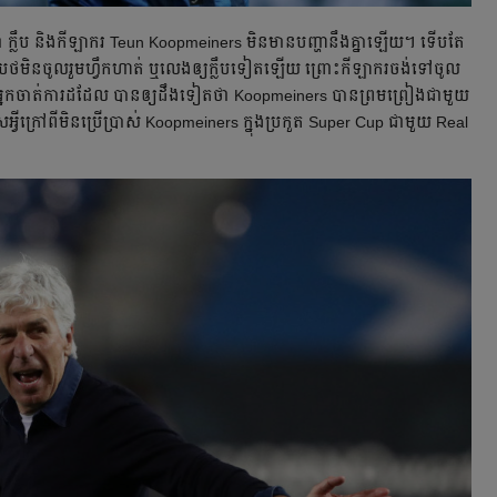
 ក្លឹប និង​កីឡាករ Teun Koopmeiners មិន​មាន​បញ្ហា​នឹង​គ្នា​ឡើយ។ ទើប​តែ​
​មិន​ចូល​រួម​ហ្វឹកហាត់ ឬ​លេង​ឲ្យ​ក្លឹប​ទៀត​ឡើយ ព្រោះ​កីឡាករ​ចង់​ទៅ​ចូល​
នក​ចាត់​ការ​ដដែល បាន​ឲ្យ​ដឹង​ទៀត​ថា Koopmeiners បាន​ព្រមព្រៀង​ជាមួយ
ើស​អ្វី​ក្រៅ​ពី​មិន​ប្រើប្រាស់ Koopmeiners ក្នុង​ប្រកួត​ Super Cup ជាមួយ Real