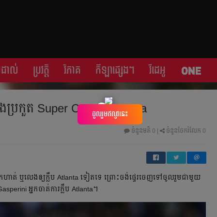
្រដាល់
ប្រវត្តិ​​
វិភាគ
កីឡា​ផ្សេង​ៗ
វីដេអូ
េង​ប្រកួត Super Cup ឲ្យ​ Atlanta
×
ចូលរួមឥលូវនេះ
ចំនួនមតិ
0
|
ចំនួនចែករំលែក 0
ហាត់ ឬ​លេង​ឲ្យ​ក្លឹប Atlanta ទៀត​ទេ ព្រោះ​ចង់​ផ្ទេរ​ចេញ​ទៅ​ចូល​រួម​ជាមួយ
perini អ្នក​ចាត់​ការ​ក្លឹប Atlanta។