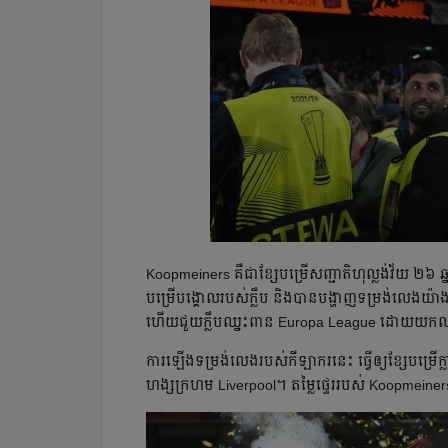
Koopmeiners គឺ​ជា​ខ្សែ​បម្រើ​សញ្ជាតិ​ហុល្លង់​វ័យ ២៦ ឆ្ន
បម្រើ​បង្គោល​របស់​ក្លឹប និង​បាន​បង្ហាញ​ទម្រង់​លេង​យ៉
ហើយ​ជួយ​ក្លឹប​ឈ្នះ​ពាន Europa League ដោយ​យក​ឈ្នះ​ក្ល
ការ​ឡើង​ទម្រង់​លេង​របស់​កីឡាករ​នេះ ធ្វើ​ឲ្យ​ខ្សែ​បម្រើ
ហង្ស​ក្រហម Liverpool។ តម្លៃ​ផ្ទេរ​របស់​ Koopmein