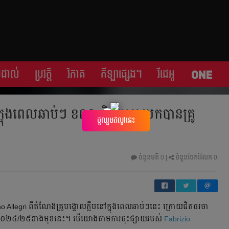
្រដាល់
ប្រវត្តិ​​
វិភាគ
កីឡា​ផ្សេង​ៗ
វីដេអូ
នុង​ពេល​ឆាប់ៗ​ ខណៈ​ជិត​​ចរចា​យក​បាន​​គ្រូ​
×
ចូលរួមឥលូវនេះ
ចំនួនមតិ
0
|
ចំនួនចែករំលែក 0
 Allegri ពី​តំណែង​គ្រូបង្គោល​ក្លឹប​នៅ​ក្នុង​ពេល​ឆាប់ៗ​នេះ​ ក្រោយ​ជិត​ចរចា​
​ឆ្នាំ​២០២៤/២៥​ខាង​មុខ​នេះ​។ បើ​យោង​តាម​ការ​ចុះ​ផ្សាយ​របស់​
Fabrizio