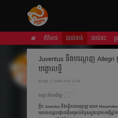
ព័ត៌មាន
បាល់ទាត់
បាល់ទះ
ប
Juventus នឹង​បណ្ដេញ​ Allegri ​ក្
បង្គោល​ថ្មី​
សុក្រ, 17 ឧសភា 2024 11:38
ចន្លោះមិនឃើញ
ក្លឹប​ Juventus នឹង​ធ្វើ​ការ​បណ្ដេញ​ លោក​ Massimiliano
យក​បាន​គ្រូបង្គោល​ថ្មី​សម្រាប់​ជំនួស​ក្នុង​រដូវកាល​ថ្មី