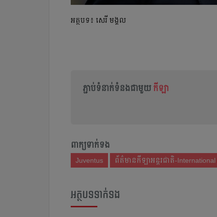
អត្ថបទ៖ សេរី មង្គល
ភ្ជាប់ទំនាក់ទំនងជាមួយ
កីឡា
ពាក្យទាក់ទង
Juventus
ព័ត៌មានកីឡាអន្តរជាតិ-Internationa
អត្ថបទទាក់ទង