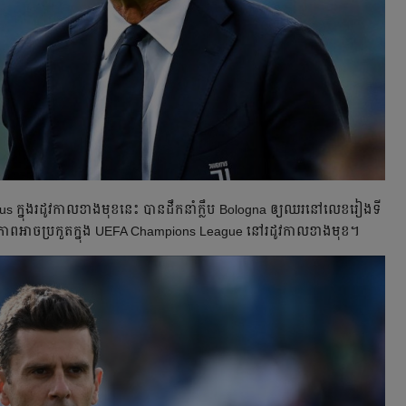
ក្នុង​រដូវកាល​ខាង​មុខ​នេះ​ បាន​ដឹកនាំ​ក្លឹប​ Bologna ឲ្យ​ឈរ​នៅ​លេខ​រៀង​ទី​
េក្ខភាព​អាច​ប្រកួត​ក្នុង​ UEFA Champions League នៅ​រដូវកាល​ខាង​មុខ​។