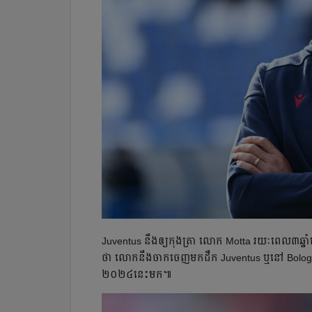
Juventus នឹង​ឲ្យ​កុងត្រា​ លោក​ Motta រយៈពេល​៣ឆ្នាំ
ថា​ លោក​នឹង​ចាកចេញ​មក​ដឹក​ Juventus ឬ​នៅ​ Bologna បន
២០២៤​នេះ​មក​៕