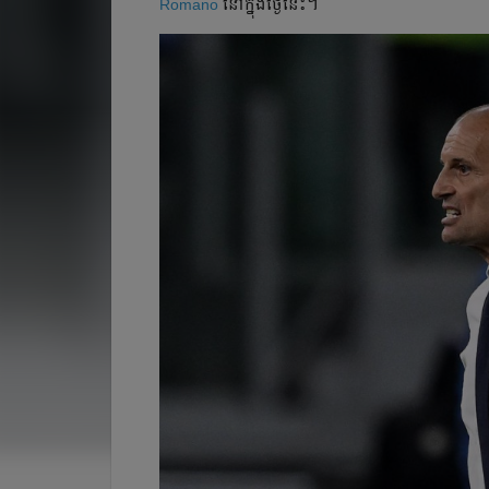
Romano
នៅ​ក្នុង​ថ្ងៃ​នេះ​។