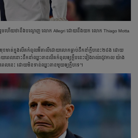
្រេច​រួច​ហើយ​ថា​នឹង​បណ្ដេញ​ លោក​ Allegri ដោយ​នឹង​យក​ លោក​ Thiago Motta
ីក​មុខ​មាត់​ក្នុង​លីគ​កំពូល​អ៊ីតាលី​ដោយ​លោក​ធ្លាប់​ដឹកនាំ​ក្លឹប​នេះ​២ដង​ ដោយ​
​ពេល​នោះ​ដឹកនាំ​ឈ្នះ​ពាន​លីគ​កំពូល​ឲ្យ​ក្លឹប​នេះ​រៀងរាល់​រដូវកាល​ យ៉ាង​
ពេល​នេះ​ ដោយ​មិន​ទាន់​ឈ្នះ​ពាន​មួយ​ឲ្យ​ក្លឹប​ទេ​។