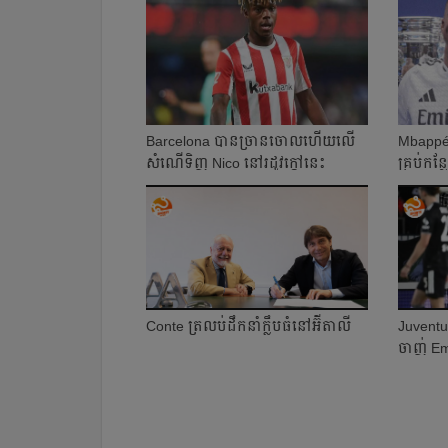
Barcelona បាន​ច្រាន​​ចោល​ហើយ​លើ​
Mbappé ស្រ
សំណើ​ទិញ Nico នៅ​រដូវ​ក្ដៅ​នេះ​
គ្រប់​កន្ល
Conte ត្រលប់​ដឹកនាំ​ក្លឹប​ធំ​នៅ​អ៊ីតាលី
Juventus 
ចាញ់​ E