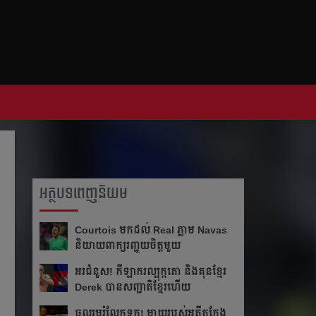
អត្ថបទពេញនិយម
Courtois មក​ដល់​ Real ភ្លាម​​ Navas
និយាយ​ពាក្យ​រញ្ជួយ​ចិត្ត​មួយ​
អរ​ជំនួស!​ កីឡាករ​ល្បុក្កតោ​ និង​គុន​ខ្មែរ​
Derek​ បាន​សញ្ជាតិ​ខ្មែរ​ហើយ​
ចូលរួម​រំលែក​ទុក្ខ​! ម្ដាយ​របស់​អតីត​កែង​