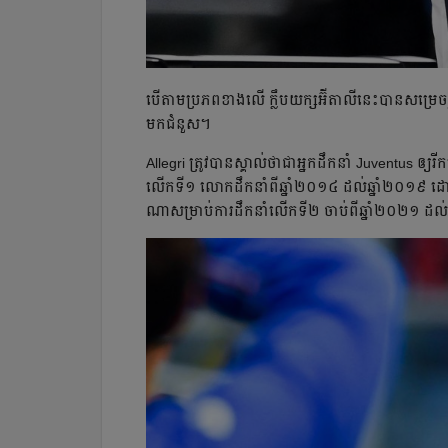
បើ​តាម​ប្រភព​ខាង​លើ​ ក្លឹប​យក្ស​អ៊ីតាលី​នេះ​បាន​សម
មក​ជំនួស​។
Allegri ត្រូវ​បាន​ស្គាល់​ថា​ជា​អ្នកដឹកនាំ​ Juventus ឲ្យ​រ
លើក​ទី​១ លោក​ដឹកនាំ​ពី​ឆ្នាំ​២០១៤ ដល់​ឆ្នាំ​២០១៩ ដោយ
ណា​សម្រាប់​ការ​ដឹកនាំ​លើក​ទី២ ចាប់​ពី​ឆ្នាំ​២០២១ ដល់​