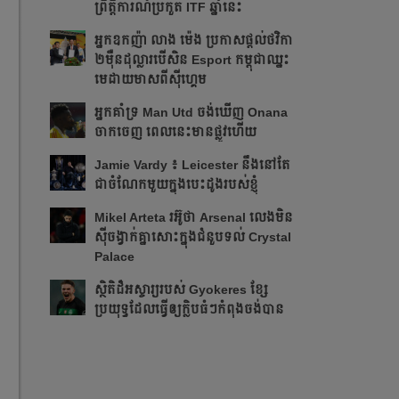
ព្រឹត្ដិការណ៍ប្រកួត ITF​ ឆ្នាំនេះ
អ្នក​ឧកញ៉ា លាង ម៉េង ​ប្រកាស​ផ្ដល់​ថវិកា​
២​ម៉ឺន​ដុល្លារ​បើ​សិន​​ Esport កម្ពុជា​​ឈ្នះ​​
មេដាយ​មាស​ពី​ស៊ីហ្គេម​
អ្នក​គាំទ្រ Man Utd ចង់​ឃើញ Onana
ចាកចេញ​ ពេលនេះ​មាន​ផ្លូវ​ហើយ​​
Jamie Vardy ៖ Leicester នឹង​នៅ​តែ​
ជា​ចំណែក​មួយ​ក្នុង​បេះដូង​របស់​ខ្ញុំ​
Mikel Arteta ​រអ៊ូ​ថា​​ Arsenal លេង​មិន​
ស៊ី​ចង្វាក់​គ្នា​​សោះ​ក្នុង​ជំនួប​ទល់ Crystal
Palace
​ស្ថិតិ​ដ៏​អស្ចារ្យ​​របស់ Gyokeres ខ្សែ​
ប្រយុទ្ធ​ដែល​​ធ្វើ​ឲ្យ​ក្លិប​ធំៗ​កំពុង​ចង់បាន​