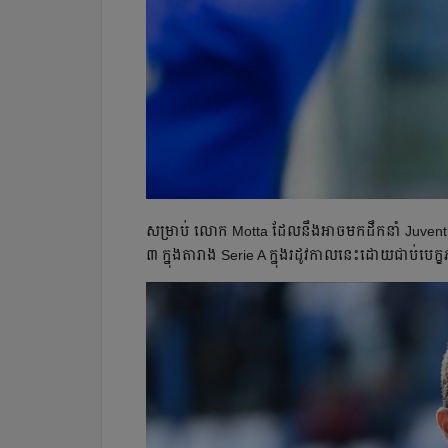
សម្រាប់​ លោក​ Motta ដែល​នឹង​អាច​មក​ដឹកនាំ​ Juventus 
៣ ក្នុង​តារាង​ Serie A ក្នុង​រដូវកាល​នេះ​ដោយ​ជាប់​ប