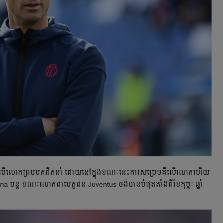
​បើ​លោក​ព្រម​មក​ដឹកនាំ​ ដោយ​នៅ​ក្នុង​ខណៈ​នេះ​ការ​សម្រេច​គឺ​លើ​លោក​ហើយ​
្ត​ ខណៈ​លោក​ជា​បេក្ខជន​ Juventus ចង់​បាន​បំផុត​តាំង​ពី​ខែ​កុម្ភៈ​ ឆ្នាំ​