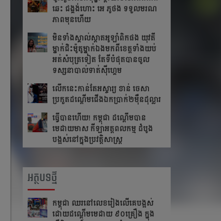
ឆេះ​ ជង្គង់​ហោះ​ អេ​ ភូថង​ ទទួល​មរណ
ភាព​មុន​ហើយ
មិនទាំងស្គាល់ស្តាតអូឡាំពិកផង យុវតី
ម្នាក់ជិះម៉ូតូម្នាក់ឯងមកពីខេត្ត​ទាំង​យប់
អត់សំបុត្រទៀត តែ​ទី​បំផុត​បាន​ចូល​
ទស្សនា​បាល់ទាត់ស៊ីហ្គេម
លើក​នេះ​កាន់​តែ​អស្ចារ្យ ខាន់ ចេសា
ប្រកួត​ដណ្តើម​ជើង​ឯកប្រាក់២ម៉ឺនដុល្លារ​
ធ្វើបានហើយ! កម្ពុជា ដណ្តើមបាន
មេដាយមាស កីឡាអត្តពលកម្ម ដំបូង
បង្អស់នៅក្នុងប្រវត្តិសាស្រ្ត
អត្ថបទថ្មី
កម្ពុជា​ ឈរនៅលេខរៀងលើគេបង្អស់​
ដោយដណ្ដើមមេដាយ​ ៩០គ្រឿង ក្នុង