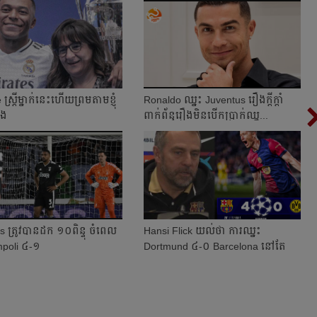
្តី​ម្នាក់​នេះ​ហើយ​ព្រម​តាម​ខ្ញុំ​
Ronaldo ឈ្នះ​ Juventus រឿង​ក្ដី​ក្ដាំ​
ែង​
ពាក់ព័ន្ធ​រឿង​មិន​បើក​ប្រាក់​ឈ្ន...
ត្រូវ​បាន​ដក ១០ពិន្ទុ ចំ​ពេល​​
Hansi Flick យល់​ថា ការ​ឈ្នះ
mpoli ៤-១
Dortmund ៤-០ Barcelona នៅ​តែ​​
មាន​ចំណុច​កែ...